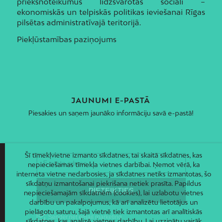
priekšnoteikumus līdzsvarotas sociāli –
ekonomiskās un telpiskās politikas ieviešanai Rīgas
pilsētas administratīvajā teritorijā.
Piekļūstamības paziņojums
JAUNUMI E-PASTĀ
Piesakies un saņem jaunāko informāciju savā e-pastā!
Šī tīmekļvietne izmanto sīkdatnes, tai skaitā sīkdatnes, kas
nepieciešamas tīmekļa vietnes darbībai. Ņemot vērā, ka
interneta vietne nedarbosies, ja sīkdatnes netiks izmantotas, šo
sīkdatņu izmantošanai piekrišana netiek prasīta. Papildus
nepieciešamajām sīkdatnēm (cookies), lai uzlabotu vietnes
darbību un pakalpojumus, kā arī analizētu lietotājus un
pielāgotu saturu, šajā vietnē tiek izmantotas arī analītiskās
sīkdatnes, kas analizē vietnes darbību. Lai uzzinātu vairāk