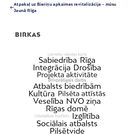
Atpakaļ uz Bieriņu apkaimes revitalizācija – mūsu
Jaunā Rīga
BIRKAS
Latviešu valodas kursi
Sabiedrība
Rīga
Integrācija
Drošība
Projekta aktivitāte
Brīvprātīgais darbs
Atbalsts biedrībām
Kultūra
Pilsēta attīstās
Veselība
NVO ziņa
Rīgas domē
Izglītība
Līdzdalības budžets
Sociālais atbalsts
Pilsētvide