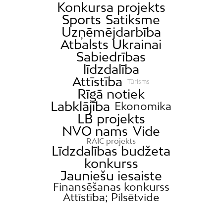
Konkursa projekts
Sports
Satiksme
Uzņēmējdarbība
Atbalsts Ukrainai
Sabiedrības
līdzdalība
Attīstība
Tūrisms
Rīgā notiek
Labklājība
Ekonomika
LB projekts
NVO nams
Vide
RAIC projekts
Līdzdalības budžeta
konkurss
Jauniešu iesaiste
Finansēšanas konkurss
Attīstība; Pilsētvide