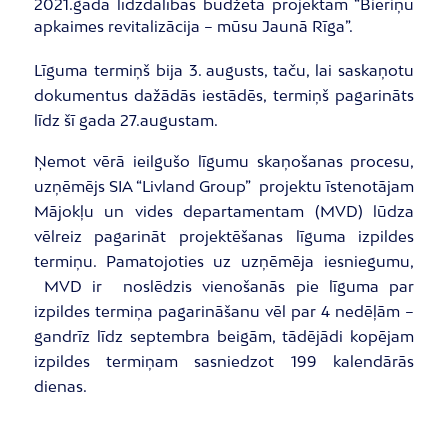
2021.gada līdzdalības budžeta projektam “Bieriņu
apkaimes revitalizācija – mūsu Jaunā Rīga”.
Līguma termiņš bija 3. augusts, taču, lai saskaņotu
dokumentus dažādās iestādēs, termiņš pagarināts
līdz šī gada 27.augustam.
Ņemot vērā ieilgušo līgumu skaņošanas procesu,
uzņēmējs SIA “Livland Group” projektu īstenotājam
Mājokļu un vides departamentam (MVD) lūdza
vēlreiz pagarināt projektēšanas līguma izpildes
termiņu. Pamatojoties uz uzņēmēja iesniegumu,
MVD ir noslēdzis vienošanās pie līguma par
izpildes termiņa pagarināšanu vēl par 4 nedēļām –
gandrīz līdz septembra beigām, tādējādi kopējam
izpildes termiņam sasniedzot 199 kalendārās
dienas.