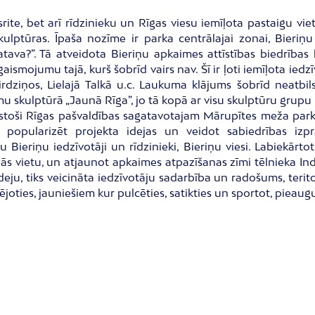
rite, bet arī rīdzinieku un Rīgas viesu iemīļota pastaigu vie
lptūras. Īpaša nozīme ir parka centrālajai zonai, Bieri
tava?”. Tā atveidota Bieriņu apkaimes attīstības biedrības
ismojumu tajā, kurš šobrīd vairs nav. Šī ir ļoti iemīļota ied
irdziņos, Lielajā Talkā u.c. Laukuma klājums šobrīd neatbi
mu skulptūrā „Jaunā Rīga”, jo tā kopā ar visu skulptūru grupu
ilstoši Rīgas pašvaldības sagatavotajam Mārupītes meža par
 popularizēt projekta idejas un veidot sabiedrības izp
 Bieriņu iedzīvotāji un rīdzinieki, Bieriņu viesi. Labiekā
nās vietu, un atjaunot apkaimes atpazīšanas zīmi tēlnieka In
deju, tiks veicināta iedzīvotāju sadarbība un radošums, ter
ējoties, jauniešiem kur pulcēties, satikties un sportot, pieaug