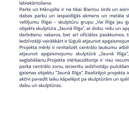
labiekārtošana.
Parks un Mārupīte ir ne tikai Bieriņu sirds un asins
dabas parku un iespaidīgās akmens un metāla sku
veltījumu Rīgai – skulptūru grupu „Vai Rīga jau ga
objekts skulptūra „Jaunā Rīga”, ar dobu vidu un apga
darbdienu vakaros, bet arī oficiālos pasākumos, t
Iedzīvotāji vairākkārt ir lūguši atjaunot apgaismoju
Projekta mērķi ir revitalizēt centrālo laukumu atb
atjaunot apgaismojumu skulptūrā „Jaunā Rīga”,
saglabāšanu.Projekta mērķauditorija ir visu vecumu
parka centrālo zonu, iecienītu iedzīvotāju pulcēša
gaismas objektu “Jaunā Rīga”. Realizējot projekta i
aktīvi pavadīt laiku kāpelējot pa skulptūrām un spēl
dabu un skulptūras.