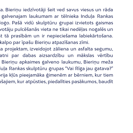
ta. Bieriņu iedzīvotāji šeit ved savus viesus un rāda
ņu galvenajam laukumam ar tēlnieka Induļa Rankas
 logo. Pašā vidū skulptūru grupai izvietots gaismas
zīvotāju pulcēšanās vieta ne tikai nedēļas nogalēs un
lst tā prasībām un ir nepieciešama labiekārtošana.
 kalpo par īpašu Bieriņu atpazīšanas zīmi.
ka projektam, izveidojot zāliena un asfalta segumu,
ratni par dabas aizsardzību un mākslas vērtību
rtot Bieriņu apkaimes galveno laukumu, Bieriņu meža
duļa Rankas skulptūru grupas “Vai Rīga jau gatava?”
itorija kļūs pieejamāka ģimenēm ar bērniem, kur tiem
ušajiem, kur atpūsties, piedalīties pasākumos, baudīt