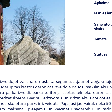
Apkaime
Iesniegša
Saņemto 
skaits
Temats
Statuss
n izveidojot zāliena un asfalta segumu, atjaunot apgaismo
d Mārupītes krastos darbnīcas izveidoja daudzi mākslinieki un
ru parka izveidi, parka teritorijā esošās tēlnieku darbnīca
dzēt ikviens Bieriņu iedzīvotājs un rīdzinieks. Pateicoti
iņos, skulptūru parks ir izveidots. Pagājuši jau vairāk nekā 
ājiem maksimāli pieejamu un veicinātu sadarbību un radoš