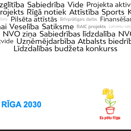
Izglītība
Sabiedrība
Vide
Projekta aktiv
rojekts
Rīgā notiek
Attīstība
Sports
Pilsēta attīstās
Finansēša
Brīvprātīgais darbs
džets
ai
Veselība
Satiksme
RAIC projekts
Latviešu val
NVO ziņa
Sabiedrības līdzdalība
NV
Uzņēmējdarbība
Atbalsts biedr
tvide
Līdzdalības budžeta konkurss