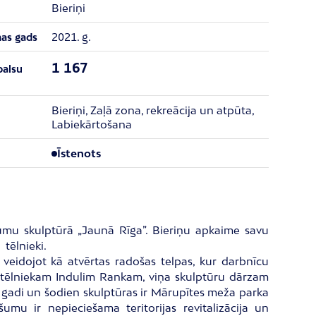
Bieriņi
2021. g.
nas gads
1 167
balsu
Bieriņi, Zaļā zona, rekreācija un atpūta,
Labiekārtošana
Īstenots
jumu skulptūrā „Jaunā Rīga”. Bieriņu apkaime savu
 tēlnieki.
s veidojot kā atvērtas radošas telpas, kur darbnīcu
es tēlniekam Indulim Rankam, viņa skulptūru dārzam
50 gadi un šodien skulptūras ir Mārupītes meža parka
umu ir nepieciešama teritorijas revitalizācija un