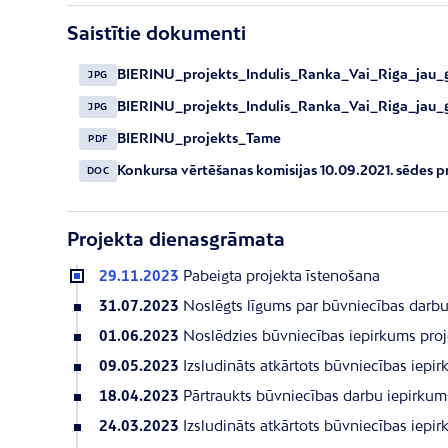
Saistītie dokumenti
BIERINU_projekts_Indulis_Ranka_Vai_Riga_jau_
JPG
BIERINU_projekts_Indulis_Ranka_Vai_Riga_jau_
JPG
BIERINU_projekts_Tame
PDF
Konkursa vērtēšanas komisijas 10.09.2021. sēdes p
DOC
Projekta dienasgrāmata
29.11.2023
Pabeigta projekta īstenošana
31.07.2023
Noslēgts līgums par būvniecības darb
01.06.2023
Noslēdzies būvniecības iepirkums proj
09.05.2023
Izsludināts atkārtots būvniecības iepi
18.04.2023
Pārtraukts būvniecības darbu iepirkum
24.03.2023
Izsludināts atkārtots būvniecības iepi