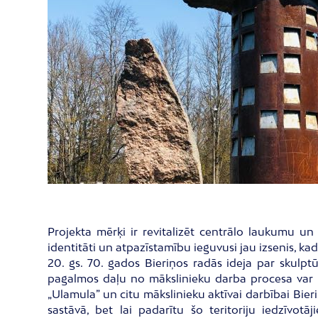
Projekta mērķi ir revitalizēt centrālo laukumu u
identitāti un atpazīstamību ieguvusi jau izsenis, ka
20. gs. 70. gados Bieriņos radās ideja par skulptū
pagalmos daļu no mākslinieku darba procesa var re
„Ulamula” un citu mākslinieku aktīvai darbībai Bier
sastāvā, bet lai padarītu šo teritoriju iedzīvot