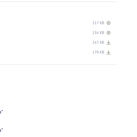
117 KB
134 KB
147 KB
179 KB
a”
a”