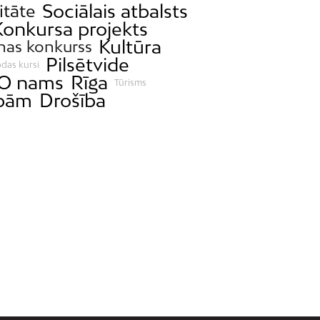
Sociālais atbalsts
itāte
Konkursa projekts
Kultūra
nas konkurss
Pilsētvide
odas kursi
O nams
Rīga
Tūrisms
ībām
Drošība