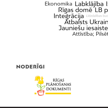
Labklājība
Ekonomika
Rīgas domē
LB p
Integrācija
Līdzdalības bu
Atbalsts Ukrain
Jauniešu iesaiste
Attīstība; Pilsē
NODERĪGI