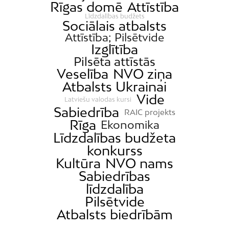
Rīgas domē
Attīstība
Līdzdalības budžets
Sociālais atbalsts
Attīstība; Pilsētvide
Izglītība
Pilsēta attīstās
Veselība
NVO ziņa
Atbalsts Ukrainai
Vide
Latviešu valodas kursi
Sabiedrība
RAIC projekts
Rīga
Ekonomika
Līdzdalības budžeta
konkurss
Kultūra
NVO nams
Sabiedrības
līdzdalība
Pilsētvide
Atbalsts biedrībām