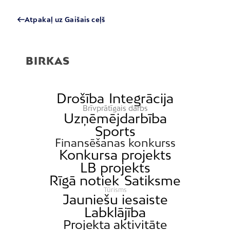
Atpakaļ uz Gaišais ceļš
BIRKAS
Drošība
Integrācija
Brīvprātīgais darbs
Uzņēmējdarbība
Sports
Finansēšanas konkurss
Konkursa projekts
LB projekts
Rīgā notiek
Satiksme
Tūrisms
Jauniešu iesaiste
Labklājība
Projekta aktivitāte