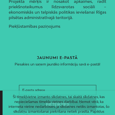
Projekta mērķis ir nosakot apkaimes, radīt
priekšnoteikumus līdzsvarotas sociāli –
ekonomiskās un telpiskās politikas ieviešanai Rīgas
pilsētas administratīvajā teritorijā.
Piekļūstamības paziņojums
JAUNUMI E-PASTĀ
Piesakies un saņem jaunāko informāciju savā e-pastā!
Šī tīmekļvietne izmanto sīkdatnes, tai skaitā sīkdatnes, kas
nepieciešamas tīmekļa vietnes darbībai. Ņemot vērā, ka
interneta vietne nedarbosies, ja sīkdatnes netiks izmantotas, šo
sīkdatņu izmantošanai piekrišana netiek prasīta. Papildus