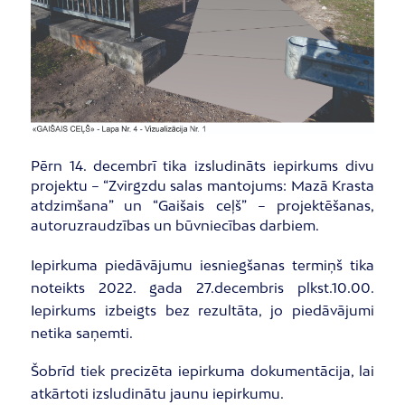
Pērn 14. decembrī tika izsludināts iepirkums divu
projektu – “Zvirgzdu salas mantojums: Mazā Krasta
atdzimšana” un “Gaišais ceļš” – projektēšanas,
autoruzraudzības un būvniecības darbiem.
Iepirkuma piedāvājumu iesniegšanas termiņš tika
noteikts 2022. gada 27.decembris plkst.10.00.
Iepirkums izbeigts bez rezultāta, jo piedāvājumi
netika saņemti.
Šobrīd tiek precizēta iepirkuma dokumentācija, lai
atkārtoti izsludinātu jaunu iepirkumu.