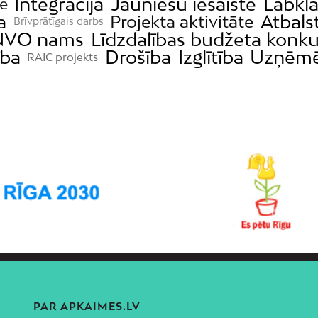
Integrācija
Jauniešu iesaiste
Labklā
de
a
Atbals
Projekta aktivitāte
Brīvprātīgais darbs
NVO nams
Līdzdalības budžeta konku
ība
Drošība
Izglītība
Uzņēmē
RAIC projekts
PAR APKAIMES.LV