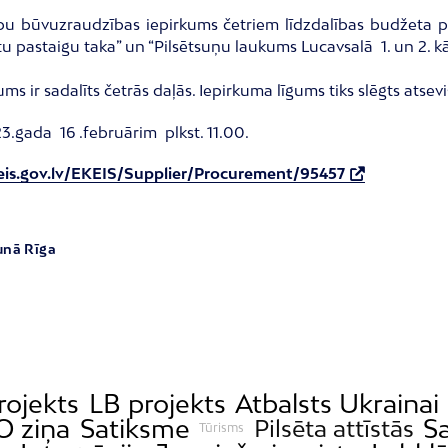
bu būvuzraudzības iepirkums četriem līdzdalības budžeta proj
u pastaigu taka” un “Pilsētsuņu laukums Lucavsalā 1. un 2. kā
ums ir sadalīts četrās daļās. Iepirkuma līgums tiks slēgts atsev
3.gada 16 .februārim plkst. 11.00.
eis.gov.lv/EKEIS/Supplier/Procurement/95457
unā Rīga
rojekts
LB projekts
Atbalsts Ukrainai
 ziņa
Satiksme
Sa
Pilsēta attīstās
Tūrisms