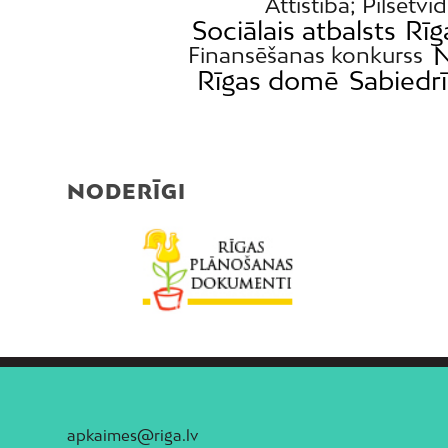
Attīstība; Pilsētvi
Sociālais atbalsts
Rīg
Finansēšanas konkurss
Rīgas domē
Sabiedr
NODERĪGI
apkaimes@riga.lv