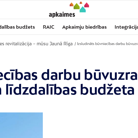
dalības budžets
RAIC
Apkaimju biedrības
Integrācij
es revitalizācija – mūsu Jaunā Rīga
/
Izsludināts būvniecības darbu būvuzr
iecības darbu būvuzr
 līdzdalības budžeta