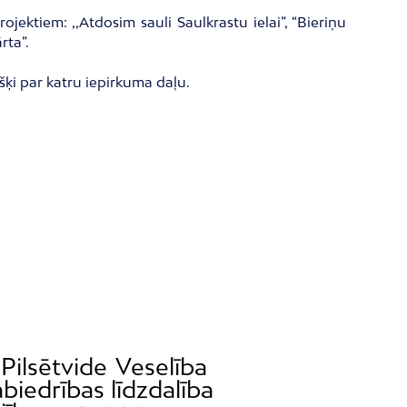
ektiem: ,,Atdosim sauli Saulkrastu ielai”, “Bieriņu
rta”.
išķi par katru iepirkuma daļu.
Pilsētvide
Veselība
biedrības līdzdalība