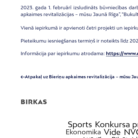
2023. gada 1. februārī izsludināts būvniecības dar
apkaimes revitalizācijas – mūsu Jaunā Rīga”, “Bukult
Vienā iepirkumā ir apvienoti četri projekti un iepirk
Pieteikumu iesniegšanas termiņš ir noteikts līdz 202
Informācija par iepirkumu atrodama:
https://www.
Atpakaļ uz Bieriņu apkaimes revitalizācija – mūsu Ja
BIRKAS
Sports
Konkursa p
Vide
NVO
Ekonomika