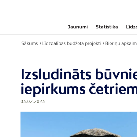
Jaunumi
Statistika
Līdz
Sākums
Līdzdalības budžeta projekti
Bieriņu apkaim
/
/
Izsludināts būvn
iepirkums četriem
03.02.2023