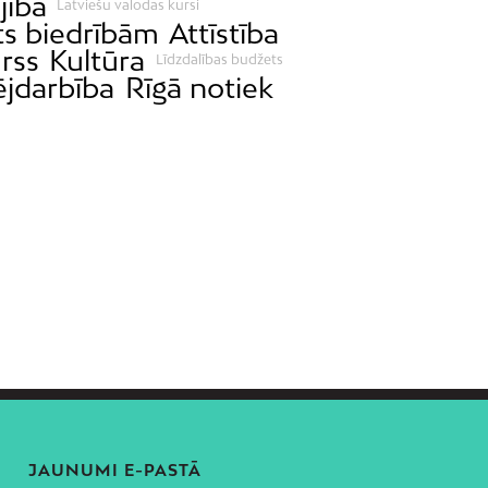
jība
Latviešu valodas kursi
ts biedrībām
Attīstība
rss
Kultūra
Līdzdalības budžets
jdarbība
Rīgā notiek
JAUNUMI E-PASTĀ