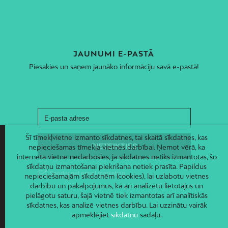
JAUNUMI E-PASTĀ
Piesakies un saņem jaunāko informāciju savā e-pastā!
Šī tīmekļvietne izmanto sīkdatnes, tai skaitā sīkdatnes, kas
nepieciešamas tīmekļa vietnes darbībai. Ņemot vērā, ka
interneta vietne nedarbosies, ja sīkdatnes netiks izmantotas, šo
sīkdatņu izmantošanai piekrišana netiek prasīta. Papildus
nepieciešamajām sīkdatnēm (cookies), lai uzlabotu vietnes
darbību un pakalpojumus, kā arī analizētu lietotājus un
pielāgotu saturu, šajā vietnē tiek izmantotas arī analītiskās
sīkdatnes, kas analizē vietnes darbību. Lai uzzinātu vairāk
apmeklējiet
sīkdatņu
sadaļu.