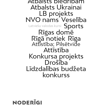
Atbalsts biedrībām
Atbalsts Ukrainai
LB projekts
NVO nams
Veselība
Sports
Latviešu valodas kursi
Rīgas domē
Rīgā notiek
Rīga
Attīstība; Pilsētvide
Attīstība
Konkursa projekts
Drošība
Līdzdalības budžeta
konkurss
NODERĪGI