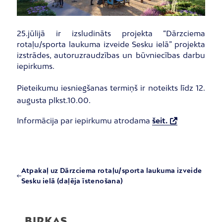
25.jūlijā ir izsludināts projekta “Dārzciema
rotaļu/sporta laukuma izveide Sesku ielā” projekta
izstrādes, autoruzraudzības un būvniecības darbu
iepirkums.
Pieteikumu iesniegšanas termiņš ir noteikts līdz 12.
augusta plkst.10.00.
Informācija par iepirkumu atrodama
šeit.
Atpakaļ uz Dārzciema rotaļu/sporta laukuma izveide
Sesku ielā (daļēja īstenošana)
BIRKAS