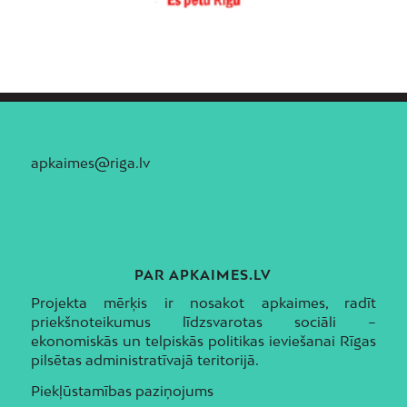
apkaimes@riga.lv
PAR APKAIMES.LV
Projekta mērķis ir nosakot apkaimes, radīt
priekšnoteikumus līdzsvarotas sociāli –
ekonomiskās un telpiskās politikas ieviešanai Rīgas
pilsētas administratīvajā teritorijā.
Piekļūstamības paziņojums