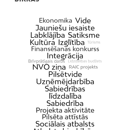
Vide
Ekonomika
Jauniešu iesaiste
Labklājība
Satiksme
Kultūra
Izglītība
Tūrisms
Finansēšanas konkurss
Integrācija
Brīvprātīgais darbs
Līdzdalības budžets
NVO ziņa
RAIC projekts
Pilsētvide
Uzņēmējdarbība
Sabiedrības
līdzdalība
Sabiedrība
Projekta aktivitāte
Pilsēta attīstās
Sociālais atbalsts