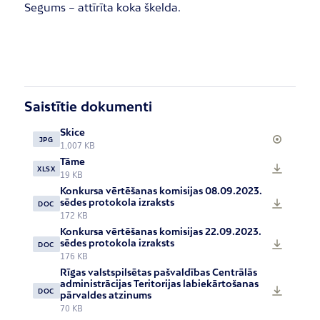
Segums – attīrīta koka škelda.
Saistītie dokumenti
Skice
JPG
1,007 KB
Tāme
XLSX
19 KB
Konkursa vērtēšanas komisijas 08.09.2023.
sēdes protokola izraksts
DOC
172 KB
Konkursa vērtēšanas komisijas 22.09.2023.
sēdes protokola izraksts
DOC
176 KB
Rīgas valstspilsētas pašvaldības Centrālās
administrācijas Teritorijas labiekārtošanas
DOC
pārvaldes atzinums
70 KB