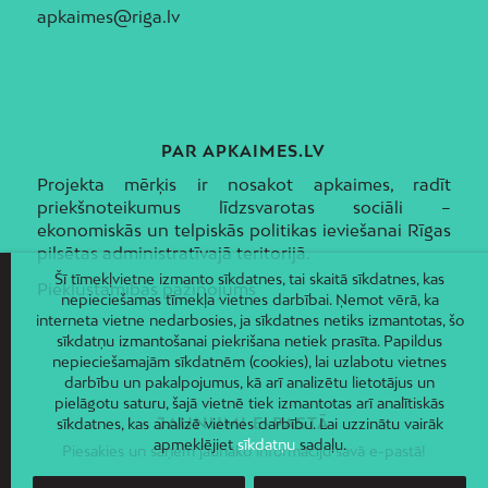
apkaimes@riga.lv
PAR APKAIMES.LV
Projekta mērķis ir nosakot apkaimes, radīt
priekšnoteikumus līdzsvarotas sociāli –
ekonomiskās un telpiskās politikas ieviešanai Rīgas
pilsētas administratīvajā teritorijā.
Šī tīmekļvietne izmanto sīkdatnes, tai skaitā sīkdatnes, kas
Piekļūstamības paziņojums
nepieciešamas tīmekļa vietnes darbībai. Ņemot vērā, ka
interneta vietne nedarbosies, ja sīkdatnes netiks izmantotas, šo
sīkdatņu izmantošanai piekrišana netiek prasīta. Papildus
nepieciešamajām sīkdatnēm (cookies), lai uzlabotu vietnes
darbību un pakalpojumus, kā arī analizētu lietotājus un
pielāgotu saturu, šajā vietnē tiek izmantotas arī analītiskās
JAUNUMI E-PASTĀ
sīkdatnes, kas analizē vietnes darbību. Lai uzzinātu vairāk
apmeklējiet
sīkdatņu
sadaļu.
Piesakies un saņem jaunāko informāciju savā e-pastā!