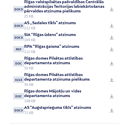
Rīgas valstspilsētas pašvaldības Centrālās
administrācijas Teritorijas labiekārtošanas
DOCX
pārvaldes atzinuma pielikums
25 KB
AS ,,Sadales tīkls” atzinums
DOCX
212 KB
SIA “Rīgas ūdens” atzinums
DOCX
109 KB
RPA “Rīgas gaisma” atzinums
PDF
112 KB
Rīgas domes Pilsētas attīstības
departamenta atzinums
DOC
50 KB
Rīgas domes Pilsētas attīstības
departamenta atzinuma pielikums
XLSX
30 KB
Rīgas domes Mājokļu un vides
departamenta atzinums
DOC
108 KB
AS “Augstsprieguma tīkls” atzinums
DOCX
71 KB