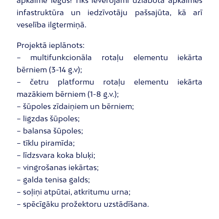
apkaime iegūs! Tiks ievērojami uzlabota apkaimes
infastruktūra un iedzīvotāju pašsajūta, kā arī
veselība ilgtermiņā.
Projektā ieplānots:
– multifunkcionāla rotaļu elementu iekārta
bērniem (3-14 g.v);
– četru platformu rotaļu elementu iekārta
mazākiem bērniem (1-8 g.v.);
– šūpoles zīdaiņiem un bērniem;
– ligzdas šūpoles;
– balansa šūpoles;
– tīklu piramīda;
– līdzsvara koka bluķi;
– vingrošanas iekārtas;
– galda tenisa galds;
– soļiņi atpūtai, atkritumu urna;
– spēcīgāku prožektoru uzstādīšana.