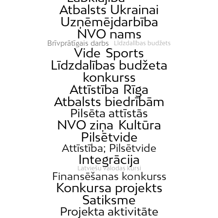
Atbalsts Ukrainai
Uzņēmējdarbība
NVO nams
Brīvprātīgais darbs
Līdzdalības budžets
Vide
Sports
Līdzdalības budžeta
konkurss
Attīstība
Rīga
Atbalsts biedrībām
Pilsēta attīstās
NVO ziņa
Kultūra
Pilsētvide
Attīstība; Pilsētvide
Integrācija
Latviešu valodas kursi
Finansēšanas konkurss
Konkursa projekts
Satiksme
Projekta aktivitāte