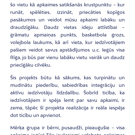
šo vietu kā apkaimes satikšanās krustpunktu – kur
runāt, spēlēties, izzināt, priecāties kopīgos
pasākumos un veidot mūsu apkaimi labāku un
draudzīgāku. Daudz vietas ideju attīstībai –
grāmatu apmaiņas punkts, basketbola grozs,
volejbola laukums, kā arī vieta, kur iedzīvotājiem
pašiem veidot savus apstādījumos u.c. Iegūs visa
Rīga, jo būs par vienu labāku vietu vairāk un daudz
priecīgāku cilvēku.
Šis projekts būtu kā sākums, kas turpinātu un
mudinātu piederību, sabiedrības integrāciju un
aktīvu iedzīvotāju līdzdalību. Šobrīd ticība, ka
iedzīvotājiem ir spēja lemt par savu apkaimi, ir
zema, tāpēc šī projekta realizācija ir reāla iespēja
dot ticību un apvienot.
Mērķa grupa ir bērni, pusaudži, pieaugušie – visa