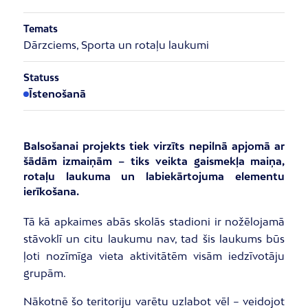
Temats
Dārzciems, Sporta un rotaļu laukumi
Statuss
Īstenošanā
Balsošanai projekts tiek virzīts nepilnā apjomā ar
šādām izmaiņām – tiks veikta gaismekļa maiņa,
rotaļu laukuma un labiekārtojuma elementu
ierīkošana.
Tā kā apkaimes abās skolās stadioni ir nožēlojamā
stāvoklī un citu laukumu nav, tad šis laukums būs
ļoti nozīmīga vieta aktivitātēm visām iedzīvotāju
grupām.
Nākotnē šo teritoriju varētu uzlabot vēl – veidojot