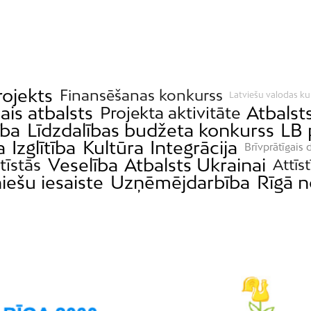
ojekts
Finansēšanas konkurss
Latviešu valodas ku
ais atbalsts
Atbalst
Projekta aktivitāte
ība
Līdzdalības budžeta konkurss
LB 
a
Izglītība
Kultūra
Integrācija
Brīvprātīgais 
Veselība
Atbalsts Ukrainai
tīstās
Attīs
iešu iesaiste
Uzņēmējdarbība
Rīgā n