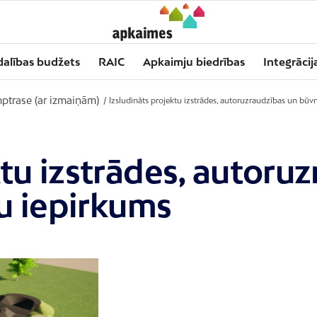
dalības budžets
RAIC
Apkaimju biedrības
Integrācij
ptrase (ar izmaiņām)
/
Izsludināts projektu izstrādes, autoruzraudzības un būv
ktu izstrādes, autoru
u iepirkums