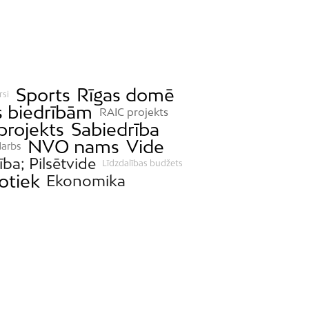
Sports
Rīgas domē
rsi
s biedrībām
RAIC projekts
projekts
Sabiedrība
NVO nams
Vide
darbs
tība; Pilsētvide
Līdzdalības budžets
otiek
Ekonomika