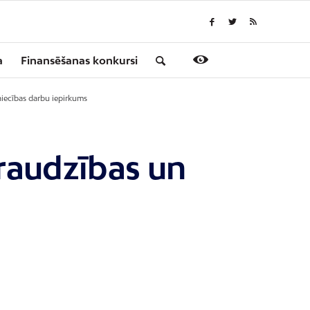
a
Finansēšanas konkursi
niecības darbu iepirkums
zraudzības un