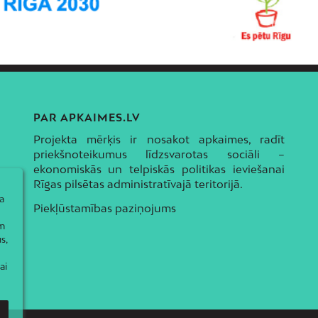
PAR APKAIMES.LV
Projekta mērķis ir nosakot apkaimes, radīt
priekšnoteikumus līdzsvarotas sociāli –
ekonomiskās un telpiskās politikas ieviešanai
Rīgas pilsētas administratīvajā teritorijā.
a
Piekļūstamības paziņojums
ām
s,
ai