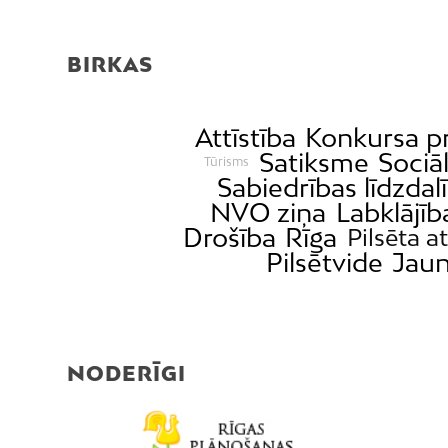
BIRKAS
Attīstība
Konkursa pr
Satiksme
Sociāl
Tūrisms
Sabiedrības līdzdal
NVO ziņa
Labklājīb
Drošība
Rīga
Pilsēta at
Pilsētvide
Jaun
NODERĪGI