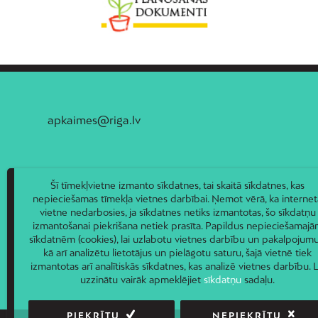
apkaimes@riga.lv
Šī tīmekļvietne izmanto sīkdatnes, tai skaitā sīkdatnes, kas
nepieciešamas tīmekļa vietnes darbībai. Ņemot vērā, ka internet
vietne nedarbosies, ja sīkdatnes netiks izmantotas, šo sīkdatņu
izmantošanai piekrišana netiek prasīta. Papildus nepieciešamaj
sīkdatnēm (cookies), lai uzlabotu vietnes darbību un pakalpojumu
kā arī analizētu lietotājus un pielāgotu saturu, šajā vietnē tiek
izmantotas arī analītiskās sīkdatnes, kas analizē vietnes darbību. L
uzzinātu vairāk apmeklējiet
sīkdatņu
sadaļu.
PIEKRĪTU
NEPIEKRĪTU