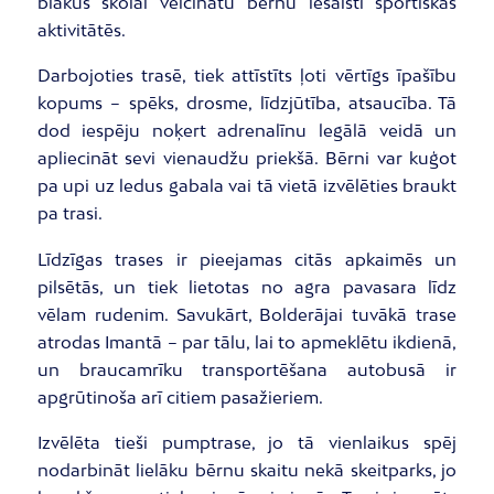
blakus skolai veicinātu bērnu iesaisti sportiskās
aktivitātēs.
Darbojoties trasē, tiek attīstīts ļoti vērtīgs īpašību
kopums – spēks, drosme, līdzjūtība, atsaucība. Tā
dod iespēju noķert adrenalīnu legālā veidā un
apliecināt sevi vienaudžu priekšā. Bērni var kuģot
pa upi uz ledus gabala vai tā vietā izvēlēties braukt
pa trasi.
Līdzīgas trases ir pieejamas citās apkaimēs un
pilsētās, un tiek lietotas no agra pavasara līdz
vēlam rudenim. Savukārt, Bolderājai tuvākā trase
atrodas Imantā – par tālu, lai to apmeklētu ikdienā,
un braucamrīku transportēšana autobusā ir
apgrūtinoša arī citiem pasažieriem.
Izvēlēta tieši pumptrase, jo tā vienlaikus spēj
nodarbināt lielāku bērnu skaitu nekā skeitparks, jo