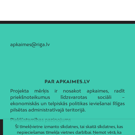
apkaimes@riga.lv
PAR APKAIMES.LV
Projekta mērķis ir nosakot apkaimes, radīt
priekšnoteikumus līdzsvarotas sociāli –
ekonomiskās un telpiskās politikas ieviešanai Rīgas
pilsētas administratīvajā teritorijā.
Piekļūstamības paziņojums
Šī tīmekļvietne izmanto sīkdatnes, tai skaitā sīkdatnes, kas
nepieciešamas tīmekļa vietnes darbībai. Ņemot vērā, ka