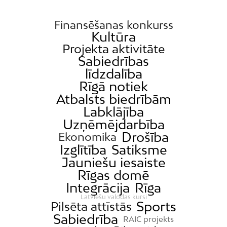
Finansēšanas konkurss
Kultūra
Projekta aktivitāte
Sabiedrības
līdzdalība
Rīgā notiek
Atbalsts biedrībām
Labklājība
Uzņēmējdarbība
Drošība
Ekonomika
Izglītība
Satiksme
Jauniešu iesaiste
Rīgas domē
Integrācija
Rīga
Latviešu valodas kursi
Sports
Pilsēta attīstās
Sabiedrība
RAIC projekts