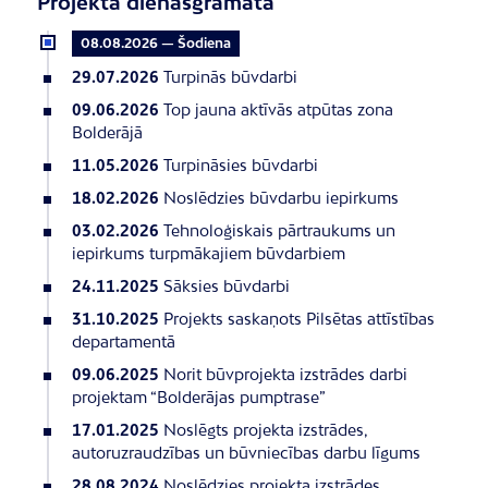
Projekta dienasgrāmata
08.08.2026 — Šodiena
29.07.2026
Turpinās būvdarbi
09.06.2026
Top jauna aktīvās atpūtas zona
Bolderājā
11.05.2026
Turpināsies būvdarbi
18.02.2026
Noslēdzies būvdarbu iepirkums
03.02.2026
Tehnoloģiskais pārtraukums un
iepirkums turpmākajiem būvdarbiem
24.11.2025
Sāksies būvdarbi
31.10.2025
Projekts saskaņots Pilsētas attīstības
departamentā
09.06.2025
Norit būvprojekta izstrādes darbi
projektam “Bolderājas pumptrase”
17.01.2025
Noslēgts projekta izstrādes,
autoruzraudzības un būvniecības darbu līgums
28.08.2024
Noslēdzies projekta izstrādes,