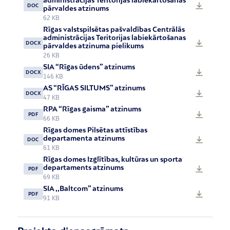
administrācijas Teritorijas labiekārtošanas
DOC
pārvaldes atzinums
62 KB
Rīgas valstspilsētas pašvaldības Centrālās
administrācijas Teritorijas labiekārtošanas
DOCX
pārvaldes atzinuma pielikums
26 KB
SIA “Rīgas ūdens” atzinums
DOCX
146 KB
AS “RĪGAS SILTUMS” atzinums
DOCX
47 KB
RPA “Rīgas gaisma” atzinums
PDF
66 KB
Rīgas domes Pilsētas attīstības
departamenta atzinums
DOC
61 KB
Rīgas domes Izglītības, kultūras un sporta
departaments atzinums
PDF
69 KB
SIA ,,Baltcom” atzinums
PDF
91 KB