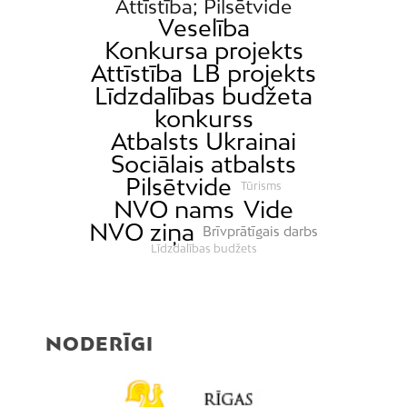
Attīstība; Pilsētvide
Veselība
Konkursa projekts
Attīstība
LB projekts
Līdzdalības budžeta
konkurss
Atbalsts Ukrainai
Sociālais atbalsts
Pilsētvide
Tūrisms
NVO nams
Vide
NVO ziņa
Brīvprātīgais darbs
Līdzdalības budžets
NODERĪGI