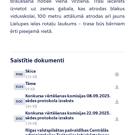
braukšana notiek vienā virzienā. Trasi iecerēts
izvietot uz zemes gabala, kas atrodas blakus
vidusskolai, 100 metru attālumā atrodas arī jauns
Lielupes ielas rotaļu laukums – trase būs bērniem
ērti pieejamā vietā.
Saistītie dokumenti
Skice
PNG
155 KB
Tāme
XLSX
59 KB
Konkursa vērtēšanas komisijas 08.09.2023.
sēdes protokola izraksts
DOC
164 KB
Konkursa vērtēšanas komisijas 22.09.2023.
sēdes protokola izraksts
DOC
176 KB
Rīgas valstspilsētas pašvaldības Centrālās