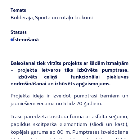
Temats
Bolderāja, Sporta un rotaļu laukumi
Statuss
Īstenošanā
Balsošanai tiek virzīts projekts ar šādām izmaiņām
– projekta ietvaros tiks izbūvēta pumptrase,
izbūvēts celiņš funkcionālai piekļuves
nodrošināšanai un izbūvēts apgaismojums.
Projekta ideja ir izveidot pumptrasi bērniem un
jauniešiem vecumā no 5 līdz 70 gadiem.
Trase paredzēta trīsstūra formā ar asfalta segumu,
papildus skeitparka elementiem (sliedi un kasti),
kopējais garums ap 80 m. Pumptrases izveidošana