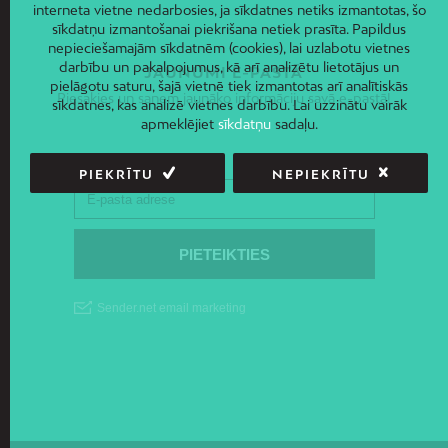
interneta vietne nedarbosies, ja sīkdatnes netiks izmantotas, šo
sīkdatņu izmantošanai piekrišana netiek prasīta. Papildus
nepieciešamajām sīkdatnēm (cookies), lai uzlabotu vietnes
darbību un pakalpojumus, kā arī analizētu lietotājus un
JAUNUMI E-PASTĀ
pielāgotu saturu, šajā vietnē tiek izmantotas arī analītiskās
Piesakies un saņem jaunāko informāciju savā e-pastā!
sīkdatnes, kas analizē vietnes darbību. Lai uzzinātu vairāk
apmeklējiet
sīkdatņu
sadaļu.
PIEKRĪTU
NEPIEKRĪTU