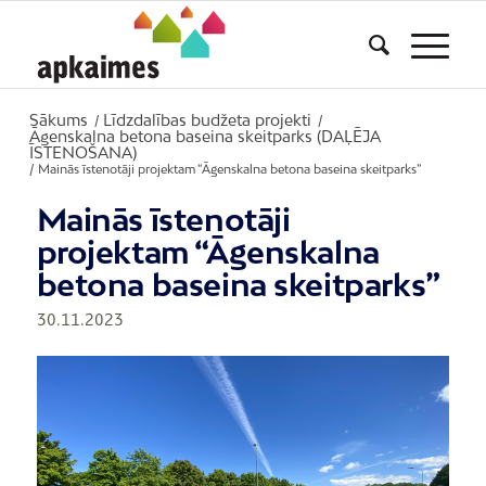
Sākums
Līdzdalības budžeta projekti
/
/
Āgenskalna betona baseina skeitparks (DAĻĒJA
ĪSTENOŠANA)
/
Mainās īstenotāji projektam “Āgenskalna betona baseina skeitparks”
Mainās īstenotāji
projektam “Āgenskalna
betona baseina skeitparks”
30.11.2023