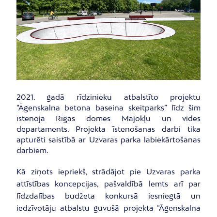
2021. gadā rīdzinieku atbalstīto projektu
“Āgenskalna betona baseina skeitparks” līdz šim
īstenoja Rīgas domes Mājokļu un vides
departaments. Projekta īstenošanas darbi tika
apturēti saistībā ar Uzvaras parka labiekārtošanas
darbiem.
Kā ziņots iepriekš, strādājot pie Uzvaras parka
attīstības koncepcijas, pašvaldībā lemts arī par
līdzdalības budžeta konkursā iesniegtā un
iedzīvotāju atbalstu guvušā projekta “Āgenskalna