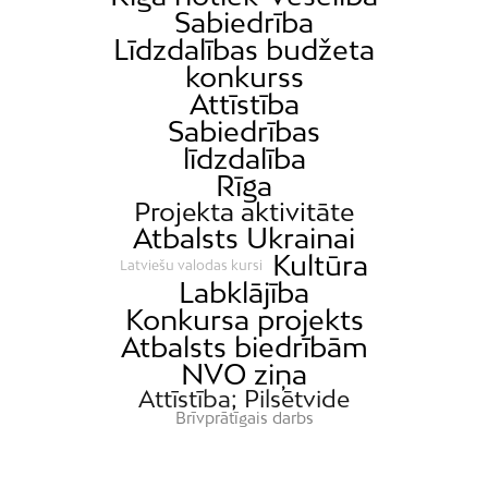
Sabiedrība
Līdzdalības budžeta
konkurss
Attīstība
Sabiedrības
līdzdalība
Rīga
Projekta aktivitāte
Atbalsts Ukrainai
Kultūra
Latviešu valodas kursi
Labklājība
Konkursa projekts
Atbalsts biedrībām
NVO ziņa
Attīstība; Pilsētvide
Brīvprātīgais darbs