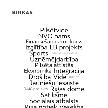
BIRKAS
Pilsētvide
NVO nams
Finansēšanas konkurss
Izglītība
LB projekts
Sports
Līdzdalības budžets
Uzņēmējdarbība
Pilsēta attīstās
Integrācija
Ekonomika
Drošība
Vide
Tūrisms
Jauniešu iesaiste
Rīgas domē
RAIC projekts
Satiksme
Sociālais atbalsts
Rīgā notiek
Veselība