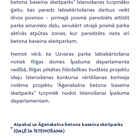
betona baseina skeitparks” īstenošanas turpmāko
gaitu, kas paredz labiekārtošanas darbus veikt
divos posmos – pirmajā posmā paredzēts attīstīt
parka ainavisko daļu, savukārt otrajā posmā parka
aktīvās atpūtas zonas, kur paredzēta vieta arī
betona baseina skeitparkam.
Ņemot vērā, ka Uzvaras parka labiekārtošana
notiek Rīgas domes Īpašuma departamenta
vadībā, Rīgas pilsētas līdzdalības budžeta projektu
ideju īstenošanas konkursa vērtēšanas komisija
nolēma projektu “Āgenskalna betona baseina
skeitparks” turpmāk nodot īstenošanai Īpašuma
departamentam.
Atpakaļ uz Āgenskalna betona baseina skeitparks
(DAĻĒJA ĪSTENOŠANA)