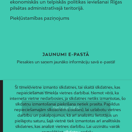
ekonomiskās un telpiskās politikas ieviešanai Rīgas
pilsētas administratīvajā teritorijā.
Piekļūstamības paziņojums
JAUNUMI E-PASTĀ
Piesakies un saņem jaunāko informāciju savā e-pastā!
Šī tīmekļvietne izmanto sīkdatnes, tai skaitā sīkdatnes, kas
nepieciešamas tīmekļa vietnes darbībai. Ņemot vērā, ka
interneta vietne nedarbosies, ja sīkdatnes netiks izmantotas, šo
sīkdatņu izmantošanai piekrišana netiek prasīta. Papildus
nepieciešamajām sīkdatnēm (cookies), lai uzlabotu vietnes
darbību un pakalpojumus, kā arī analizētu lietotājus un
pielāgotu saturu, šajā vietnē tiek izmantotas arī analītiskās
sīkdatnes, kas analizē vietnes darbību. Lai uzzinātu vairāk