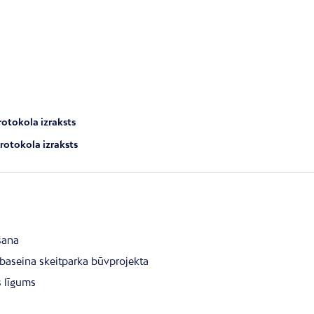
rotokola izraksts
rotokola izraksts
šana
baseina skeitparka būvprojekta
s līgums