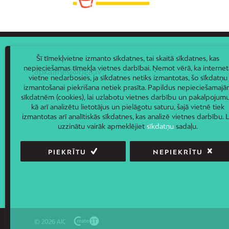
Šī tīmekļvietne izmanto sīkdatnes, tai skaitā sīkdatnes, kas
nepieciešamas tīmekļa vietnes darbībai. Ņemot vērā, ka internet
apkaimes@riga.lv
vietne nedarbosies, ja sīkdatnes netiks izmantotas, šo sīkdatņu
izmantošanai piekrišana netiek prasīta. Papildus nepieciešamaj
sīkdatnēm (cookies), lai uzlabotu vietnes darbību un pakalpojumu
kā arī analizētu lietotājus un pielāgotu saturu, šajā vietnē tiek
izmantotas arī analītiskās sīkdatnes, kas analizē vietnes darbību. L
uzzinātu vairāk apmeklējiet
sīkdatņu
sadaļu.
PIEKRĪTU
NEPIEKRĪTU
© 2026 AIC