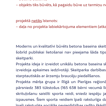
– objekts tiks būvēts, kā pagaidu būve uz termiņu n
projektā
netiks
īstenots:
– daļa no projekta labiekārtojuma elementiem (atka
Moderns un kvalitatīvi būvēts betona baseina skeit
šobrīd publiskai lietošanai nav pieejama šāda tip
skeitparki.
Projekta ideja ir izveidot unikālu betona baseina s
izveidoja apkaimes iedzīvotāji. Skeitparka darbība
starptautiskās ar ārzemju braucēju piedalīšanos.
Projekta mērķa grupa ir Rīgā un Pierīgas reģionā
pārsniedz 383 tūkstošus (165 638 bērni vecumā līdz
skrituļošanu saistīti sporta veidi, sniedz iespēj
izpausmes. Šiem sporta veidiem īpaši raksturīga 
īpaši raksturīga sociālās nevienlīdzības radīto šķē