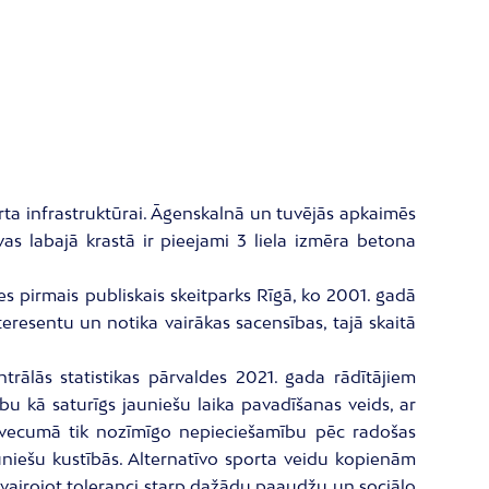
rta infrastruktūrai. Āgenskalnā un tuvējās apkaimēs
as labajā krastā ir pieejami 3 liela izmēra betona
es pirmais publiskais skeitparks Rīgā, ko 2001. gadā
eresentu un notika vairākas sacensības, tajā skaitā
rālās statistikas pārvaldes 2021. gada rādītājiem
bu kā saturīgs jauniešu laika pavadīšanas veids, ar
džu vecumā tik nozīmīgo nepieciešamību pēc radošas
niešu kustībās. Alternatīvo sporta veidu kopienām
, vairojot toleranci starp dažādu paaudžu un sociālo