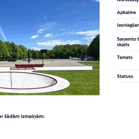
Apkaime
Iesniegša
Saņemto 
skaits
Temats
Statuss
 ar šādām izmaiņām: