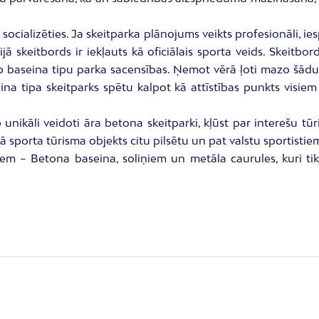
n socializēties. Ja skeitparka plānojums veikts profesionāli,
 skeitbords ir iekļauts kā oficiālais sporta veids. Skeitbords
, jeb baseina tipu parka sacensības. Ņemot vērā ļoti mazo šā
seina tipa skeitparks spētu kalpot kā attīstības punkts visi
p unikāli veidoti āra betona skeitparki, kļūst par interešu t
ā sporta tūrisma objekts citu pilsētu un pat valstu sportistie
iem – Betona baseina, soliņiem un metāla caurules, kuri tik