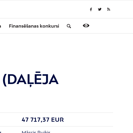
a
Finansēšanas konkursi
s (DAĻĒJA
47 717,37 EUR
Mārcis Ruiķis
s