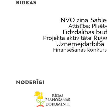
BIRKAS
NVO ziņa
Sabie
Attīstība; Pilsēt
Līdzdalības bu
Rīg
Projekta aktivitāte
Uzņēmējdarbība
Finansēšanas konkurs
NODERĪGI