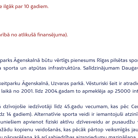
e ilgāk par 10 gadiem.
rībā no atlikušā finansējuma).
parks Āgenskalnā būtu vērtīgs pienesums Rīgas pilsētas spo
a sporta un atpūtas infrastruktūra. Salīdzinājumam Daugav
keitparku Āgenskalnā, Uzvaras parkā. Vēsturiski šeit ir atradi
s laikā no 2001. līdz 2004.gadam to apmeklēja ap 25000 int
 dzīvojošie iedzīvotāji līdz 45.gadu vecumam, kas pēc Cent
 14 gadiem). Alternatīvie sporta veidi ir iemantojuši atzinī
u jauniešiem apvienot fiziski aktīvu dzīvesveidu ar pusau
dažādu kopienu veidošanās, kas pēcāk pārtop veiksmīgās jau
ršļu pārvarēšana, kā arī sabiedrības aizspriedumu mazināšana