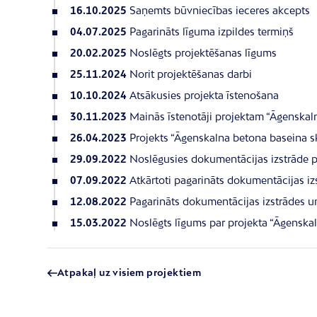
16.10.2025
Saņemts būvniecības ieceres akcepts
04.07.2025
Pagarināts līguma izpildes termiņš
20.02.2025
Noslēgts projektēšanas līgums
25.11.2024
Norit projektēšanas darbi
10.10.2024
Atsākusies projekta īstenošana
30.11.2023
Mainās īstenotāji projektam “Āgenskal
26.04.2023
Projekts “Āgenskalna betona baseina sk
29.09.2022
Noslēgusies dokumentācijas izstrāde p
07.09.2022
Atkārtoti pagarināts dokumentācijas i
12.08.2022
Pagarināts dokumentācijas izstrādes u
15.03.2022
Noslēgts līgums par projekta “Āgenska
Atpakaļ uz visiem projektiem