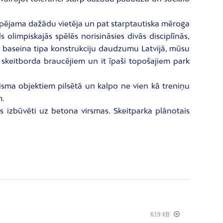
 iespējama dažādu vietēja un pat starptautiska mēroga
 olimpiskajās spēlēs norisināsies divās disciplīnās,
du baseina tipa konstrukciju daudzumu Latvijā, mūsu
em skeitborda braucējiem un it īpaši topošajiem park
ūrisma objektiem pilsētā un kalpo ne vien kā treniņu
m.
s izbūvēti uz betona virsmas. Skeitparka plānotais
619 KB