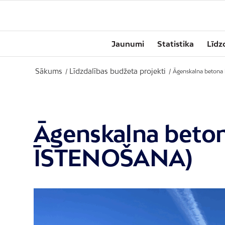
Jaunumi
Statistika
Līdz
Sākums
Līdzdalības budžeta projekti
/
/
Āgenskalna betona
Āgenskalna beton
ĪSTENOŠANA)