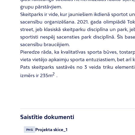
grupu pārstāvjiem.
Skeitparks ir vide, kur jauniešiem ikdienā sportot u
sacensību organizēšana. 2021. gada olimpiādē Tokijā
street, jeb klasiskā skeitparku disciplīna un park
sportisti nespēj sacensties park disciplīnā. Šīs ba
sacensību braucējiem.
Pieredze rāda, ka kvalitatīvas sporta būves, tostar
vieta vietējo apkaimju sporta entuziastiem, bet arī k
Pats skeitparks sastāvēs no 3 veida triku element
2
izmērs ir 235m
.
Saistītie dokumenti
Projekta skice_1
PNG