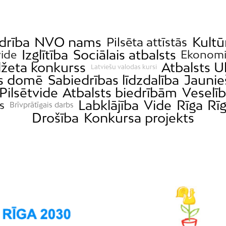
drība
NVO nams
Kultū
Pilsēta attīstās
Izglītība
Sociālais atbalsts
vide
Ekonomi
džeta konkurss
Atbalsts U
Latviešu valodas kursi
as domē
Sabiedrības līdzdalība
Jaunie
Pilsētvide
Atbalsts biedrībām
Veselī
Labklājība
Vide
Rīga
Rī
s
Brīvprātīgais darbs
Drošība
Konkursa projekts