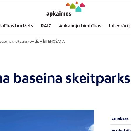
dalības budžets
RAIC
Apkaimju biedrības
Integrācij
 baseina skeitparks (DAĻĒJA ĪSTENOŠANA)
a baseina skeitpark
Izmaksas
Iesniedzēj