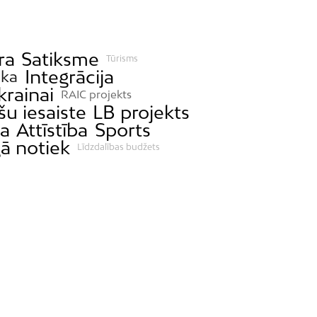
ra
Satiksme
Tūrisms
Integrācija
ka
krainai
RAIC projekts
šu iesaiste
LB projekts
ba
Attīstība
Sports
gā notiek
Līdzdalības budžets