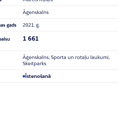
Āgenskalns
2021. g.
nas gads
1 661
balsu
Āgenskalns​, Sporta un rotaļu laukumi,
Skeitparks
Īstenošanā