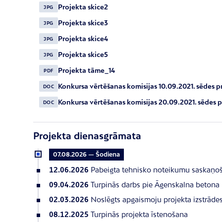
Projekta skice2
JPG
Projekta skice3
JPG
Projekta skice4
JPG
Projekta skice5
JPG
Projekta tāme_14
PDF
Konkursa vērtēšanas komisijas 10.09.2021. sēdes p
DOC
Konkursa vērtēšanas komisijas 20.09.2021. sēdes p
DOC
Projekta dienasgrāmata
07.08.2026 — Šodiena
12.06.2026
Pabeigta tehnisko noteikumu saskaņo
09.04.2026
Turpinās darbs pie Āgenskalna betona 
02.03.2026
Noslēgts apgaismoju projekta izstrāde
08.12.2025
Turpinās projekta īstenošana