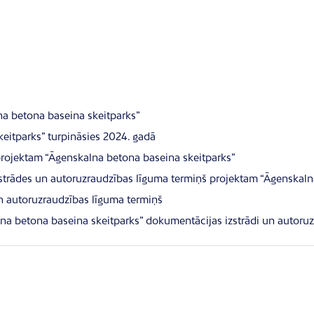
na betona baseina skeitparks”
eitparks” turpināsies 2024. gadā
rojektam “Āgenskalna betona baseina skeitparks”
zstrādes un autoruzraudzības līguma termiņš projektam “Āgenskaln
n autoruzraudzības līguma termiņš
lna betona baseina skeitparks” dokumentācijas izstrādi un autoru