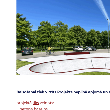
Balsošanai tiek virzīts Projekts nepilnā apjomā un
projektā
tiks
veidots:
– betona baseins;