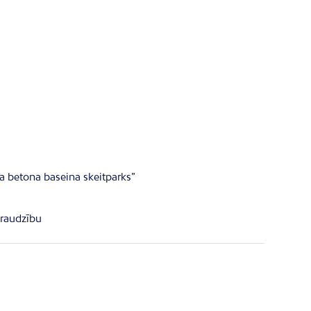
a betona baseina skeitparks”
zraudzību