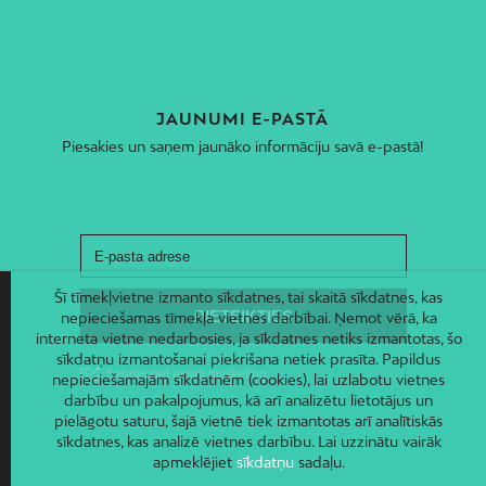
JAUNUMI E-PASTĀ
Piesakies un saņem jaunāko informāciju savā e-pastā!
Šī tīmekļvietne izmanto sīkdatnes, tai skaitā sīkdatnes, kas
nepieciešamas tīmekļa vietnes darbībai. Ņemot vērā, ka
interneta vietne nedarbosies, ja sīkdatnes netiks izmantotas, šo
sīkdatņu izmantošanai piekrišana netiek prasīta. Papildus
nepieciešamajām sīkdatnēm (cookies), lai uzlabotu vietnes
darbību un pakalpojumus, kā arī analizētu lietotājus un
pielāgotu saturu, šajā vietnē tiek izmantotas arī analītiskās
sīkdatnes, kas analizē vietnes darbību. Lai uzzinātu vairāk
apmeklējiet
sīkdatņu
sadaļu.