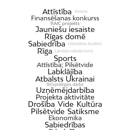
Attīstība
Tūrisms
Finansēšanas konkurss
RAIC projekts
Jauniešu iesaiste
Rīgas domē
Sabiedrība
Līdzdalības budžets
Rīga
Latviešu valodas kursi
Sports
Attīstība; Pilsētvide
Labklājība
Atbalsts Ukrainai
Brīvprātīgais darbs
Uzņēmējdarbība
Projekta aktivitāte
Drošība
Vide
Kultūra
Pilsētvide
Satiksme
Ekonomika
Sabiedrības