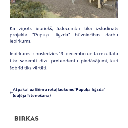
Kā ziņots iepriekš, 5.decembrī tika izsludināts
projekta “Pupuķu ligzda” būvniecības darbu
iepirkums.
Iepirkums ir noslēdzies 19. decembrī un tā rezultātā
tika saņemti divu pretendentu piedāvājumi, kuri
šobrīd tiks vērtēti.
Atpakaļ uz Bērnu rotaļlaukums ‘Pupuķa ligzda’
(daļēja īstenošana)
BIRKAS