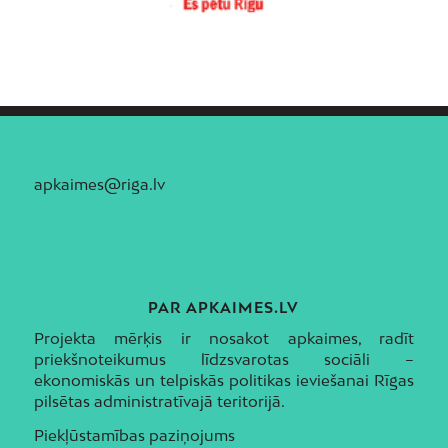
apkaimes@riga.lv
PAR APKAIMES.LV
Projekta mērķis ir nosakot apkaimes, radīt
priekšnoteikumus līdzsvarotas sociāli –
ekonomiskās un telpiskās politikas ieviešanai Rīgas
pilsētas administratīvajā teritorijā.
Piekļūstamības paziņojums