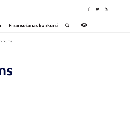
a
Finansēšanas konkursi
epirkums
ms