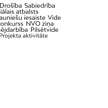
Drošība
Sabiedrība
iālais atbalsts
auniešu iesaiste
Vide
konkurss
NVO ziņa
ējdarbība
Pilsētvide
Projekta aktivitāte