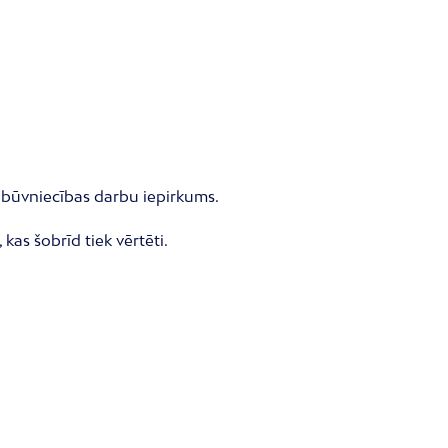
” būvniecības darbu iepirkums.
as šobrīd tiek vērtēti.