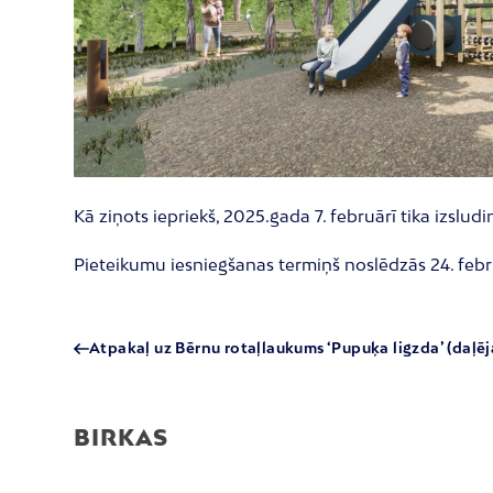
Kā ziņots iepriekš, 2025.gada 7. februārī tika izsl
Pieteikumu iesniegšanas termiņš noslēdzās 24. febru
Atpakaļ uz Bērnu rotaļlaukums ‘Pupuķa ligzda’ (daļē
BIRKAS