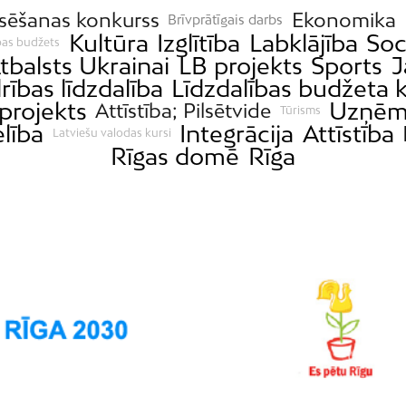
sēšanas konkurss
Ekonomika
Brīvprātīgais darbs
Kultūra
Izglītība
Labklājība
Soc
bas budžets
tbalsts Ukrainai
LB projekts
Sports
J
rības līdzdalība
Līdzdalības budžeta 
projekts
Uzņēm
Attīstība; Pilsētvide
Tūrisms
lība
Integrācija
Attīstība
Latviešu valodas kursi
Rīgas domē
Rīga