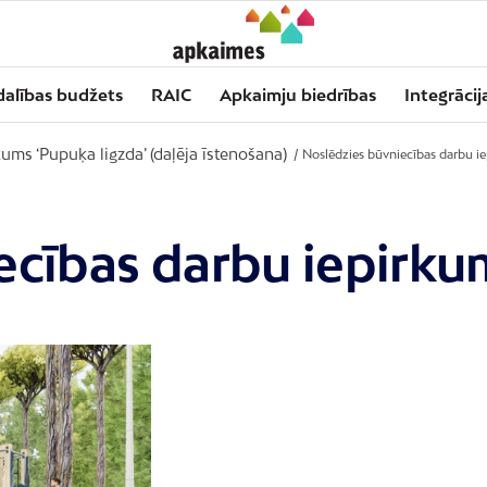
dalības budžets
RAIC
Apkaimju biedrības
Integrācij
ums ‘Pupuķa ligzda’ (daļēja īstenošana)
/
Noslēdzies būvniecības darbu i
ecības darbu iepirku