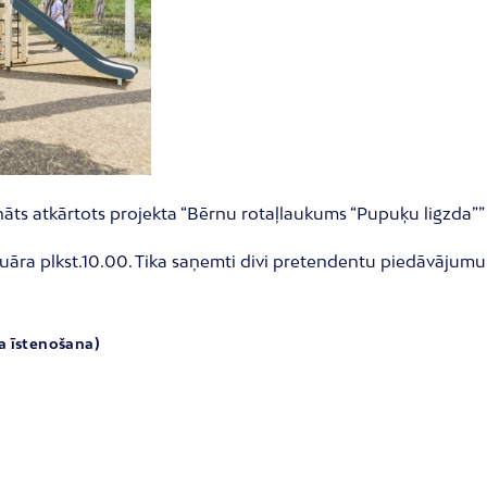
udināts atkārtots projekta “Bērnu rotaļlaukums “Pupuķu ligzda”
āra plkst.10.00. Tika saņemti divi pretendentu piedāvājumu, k
ja īstenošana)