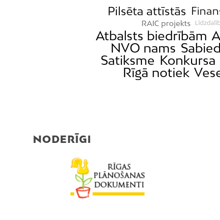
Pilsēta attīstās
Finan
RAIC projekts
Līdzdalī
Atbalsts biedrībām
A
NVO nams
Sabied
Satiksme
Konkursa 
Rīgā notiek
Vese
NODERĪGI