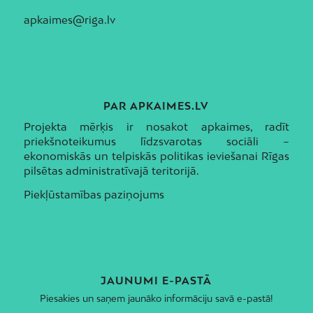
apkaimes@riga.lv
PAR APKAIMES.LV
Projekta mērķis ir nosakot apkaimes, radīt
priekšnoteikumus līdzsvarotas sociāli –
ekonomiskās un telpiskās politikas ieviešanai Rīgas
pilsētas administratīvajā teritorijā.
Piekļūstamības paziņojums
JAUNUMI E-PASTĀ
Piesakies un saņem jaunāko informāciju savā e-pastā!