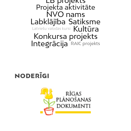
LB projekts
Projekta aktivitāte
NVO nams
Labklājība
Satiksme
Kultūra
Latviešu valodas kursi
Konkursa projekts
Integrācija
RAIC projekts
NODERĪGI