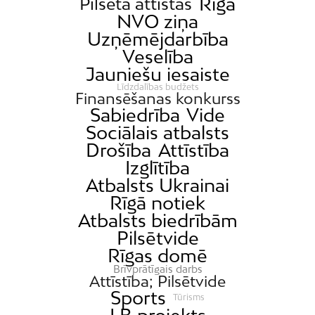
Rīga
Pilsēta attīstās
NVO ziņa
Uzņēmējdarbība
Veselība
Jauniešu iesaiste
Līdzdalības budžets
Finansēšanas konkurss
Sabiedrība
Vide
Sociālais atbalsts
Drošība
Attīstība
Izglītība
Atbalsts Ukrainai
Rīgā notiek
Atbalsts biedrībām
Pilsētvide
Rīgas domē
Brīvprātīgais darbs
Attīstība; Pilsētvide
Sports
Tūrisms