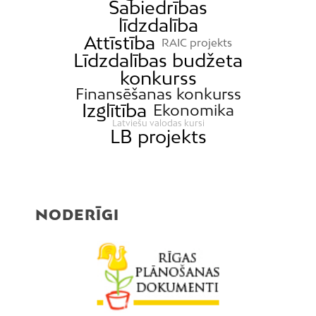
Sabiedrības
līdzdalība
Attīstība
RAIC projekts
Līdzdalības budžeta
konkurss
Finansēšanas konkurss
Izglītība
Ekonomika
Latviešu valodas kursi
LB projekts
NODERĪGI