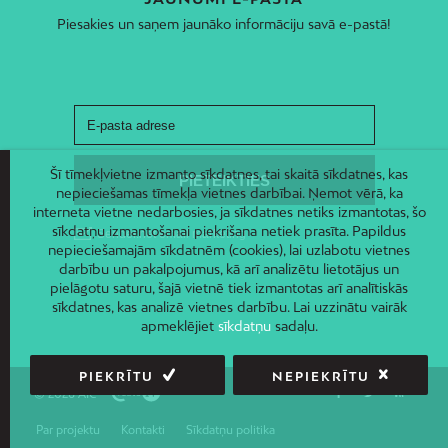
Piesakies un saņem jaunāko informāciju savā e-pastā!
Šī tīmekļvietne izmanto sīkdatnes, tai skaitā sīkdatnes, kas
nepieciešamas tīmekļa vietnes darbībai. Ņemot vērā, ka
interneta vietne nedarbosies, ja sīkdatnes netiks izmantotas, šo
sīkdatņu izmantošanai piekrišana netiek prasīta. Papildus
nepieciešamajām sīkdatnēm (cookies), lai uzlabotu vietnes
darbību un pakalpojumus, kā arī analizētu lietotājus un
pielāgotu saturu, šajā vietnē tiek izmantotas arī analītiskās
sīkdatnes, kas analizē vietnes darbību. Lai uzzinātu vairāk
apmeklējiet
sīkdatņu
sadaļu.
PIEKRĪTU
NEPIEKRĪTU
© 2026 AIC
Par projektu
Kontakti
Sīkdatņu politika