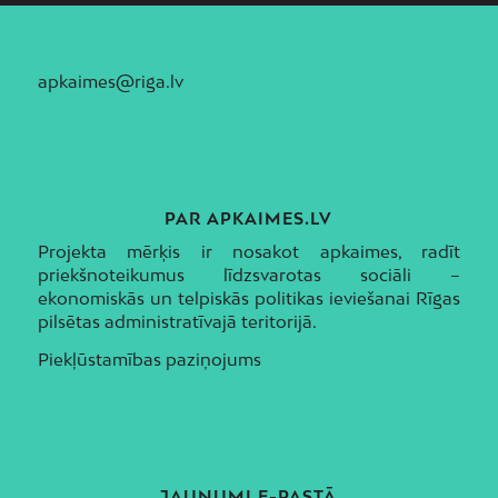
apkaimes@riga.lv
PAR APKAIMES.LV
Projekta mērķis ir nosakot apkaimes, radīt
priekšnoteikumus līdzsvarotas sociāli –
ekonomiskās un telpiskās politikas ieviešanai Rīgas
pilsētas administratīvajā teritorijā.
Piekļūstamības paziņojums
JAUNUMI E-PASTĀ