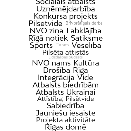
Sociālais atbalsts
Uzņēmējdarbība
Konkursa projekts
Pilsētvide
Brīvprātīgais darbs
NVO ziņa
Labklājība
Rīgā notiek
Satiksme
Sports
Veselība
Tūrisms
Pilsēta attīstās
Līdzdalības budžets
NVO nams
Kultūra
Drošība
Rīga
Integrācija
Vide
Atbalsts biedrībām
Atbalsts Ukrainai
Attīstība; Pilsētvide
Sabiedrība
Jauniešu iesaiste
Projekta aktivitāte
Rīgas domē