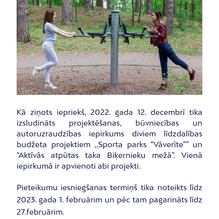
Kā ziņots iepriekš, 2022. gada 12. decembrī tika
izsludināts projektēšanas, būvniecības un
autoruzraudzības iepirkums diviem līdzdalības
budžeta projektiem ,,Sporta parks “Vāverīte”” un
“Aktīvās atpūtas taka Biķernieku mežā”. Vienā
iepirkumā ir apvienoti abi projekti.
Pieteikumu iesniegšanas termiņš tika noteikts līdz
2023. gada 1. februārim un pēc tam pagarināts līdz
27.februārim.