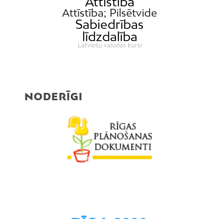
Attīstība
Attīstība; Pilsētvide
Sabiedrības
līdzdalība
Latviešu valodas kursi
NODERĪGI