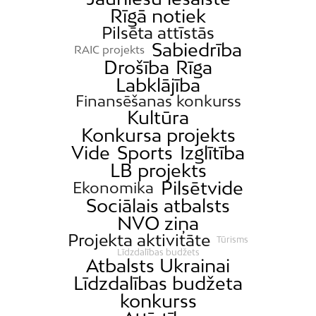
Rīgā notiek
Pilsēta attīstās
Sabiedrība
RAIC projekts
Drošība
Rīga
Labklājība
Finansēšanas konkurss
Kultūra
Konkursa projekts
Vide
Sports
Izglītība
LB projekts
Pilsētvide
Ekonomika
Sociālais atbalsts
NVO ziņa
Projekta aktivitāte
Tūrisms
Līdzdalības budžets
Atbalsts Ukrainai
Līdzdalības budžeta
konkurss