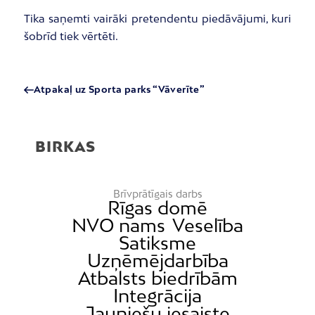
Tika saņemti vairāki pretendentu piedāvājumi, kuri
šobrīd tiek vērtēti.
Atpakaļ uz Sporta parks “Vāverīte”
BIRKAS
Brīvprātīgais darbs
Rīgas domē
NVO nams
Veselība
Satiksme
Uzņēmējdarbība
Atbalsts biedrībām
Integrācija
Jauniešu iesaiste