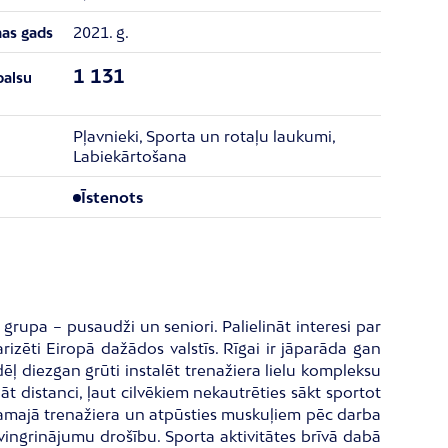
2021. g.
nas gads
1 131
balsu
Pļavnieki, Sporta un rotaļu laukumi,
Labiekārtošana
Īstenots
 grupa – pusaudži un seniori. Palielināt interesi par
rizēti Eiropā dažādos valstīs. Rīgai ir jāparāda gan
ēļ diezgan grūti instalēt trenažiera lielu kompleksu
bāt distanci, ļaut cilvēkiem nekautrēties sākt sportot
nākamajā trenažiera un atpūsties muskuļiem pēc darba
 vingrinājumu drošību. Sporta aktivitātes brīvā dabā