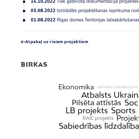
14.10.2022
Tiek gatavota dokumentācija projektēš
03.08.2022
Izstrādāts projektēšanas iepirkuma nol
01.08.2022
Rīgas domes Teritorijas labiekārtošana
Atpakaļ uz visiem projektiem
BIRKAS
Ekonomika
Latviešu valodas kursi
Atbalsts Ukrain
Soci
Pilsēta attīstās
LB projekts
Sports
Projek
RAIC projekts
Sabiedrības līdzdalīb