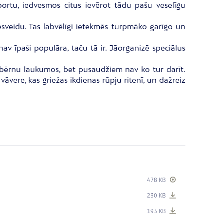
portu, iedvesmos citus ievērot tādu pašu veselīgu
esveidu. Tas labvēlīgi ietekmēs turpmāko garīgo un
av īpaši populāra, taču tā ir. Jāorganizē speciālus
dz bērnu laukumos, bet pusaudžiem nav ko tur darīt.
āvere, kas griežas ikdienas rūpju ritenī, un dažreiz
478 KB
230 KB
193 KB