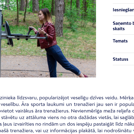
Iesniegša
Saņemto 
skaits
Temats
Statuss
zinieka līdzsvaru, popularizējot veselīgu dzīves veidu. Mērķa
o veselību. Āra sporta laukumi un trenažieri jau sen ir popula
ovietot vairākus āra trenažierus. Nevienmērīga meža reljefa d
eri stāvētu uz attāluma viens no otra dažādas vietās, lai saglā
tas ļaus izvairīties no rindām un dos iespēju pastaigāt līdz 
pašā trenažiera, vai uz informācijas plakātā, lai nodrošinātu