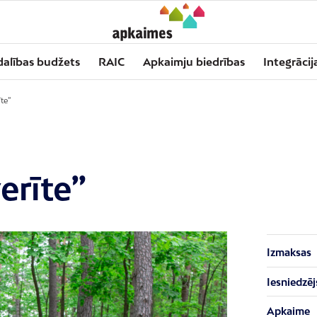
dalības budžets
RAIC
Apkaimju biedrības
Integrācij
īte”
erīte”
Izmaksas
Iesniedzēj
Apkaime