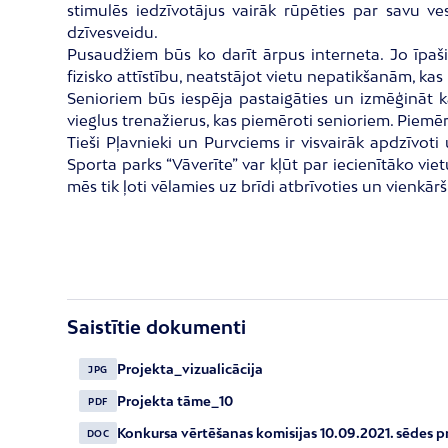
stimulēs iedzīvotājus vairāk rūpēties par savu v
dzīvesveidu.
Pusaudžiem būs ko darīt ārpus interneta. Jo īpaši
fizisko attīstību, neatstājot vietu nepatikšanām, kas
Senioriem būs iespēja pastaigāties un izmēģināt ka
vieglus trenažierus, kas piemēroti senioriem. Piemēra
Tieši Pļavnieki un Purvciems ir visvairāk apdzīvot
Sporta parks “Vāverīte” var kļūt par iecienītāko vi
mēs tik ļoti vēlamies uz brīdi atbrīvoties un vienkārši 
Saistītie dokumenti
Projekta_vizualicācija
JPG
Projekta tāme_10
PDF
Konkursa vērtēšanas komisijas 10.09.2021. sēdes p
DOC