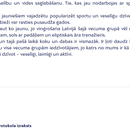
eselību un vides saglabāšanu. Tie, kas jau nodarbojas ar s
 jauniešiem vajadzētu popularizēt sportu un veselīgu dzīv
 bieži var rasties pusaudža gados.
ut ko jaunu, jo vingrošana Latvijā šajā vecuma grupā vēl n
m, sols ar pedāļiem un eliptiskais āra trenažieris.
i un tajā pašā laikā koku un dabas ir vismazāk. Ir ļoti dau
etu visa vecuma grupām iedzīvotājiem, jo katrs no mums ir kā v
dzīvot – veselīgi, laimīgi un aktīvi.
rotokola izraksts