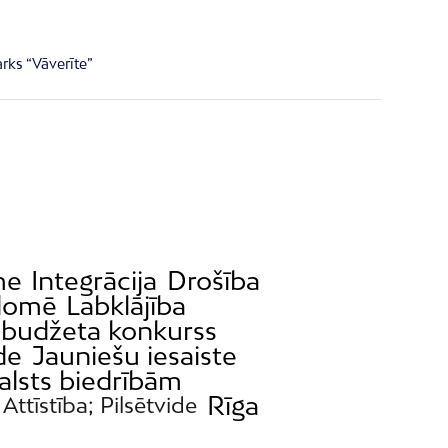
rks “Vāverīte”
me
Integrācija
Drošība
 domē
Labklājība
s budžeta konkurss
de
Jauniešu iesaiste
alsts biedrībām
Rīga
Attīstība; Pilsētvide