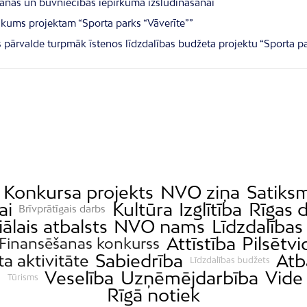
anas un būvniecības iepirkuma izsludināšanai
ikums projektam “Sporta parks “Vāverīte””
s pārvalde turpmāk īstenos līdzdalības budžeta projektu “Sporta pa
Konkursa projekts
NVO ziņa
Satiks
ai
Kultūra
Izglītība
Rīgas
Brīvprātīgais darbs
ālais atbalsts
NVO nams
Līdzdalība
Attīstība
Pilsētvi
Finansēšanas konkurss
Sabiedrība
Atb
ta aktivitāte
Līdzdalības budžets
a
Veselība
Uzņēmējdarbība
Vide
Tūrisms
Rīgā notiek