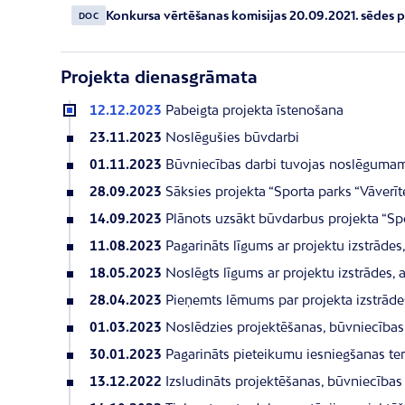
Konkursa vērtēšanas komisijas 20.09.2021. sēdes p
DOC
Projekta dienasgrāmata
12.12.2023
Pabeigta projekta īstenošana
23.11.2023
Noslēgušies būvdarbi
01.11.2023
Būvniecības darbi tuvojas noslēguma
28.09.2023
Sāksies projekta “Sporta parks “Vāverīt
14.09.2023
Plānots uzsākt būvdarbus projekta “Spo
11.08.2023
Pagarināts līgums ar projektu izstrāde
18.05.2023
Noslēgts līgums ar projektu izstrādes,
28.04.2023
Pieņemts lēmums par projekta izstrāde
01.03.2023
Noslēdzies projektēšanas, būvniecības
30.01.2023
Pagarināts pieteikumu iesniegšanas te
13.12.2022
Izsludināts projektēšanas, būvniecība