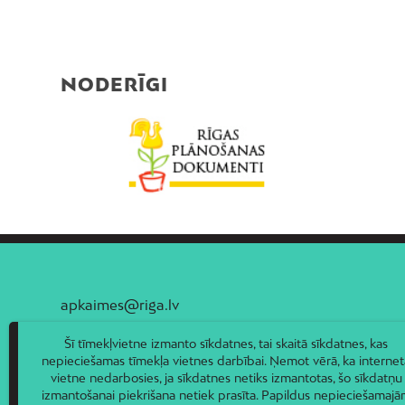
NODERĪGI
apkaimes@riga.lv
Šī tīmekļvietne izmanto sīkdatnes, tai skaitā sīkdatnes, kas
nepieciešamas tīmekļa vietnes darbībai. Ņemot vērā, ka internet
vietne nedarbosies, ja sīkdatnes netiks izmantotas, šo sīkdatņu
izmantošanai piekrišana netiek prasīta. Papildus nepieciešamaj