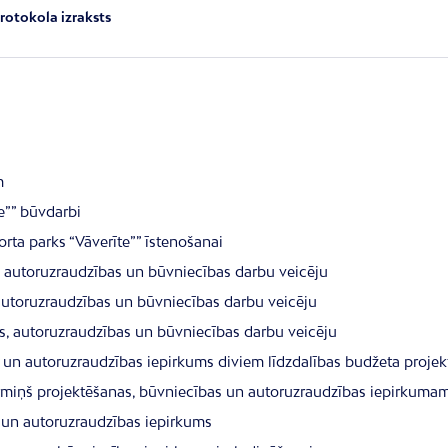
rotokola izraksts
m
e”” būvdarbi
rta parks “Vāverīte”” īstenošanai
s, autoruzraudzības un būvniecības darbu veicēju
 autoruzraudzības un būvniecības darbu veicēju
s, autoruzraudzības un būvniecības darbu veicēju
 un autoruzraudzības iepirkums diviem līdzdalības budžeta proje
rmiņš projektēšanas, būvniecības un autoruzraudzības iepirkuma
s un autoruzraudzības iepirkums