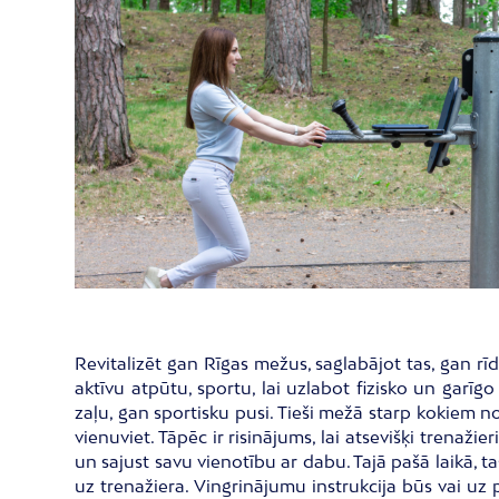
Revitalizēt gan Rīgas mežus, saglabājot tas, gan rīd
aktīvu atpūtu, sportu, lai uzlabot fizisko un garīg
zaļu, gan sportisku pusi. Tieši mežā starp kokiem n
vienuviet. Tāpēc ir risinājums, lai atsevišķi trenaži
un sajust savu vienotību ar dabu. Tajā pašā laikā, 
uz trenažiera. Vingrinājumu instrukcija būs vai uz 