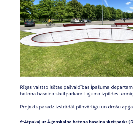
Rīgas valstspilsētas pašvaldības Īpašuma departam
betona baseina skeitparkam. Līguma izpildes termiņš
Projekts paredz izstrādāt pilnvērtīgu un drošu apga
Atpakaļ uz Āgenskalna betona baseina skeitparks