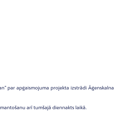
ban” par apgaismojuma projekta izstrādi Āgenskalna
zmantošanu arī tumšajā diennakts laikā.