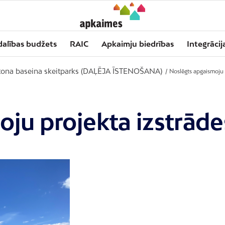
dalības budžets
RAIC
Apkaimju biedrības
Integrācij
tona baseina skeitparks (DAĻĒJA ĪSTENOŠANA)
/
Noslēgts apgaismoju 
ju projekta izstrāde