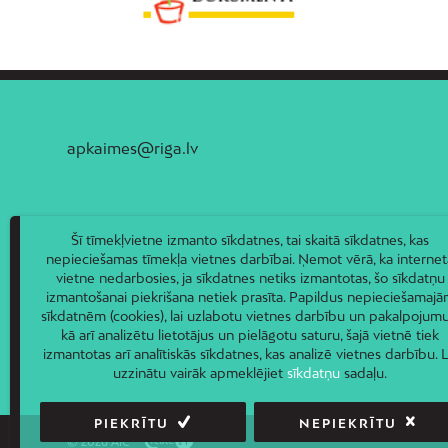
apkaimes@riga.lv
Šī tīmekļvietne izmanto sīkdatnes, tai skaitā sīkdatnes, kas
nepieciešamas tīmekļa vietnes darbībai. Ņemot vērā, ka internet
vietne nedarbosies, ja sīkdatnes netiks izmantotas, šo sīkdatņu
izmantošanai piekrišana netiek prasīta. Papildus nepieciešamaj
sīkdatnēm (cookies), lai uzlabotu vietnes darbību un pakalpojumu
kā arī analizētu lietotājus un pielāgotu saturu, šajā vietnē tiek
izmantotas arī analītiskās sīkdatnes, kas analizē vietnes darbību. L
uzzinātu vairāk apmeklējiet
sīkdatņu
sadaļu.
PIEKRĪTU
NEPIEKRĪTU
© 2026 AIC