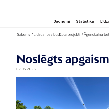
Jaunumi
Statistika
Līdz
Sākums
Līdzdalības budžeta projekti
Āgenskalna be
/
/
Noslēgts apgaismo
02.03.2026