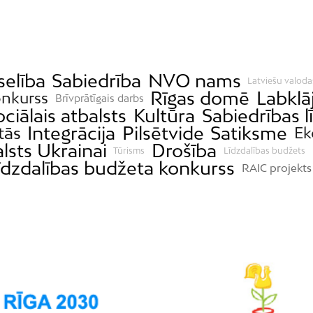
selība
Sabiedrība
NVO nams
Latviešu valoda
Rīgas domē
Labklā
onkurss
Brīvprātīgais darbs
ociālais atbalsts
Kultūra
Sabiedrības l
Integrācija
Pilsētvide
Satiksme
tās
Ek
lsts Ukrainai
Drošība
Tūrisms
Līdzdalības budžets
īdzdalības budžeta konkurss
RAIC projekts