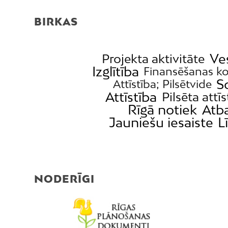
BIRKAS
Ve
Projekta aktivitāte
Izglītība
Finansēšanas k
S
Attīstība; Pilsētvide
Attīstība
Pilsēta attīs
Rīgā notiek
Atba
Jauniešu iesaiste
L
NODERĪGI