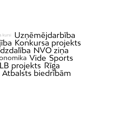
Uzņēmējdarbība
s kursi
jība
Konkursa projekts
īdzdalība
NVO ziņa
Vide
Sports
onomika
LB projekts
Rīga
Atbalsts biedrībām