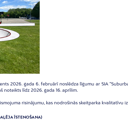
ents 2026. gada 6. februārī noslēdza līgumu ar SIA “Subur
 noteikts līdz 2026. gada 16. aprīlim.
ismojuma risinājumu, kas nodrošinās skeitparka kvalitatīvu i
 (DAĻĒJA ĪSTENOŠANA)