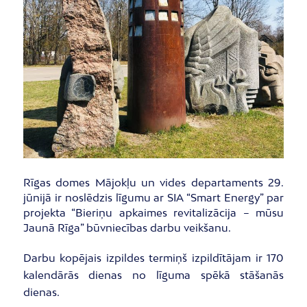
Rīgas domes Mājokļu un vides departaments 29.
jūnijā ir noslēdzis līgumu ar SIA “Smart Energy” par
projekta “Bieriņu apkaimes revitalizācija – mūsu
Jaunā Rīga” būvniecības darbu veikšanu.
Darbu kopējais izpildes termiņš izpildītājam ir 170
kalendārās dienas no līguma spēkā stāšanās
dienas.