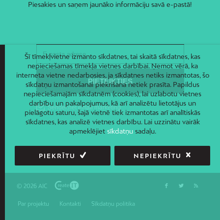
Piesakies un saņem jaunāko informāciju savā e-pastā!
Šī tīmekļvietne izmanto sīkdatnes, tai skaitā sīkdatnes, kas
nepieciešamas tīmekļa vietnes darbībai. Ņemot vērā, ka
interneta vietne nedarbosies, ja sīkdatnes netiks izmantotas, šo
sīkdatņu izmantošanai piekrišana netiek prasīta. Papildus
nepieciešamajām sīkdatnēm (cookies), lai uzlabotu vietnes
darbību un pakalpojumus, kā arī analizētu lietotājus un
pielāgotu saturu, šajā vietnē tiek izmantotas arī analītiskās
sīkdatnes, kas analizē vietnes darbību. Lai uzzinātu vairāk
apmeklējiet
sīkdatņu
sadaļu.
PIEKRĪTU
NEPIEKRĪTU
© 2026 AIC
Par projektu
Kontakti
Sīkdatņu politika