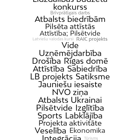
konkurss
Brīvprātīgais darbs
Atbalsts biedrībām
Pilsēta attīstās
Attīstība; Pilsētvide
RAIC projekts
Latviešu valodas kursi
Vide
Uzņēmējdarbība
Drošība
Rīgas domē
Attīstība
Sabiedrība
LB projekts
Satiksme
Jauniešu iesaiste
NVO ziņa
Atbalsts Ukrainai
Pilsētvide
Izglītība
Sports
Labklājība
Projekta aktivitāte
Veselība
Ekonomika
Integrācija
Tūrisms