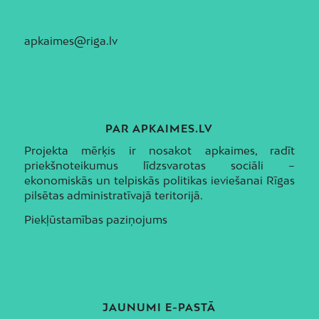
apkaimes@riga.lv
PAR APKAIMES.LV
Projekta mērķis ir nosakot apkaimes, radīt
priekšnoteikumus līdzsvarotas sociāli –
ekonomiskās un telpiskās politikas ieviešanai Rīgas
pilsētas administratīvajā teritorijā.
Piekļūstamības paziņojums
JAUNUMI E-PASTĀ