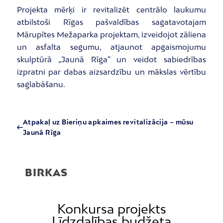
Projekta mērķi ir revitalizēt centrālo laukumu
atbilstoši Rīgas pašvaldības sagatavotajam
Mārupītes Mežaparka projektam, izveidojot zāliena
un asfalta segumu, atjaunot apgaismojumu
skulptūrā „Jaunā Rīga” un veidot sabiedrības
izpratni par dabas aizsardzību un mākslas vērtību
saglabāšanu.
Atpakaļ uz Bieriņu apkaimes revitalizācija – mūsu
Jaunā Rīga
BIRKAS
Konkursa projekts
Līdzdalības budžeta