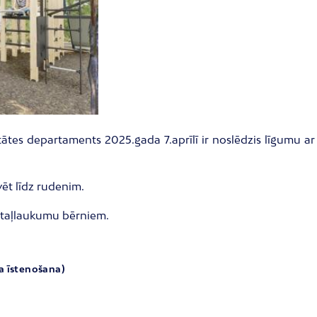
tātes departaments 2025.gada 7.aprīlī ir noslēdzis līgumu a
ēt līdz rudenim.
rotaļlaukumu bērniem.
ja īstenošana)