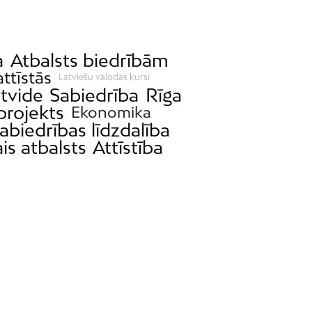
a
Atbalsts biedrībām
attīstās
Latviešu valodas kursi
ētvide
Sabiedrība
Rīga
projekts
Ekonomika
abiedrības līdzdalība
is atbalsts
Attīstība