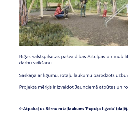
Rīgas valstspilsētas pašvaldības Ārtelpas un mobili
darbu veikšanu.
Saskaņā ar līgumu, rotaļu laukumu paredzēts uzbūv
Projekta mērķis ir izveidot Jaunciemā atpūtas un 
Atpakaļ uz Bērnu rotaļlaukums ‘Pupuķa ligzda’ (daļē