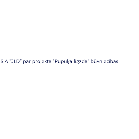
r SIA “JLD” par projekta “Pupuķa ligzda” būvniecības