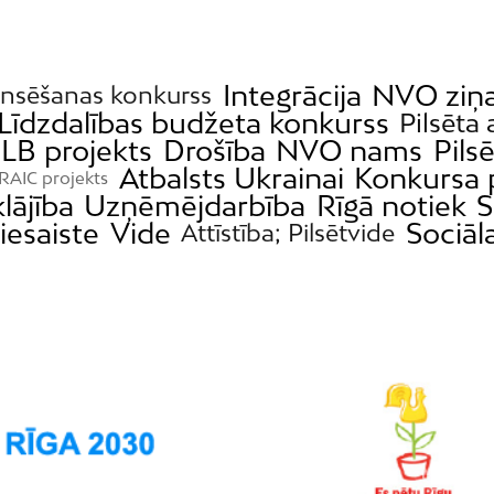
Integrācija
NVO ziņ
ansēšanas konkurss
Līdzdalības budžeta konkurss
Pilsēta 
LB projekts
Drošība
NVO nams
Pils
Atbalsts Ukrainai
Konkursa 
RAIC projekts
lājība
Uzņēmējdarbība
Rīgā notiek
S
iesaiste
Vide
Sociāla
Attīstība; Pilsētvide