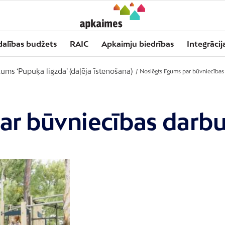
dalības budžets
RAIC
Apkaimju biedrības
Integrācij
ums ‘Pupuķa ligzda’ (daļēja īstenošana)
/
Noslēgts līgums par būvniecības
par būvniecības darb