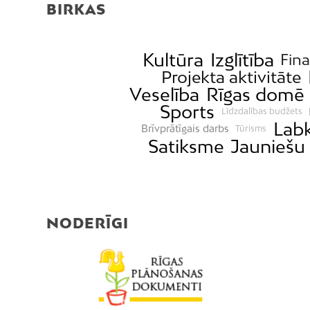
BIRKAS
Kultūra
Izglītība
Fin
Projekta aktivitāte
Veselība
Rīgas domē
Sports
Līdzdalības budžets
Labk
Brīvprātīgais darbs
Tūrisms
Satiksme
Jauniešu 
NODERĪGI