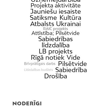
Projekta aktivitāte
Jauniešu iesaiste
Satiksme
Kultūra
Atbalsts Ukrainai
RAIC projekts
Attīstība; Pilsētvide
Sabiedrības
līdzdalība
LB projekts
Rīgā notiek
Vide
Pilsētvide
Brīvprātīgais darbs
Sabiedrība
Līdzdalības budžets
Drošība
NODERĪGI