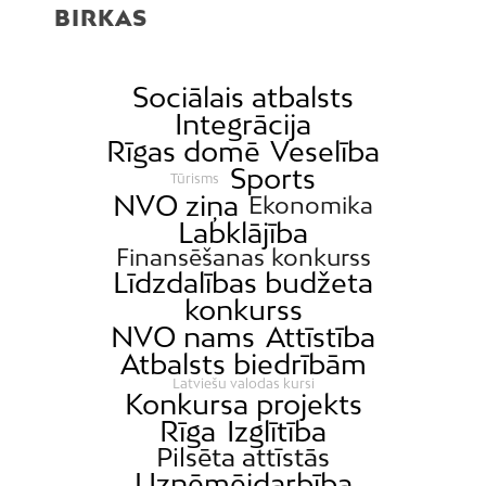
BIRKAS
Sociālais atbalsts
Integrācija
Rīgas domē
Veselība
Sports
Tūrisms
NVO ziņa
Ekonomika
Labklājība
Finansēšanas konkurss
Līdzdalības budžeta
konkurss
NVO nams
Attīstība
Atbalsts biedrībām
Latviešu valodas kursi
Konkursa projekts
Rīga
Izglītība
Pilsēta attīstās
Uzņēmējdarbība