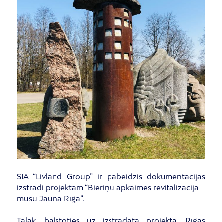
SIA “Livland Group” ir pabeidzis dokumentācijas
izstrādi projektam “Bieriņu apkaimes revitalizācija –
mūsu Jaunā Rīga”.
Tālāk, balstoties uz izstrādātā projekta, Rīgas