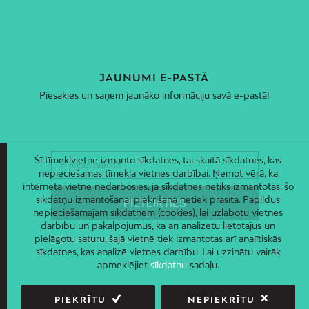
JAUNUMI E-PASTĀ
Piesakies un saņem jaunāko informāciju savā e-pastā!
Šī tīmekļvietne izmanto sīkdatnes, tai skaitā sīkdatnes, kas
nepieciešamas tīmekļa vietnes darbībai. Ņemot vērā, ka
interneta vietne nedarbosies, ja sīkdatnes netiks izmantotas, šo
sīkdatņu izmantošanai piekrišana netiek prasīta. Papildus
nepieciešamajām sīkdatnēm (cookies), lai uzlabotu vietnes
darbību un pakalpojumus, kā arī analizētu lietotājus un
pielāgotu saturu, šajā vietnē tiek izmantotas arī analītiskās
sīkdatnes, kas analizē vietnes darbību. Lai uzzinātu vairāk
apmeklējiet
sīkdatņu
sadaļu.
PIEKRĪTU
NEPIEKRĪTU