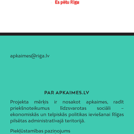
apkaimes@riga.lv
PAR APKAIMES.LV
Projekta mērķis ir nosakot apkaimes, radīt
priekšnoteikumus līdzsvarotas sociāli –
ekonomiskās un telpiskās politikas ieviešanai Rīgas
pilsētas administratīvajā teritorijā.
Piekļūstamības paziņojums