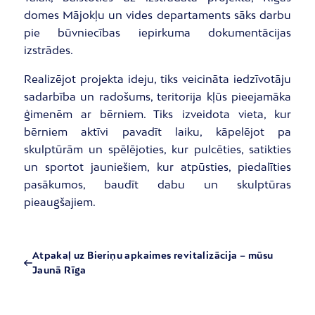
domes Mājokļu un vides departaments sāks darbu
pie būvniecības iepirkuma dokumentācijas
izstrādes.
Realizējot projekta ideju, tiks veicināta iedzīvotāju
sadarbība un radošums, teritorija kļūs pieejamāka
ģimenēm ar bērniem. Tiks izveidota vieta, kur
bērniem aktīvi pavadīt laiku, kāpelējot pa
skulptūrām un spēlējoties, kur pulcēties, satikties
un sportot jauniešiem, kur atpūsties, piedalīties
pasākumos, baudīt dabu un skulptūras
pieaugšajiem.
Atpakaļ uz Bieriņu apkaimes revitalizācija – mūsu
Jaunā Rīga