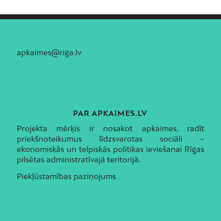
apkaimes@riga.lv
PAR APKAIMES.LV
Projekta mērķis ir nosakot apkaimes, radīt
priekšnoteikumus līdzsvarotas sociāli –
ekonomiskās un telpiskās politikas ieviešanai Rīgas
pilsētas administratīvajā teritorijā.
Piekļūstamības paziņojums