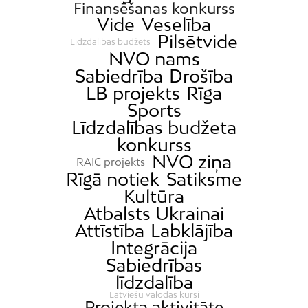
Finansēšanas konkurss
Vide
Veselība
Pilsētvide
Līdzdalības budžets
NVO nams
Sabiedrība
Drošība
LB projekts
Rīga
Sports
Līdzdalības budžeta
konkurss
NVO ziņa
RAIC projekts
Rīgā notiek
Satiksme
Kultūra
Atbalsts Ukrainai
Attīstība
Labklājība
Integrācija
Sabiedrības
līdzdalība
Latviešu valodas kursi
Projekta aktivitāte