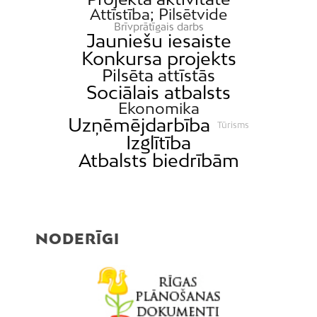
Attīstība; Pilsētvide
Brīvprātīgais darbs
Jauniešu iesaiste
Konkursa projekts
Pilsēta attīstās
Sociālais atbalsts
Ekonomika
Uzņēmējdarbība
Tūrisms
Izglītība
Atbalsts biedrībām
NODERĪGI