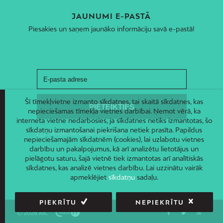
JAUNUMI E-PASTĀ
Piesakies un saņem jaunāko informāciju savā e-pastā!
Šī tīmekļvietne izmanto sīkdatnes, tai skaitā sīkdatnes, kas
nepieciešamas tīmekļa vietnes darbībai. Ņemot vērā, ka
interneta vietne nedarbosies, ja sīkdatnes netiks izmantotas, šo
sīkdatņu izmantošanai piekrišana netiek prasīta. Papildus
nepieciešamajām sīkdatnēm (cookies), lai uzlabotu vietnes
darbību un pakalpojumus, kā arī analizētu lietotājus un
pielāgotu saturu, šajā vietnē tiek izmantotas arī analītiskās
sīkdatnes, kas analizē vietnes darbību. Lai uzzinātu vairāk
apmeklējiet
sīkdatņu
sadaļu.
PIEKRĪTU
NEPIEKRĪTU
© 2026 AIC