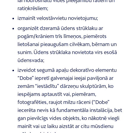
lai nodrošinātu vides pieejamību ratiem un
ratiņkrēsliem;
izmainīt velostāvvietu novietojumu;
organizēt dzeramā ūdens strūklaku ar
pogām/krāniem trīs līmeņos, piemērots
lietošanai pieaugušam cilvēkam, bērnam un
sunim. Ūdens strūklaka novietota virs esošā
ūdensvada;
izveidot segumā apaļu dekoratīvo elementu
“Dobe” iepretī galvenajai ieejai paviljonā ar
zemām “iestādītu” dārzeņu skulptūrām, ko
iespējams aptaustīt vai, piemēram,
fotografēties, raujot milzu rāceni (“Dobe”
iecerēta nevis kā fundamentāla instalācija, bet
gan pievilcīgs vides objekts, ko nākotnē viegli
mainīt vai uz laiku aizstāt ar citu mūsdienu