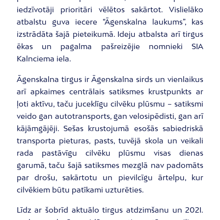
iedzīvotāji prioritāri vēlētos sakārtot. Vislielāko
atbalstu guva iecere “Āgenskalna laukums”, kas
izstrādāta šajā pieteikumā. Ideju atbalsta arī tirgus
ēkas un pagalma pašreizējie nomnieki SIA
Kalnciema iela.
Āgenskalna tirgus ir Āgenskalna sirds un vienlaikus
arī apkaimes centrālais satiksmes krustpunkts ar
ļoti aktīvu, taču juceklīgu cilvēku plūsmu – satiksmi
veido gan autotransports, gan velosipēdisti, gan arī
kājāmgājēji. Sešas krustojumā esošās sabiedriskā
transporta pieturas, pasts, tuvējā skola un veikali
rada pastāvīgu cilvēku plūsmu visas dienas
garumā, taču šajā satiksmes mezglā nav padomāts
par drošu, sakārtotu un pievilcīgu ārtelpu, kur
cilvēkiem būtu patīkami uzturēties.
Līdz ar šobrīd aktuālo tirgus atdzimšanu un 202I.