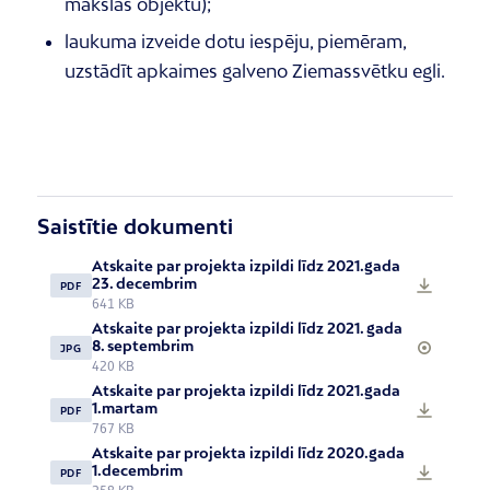
mākslas objektu);
laukuma izveide dotu iespēju, piemēram,
uzstādīt apkaimes galveno Ziemassvētku egli.
Saistītie dokumenti
Atskaite par projekta izpildi līdz 2021.gada
23. decembrim
PDF
641 KB
Atskaite par projekta izpildi līdz 2021. gada
8. septembrim
JPG
420 KB
Atskaite par projekta izpildi līdz 2021.gada
1.martam
PDF
767 KB
Atskaite par projekta izpildi līdz 2020.gada
1.decembrim
PDF