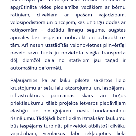
apgrūtināta vides pieejamība vecākiem ar bērnu
ratiņiem, cilvēkiem ar īpašām vajadzībām,
velosipēdistiem un pircējiem, kas uz tirgu dodas ar
ratiņsomām – dažādu līmeņu segums, augstas
apmales bez iespējām nobraukt un uzbraukt uz
tām. Arī nesen uzstādītās velonovietnes pilnvērtīgi
neveic savu funkciju novietotā vieglā transporta
dēļ, diemžēl daļa no statīviem jau tagad ir
automašīnu deformēti.
Paļaujamies, ka ar laiku pilsēta sakārtos lielo
krustojumu ar sešu ielu atzarojumu, un, iespējams,
infrastruktūras pārmaiņas skars arī tirgus
priekšlaukumu, tālab projekta ietvaros piedāvājam
elastīgu un pielāgojamu, nevis fundamentālu
risinājumu. Tādējādi bez liekām izmaksām laukumu
būs iespējams turpināt pilnveidot atbilstoši cilvēku
vajadzībām, vienlaikus labi iekļaujoties lielā