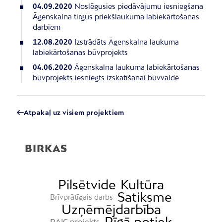
04.09.2020
Noslēgusies piedāvājumu iesniegšana
Āgenskalna tirgus priekšlaukuma labiekārtošanas
darbiem
12.08.2020
Izstrādāts Āgenskalna laukuma
labiekārtošanas būvprojekts
04.06.2020
Āgenskalna laukuma labiekārtošanas
būvprojekts iesniegts izskatīšanai būvvaldē
Atpakaļ uz visiem projektiem
BIRKAS
Pilsētvide
Kultūra
Satiksme
Brīvprātīgais darbs
Uzņēmējdarbība
Rīgā notiek
RAIC projekts