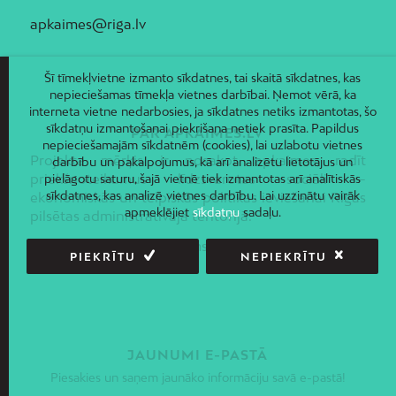
apkaimes@riga.lv
Šī tīmekļvietne izmanto sīkdatnes, tai skaitā sīkdatnes, kas
nepieciešamas tīmekļa vietnes darbībai. Ņemot vērā, ka
interneta vietne nedarbosies, ja sīkdatnes netiks izmantotas, šo
sīkdatņu izmantošanai piekrišana netiek prasīta. Papildus
PAR APKAIMES.LV
nepieciešamajām sīkdatnēm (cookies), lai uzlabotu vietnes
Projekta mērķis ir nosakot apkaimes, radīt
darbību un pakalpojumus, kā arī analizētu lietotājus un
priekšnoteikumus līdzsvarotas sociāli –
pielāgotu saturu, šajā vietnē tiek izmantotas arī analītiskās
sīkdatnes, kas analizē vietnes darbību. Lai uzzinātu vairāk
ekonomiskās un telpiskās politikas ieviešanai Rīgas
apmeklējiet
sīkdatņu
sadaļu.
pilsētas administratīvajā teritorijā.
Piekļūstamības paziņojums
PIEKRĪTU
NEPIEKRĪTU
JAUNUMI E-PASTĀ
Piesakies un saņem jaunāko informāciju savā e-pastā!