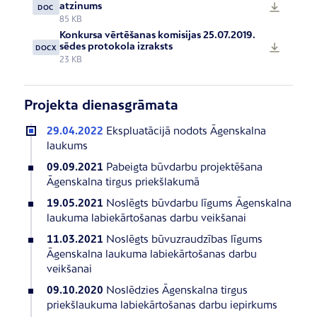
atzinums
DOC
85 KB
Konkursa vērtēšanas komisijas 25.07.2019.
sēdes protokola izraksts
DOCX
23 KB
Projekta dienasgrāmata
29.04.2022
Ekspluatācijā nodots Āgenskalna
laukums
09.09.2021
Pabeigta būvdarbu projektēšana
Āgenskalna tirgus priekšlakumā
19.05.2021
Noslēgts būvdarbu līgums Āgenskalna
laukuma labiekārtošanas darbu veikšanai
11.03.2021
Noslēgts būvuzraudzības līgums
Āgenskalna laukuma labiekārtošanas darbu
veikšanai
09.10.2020
Noslēdzies Āgenskalna tirgus
priekšlaukuma labiekārtošanas darbu iepirkums