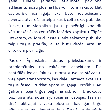
gada rudenī gaidāmo atjaunotā paviljona
atklāšanu, ļaužu plūsma kļūs vēl intensīvāka, turklāt
sabiedriski nozīmīgajai ēkai būtu nepieciešama
atvērta aptverošā ārtelpa, kas izceltu ēkas publisko
funkciju un vienlaikus ļautu pilnvērtīgi izbaudīt
vēsturiskās ēkas centrālās fasādes kopskatu. Tāpēc
uzskatām, ka šobrīd ir īstais laiks sakārtot publisko
telpu tirgus priekšā, lai tā būtu droša, ērta un
cilvēkiem pievilcīga.
Pašreiz Āgenskalna tirgus priekšlaukums ir
problemātisks no vairākiem aspektiem. Pie
centrālās ieejas faktiski ir brauktuve ar stāvvietu
vieglajam transportam, kas daļēji aizsedz skatu uz
tirgus fasādi, turklāt apdraud gājēju drošību. Arī
galvenā ieeja tirgus pagalmā šobrīd ir brauktuve
bez īpaši atzīmētas šķērsošanas iespējas. Tas nav
droši aktīvajai cilvēku plūsmai, kas gar tirgu
pārvietojas pa Nometņu ielu. Turklāt laukumā ir