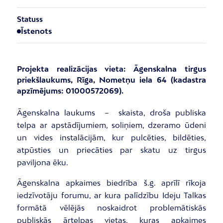
Statuss
Īstenots
Projekta realizācijas vieta: Āgenskalna tirgus
priekšlaukums, Rīga, Nometņu iela 64 (kadastra
apzīmējums: 01000572069).
Āgenskalna laukums – skaista, droša publiska
telpa ar apstādījumiem, soliņiem, dzeramo ūdeni
un vides instalācijām, kur pulcēties, bildēties,
atpūsties un priecāties par skatu uz tirgus
paviljona ēku.
Āgenskalna apkaimes biedrība š.g. aprīlī rīkoja
iedzīvotāju forumu, ar kura palīdzību Ideju Talkas
formātā vēlējās noskaidrot problemātiskās
publiskās ārtelpas vietas, kuras apkaimes