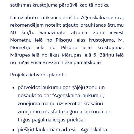
satiksmes krustojuma pārbūvē, kad tā notiks.
Lai uzlabotu satiksmes drošību Āgenskalna centrā,
rekomendējam noteikt atļauto braukšanas ātrumu
30 km/h. Samazināta ātruma zonu ieviest
Nometņu ielā no Pilsoņu ielas krustojuma, M.
Nometņu ielā no Pilsoņu ielas krustojuma,
Mārupes ielā no ēkas Mārupes ielā 6, Bāriņu ielā
no Rīgas Friča Brīvzemnieka pamatskolas.
Projekta ietvaros plānots:
pārveidot laukumu par gājēju zonu un
nosaukt to par “Āgenskalna laukumu”,
zonējuma maiņu uzsverot ar krāsainu
zīmējumu uz asfalta seguma laukumā un
tirgus pagalma ieejas priekšā;
piešķirt laukumam adresi – Āgenskalna