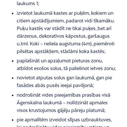
laukums 1;
izvietot laukumā kastes ar puķēm, kokiem un
citiem apstādījumiem, padarot vidi tīkamāku.
Puķu kastēs var stādīt ne tikai puķes, bet arī
dārzeņus, dekoratīvos kāpostus, garšaugus
u.tml. Koki – neliela augstuma (4m), piemēroti
pilsētas apstākļiem, stādāmi koka kastēs;
paplašināt un apzaļumot pieturas zonu,
atbīdot esošos solus, tā palielinot ietves zonu;
novietot atputas solus gan laukumā, gan pie
fasādes abās pusēs ieejai paviljonā;
nodrošināt vides pieejamības prasības visā
Āgenskalna laukumā – nolīdzināt apmales
visos krustojumos gājēju pāreju platumā;
pie apmalītēm izveidot slīpas uzbrauktuves,