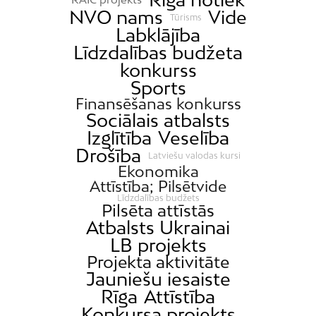
NVO nams
Vide
Tūrisms
Labklājība
Līdzdalības budžeta
konkurss
Sports
Finansēšanas konkurss
Sociālais atbalsts
Izglītība
Veselība
Drošība
Latviešu valodas kursi
Ekonomika
Attīstība; Pilsētvide
Līdzdalības budžets
Pilsēta attīstās
Atbalsts Ukrainai
LB projekts
Projekta aktivitāte
Jauniešu iesaiste
Rīga
Attīstība
Konkursa projekts