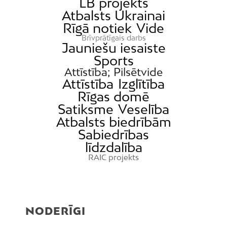
LB projekts
Atbalsts Ukrainai
Rīgā notiek
Vide
Brīvprātīgais darbs
Jauniešu iesaiste
Sports
Attīstība; Pilsētvide
Attīstība
Izglītība
Rīgas domē
Satiksme
Veselība
Atbalsts biedrībām
Sabiedrības
līdzdalība
RAIC projekts
NODERĪGI