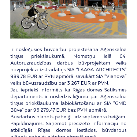
Ir noslēgusies būvdarbu projektēšana Āgenskalna
tirgus priekšlaukumā, Nometņu ielā 64.
Autoruzraudzības darbus būvprojektam veiks
būvprojekta izstrādātājs SIA “LAAGA ARCHITECTS”
989,78 EUR ar PVN apmērā, savukārt SIA “Vianova”
veiks būvuzraudzību par 3 267 EUR ar PVN.
Jau iepriekš informēts, ka Rīgas domes Satiksmes
departaments ir noslēdzis līgumu par Āgenskalna
tirgus priekšlaukuma labiekārtošanu ar SIA “GMD
Būve” par 96 279,47 EUR bez PVN apmērā.
Būvdarbus plānots pabeigt līdz septembra beigām.
Papildinājums: Saņemot precizēto informāciju no
atbildīgās Rīgas domes iestādes, būvdarbus
plānots pabeigt oktobra pirmajā pusē.