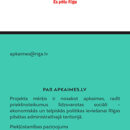
apkaimes@riga.lv
PAR APKAIMES.LV
Projekta mērķis ir nosakot apkaimes, radīt
priekšnoteikumus līdzsvarotas sociāli –
ekonomiskās un telpiskās politikas ieviešanai Rīgas
pilsētas administratīvajā teritorijā.
Piekļūstamības paziņojums