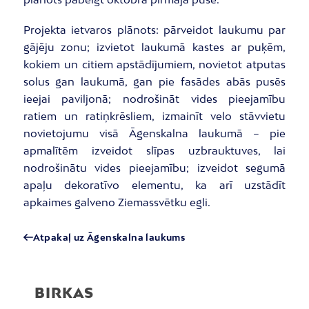
Projekta ietvaros plānots: pārveidot laukumu par
gājēju zonu; izvietot laukumā kastes ar puķēm,
kokiem un citiem apstādījumiem, novietot atputas
solus gan laukumā, gan pie fasādes abās pusēs
ieejai paviljonā; nodrošināt vides pieejamību
ratiem un ratiņkrēsliem, izmainīt velo stāvvietu
novietojumu visā Āgenskalna laukumā – pie
apmalītēm izveidot slīpas uzbrauktuves, lai
nodrošinātu vides pieejamību; izveidot segumā
apaļu dekoratīvo elementu, ka arī uzstādīt
apkaimes galveno Ziemassvētku egli.
Atpakaļ uz Āgenskalna laukums
BIRKAS