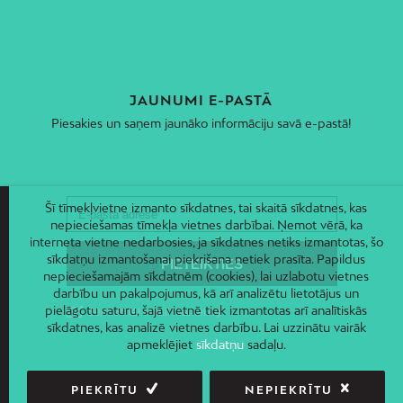
JAUNUMI E-PASTĀ
Piesakies un saņem jaunāko informāciju savā e-pastā!
Šī tīmekļvietne izmanto sīkdatnes, tai skaitā sīkdatnes, kas
nepieciešamas tīmekļa vietnes darbībai. Ņemot vērā, ka
interneta vietne nedarbosies, ja sīkdatnes netiks izmantotas, šo
sīkdatņu izmantošanai piekrišana netiek prasīta. Papildus
nepieciešamajām sīkdatnēm (cookies), lai uzlabotu vietnes
darbību un pakalpojumus, kā arī analizētu lietotājus un
pielāgotu saturu, šajā vietnē tiek izmantotas arī analītiskās
sīkdatnes, kas analizē vietnes darbību. Lai uzzinātu vairāk
apmeklējiet
sīkdatņu
sadaļu.
PIEKRĪTU
NEPIEKRĪTU