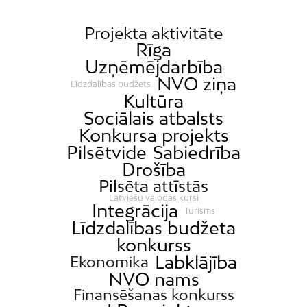
Projekta aktivitāte
Rīga
Uzņēmējdarbība
NVO ziņa
Līdzdalības budžets
Kultūra
Sociālais atbalsts
Konkursa projekts
Pilsētvide
Sabiedrība
Drošība
Pilsēta attīstās
Latviešu valodas kursi
Integrācija
Tūrisms
Līdzdalības budžeta
konkurss
Labklājība
Ekonomika
NVO nams
Finansēšanas konkurss