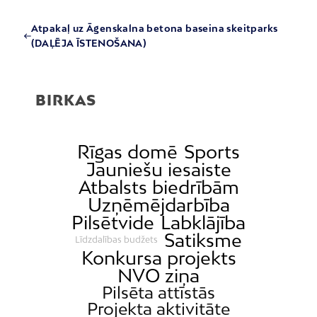
Atpakaļ uz Āgenskalna betona baseina skeitparks
(DAĻĒJA ĪSTENOŠANA)
BIRKAS
Rīgas domē
Sports
Jauniešu iesaiste
Atbalsts biedrībām
Uzņēmējdarbība
Pilsētvide
Labklājība
Satiksme
Līdzdalības budžets
Konkursa projekts
NVO ziņa
Pilsēta attīstās
Projekta aktivitāte