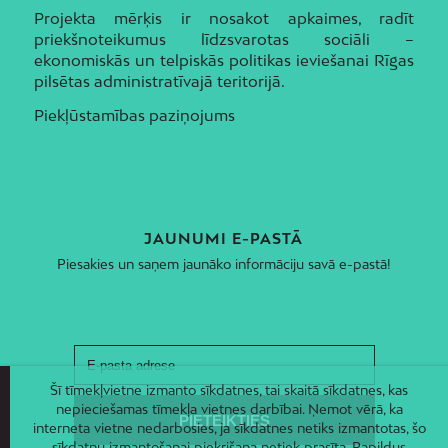
Projekta mērķis ir nosakot apkaimes, radīt
priekšnoteikumus līdzsvarotas sociāli –
ekonomiskās un telpiskās politikas ieviešanai Rīgas
pilsētas administratīvajā teritorijā.
Piekļūstamības paziņojums
JAUNUMI E-PASTĀ
Piesakies un saņem jaunāko informāciju savā e-pastā!
Šī tīmekļvietne izmanto sīkdatnes, tai skaitā sīkdatnes, kas
nepieciešamas tīmekļa vietnes darbībai. Ņemot vērā, ka
interneta vietne nedarbosies, ja sīkdatnes netiks izmantotas, šo
sīkdatņu izmantošanai piekrišana netiek prasīta. Papildus