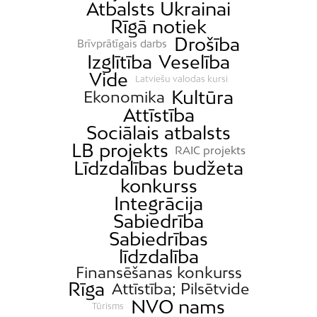
Atbalsts Ukrainai
Rīgā notiek
Drošība
Brīvprātīgais darbs
Izglītība
Veselība
Vide
Latviešu valodas kursi
Kultūra
Ekonomika
Attīstība
Sociālais atbalsts
LB projekts
RAIC projekts
Līdzdalības budžeta
konkurss
Integrācija
Sabiedrība
Sabiedrības
līdzdalība
Finansēšanas konkurss
Rīga
Attīstība; Pilsētvide
NVO nams
Tūrisms