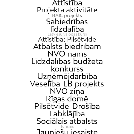
Attīstība
Projekta aktivitāte
RAIC projekts
Sabiedrības
līdzdalība
Latviešu valodas kursi
Attīstība; Pilsētvide
Atbalsts biedrībām
NVO nams
Līdzdalības budžeta
konkurss
Uzņēmējdarbība
Veselība
LB projekts
NVO ziņa
Rīgas domē
Pilsētvide
Drošība
Labklājība
Sociālais atbalsts
Tūrisms
Jauniešu iesaiste