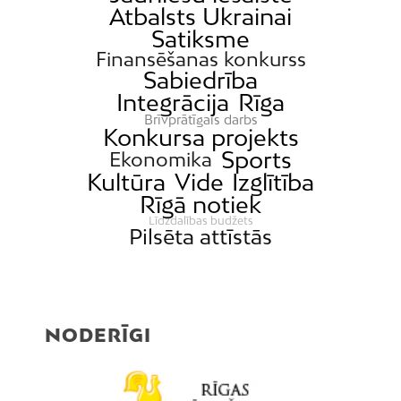
Atbalsts Ukrainai
Satiksme
Finansēšanas konkurss
Sabiedrība
Integrācija
Rīga
Brīvprātīgais darbs
Konkursa projekts
Sports
Ekonomika
Kultūra
Vide
Izglītība
Rīgā notiek
Līdzdalības budžets
Pilsēta attīstās
NODERĪGI