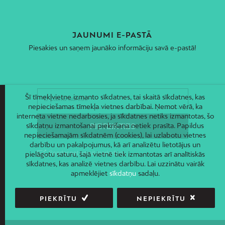
JAUNUMI E-PASTĀ
Piesakies un saņem jaunāko informāciju savā e-pastā!
Šī tīmekļvietne izmanto sīkdatnes, tai skaitā sīkdatnes, kas
nepieciešamas tīmekļa vietnes darbībai. Ņemot vērā, ka
interneta vietne nedarbosies, ja sīkdatnes netiks izmantotas, šo
sīkdatņu izmantošanai piekrišana netiek prasīta. Papildus
nepieciešamajām sīkdatnēm (cookies), lai uzlabotu vietnes
darbību un pakalpojumus, kā arī analizētu lietotājus un
pielāgotu saturu, šajā vietnē tiek izmantotas arī analītiskās
sīkdatnes, kas analizē vietnes darbību. Lai uzzinātu vairāk
apmeklējiet
sīkdatņu
sadaļu.
PIEKRĪTU
NEPIEKRĪTU