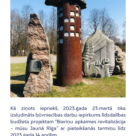
Kā ziņots iepriekš, 2023.gada 23.martā tika
izsludināts būvniecības darbu iepirkums līdzdalības
budžeta projektam “Bieriņu apkaimes revitalizācija
– mūsu Jaunā Rīga” ar pieteikšanās termiņu līdz
2023.gada 14.aprīlim.