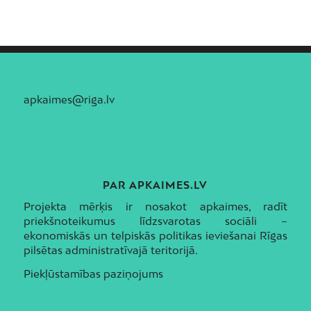
apkaimes@riga.lv
PAR APKAIMES.LV
Projekta mērķis ir nosakot apkaimes, radīt
priekšnoteikumus līdzsvarotas sociāli –
ekonomiskās un telpiskās politikas ieviešanai Rīgas
pilsētas administratīvajā teritorijā.
Piekļūstamības paziņojums