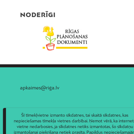
NODERĪGI
apkaimes@riga.lv
Šī tīmekļvietne izmanto sīkdatnes, tai skaitā sīkdatnes, kas
nepieciešamas tīmekļa vietnes darbībai. Ņemot vērā, ka internet
vietne nedarbosies, ja sīkdatnes netiks izmantotas, šo sīkdatņu
izmantošanai piekrišana netiek prasīta. Papildus nepieciešamaj