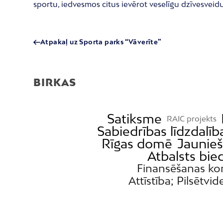
sportu, iedvesmos citus ievērot veselīgu dzīvesveidu
Atpakaļ uz Sporta parks “Vāverīte”
BIRKAS
Satiksme
RAIC projekts
Sabiedrības līdzdalīb
Rīgas domē
Jaunieš
Atbalsts bie
Finansēšanas ko
Attīstība; Pilsētvid