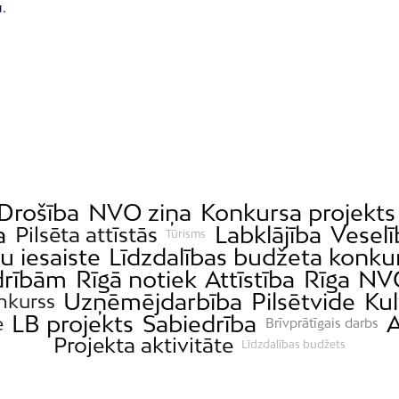
.
Drošība
NVO ziņa
Konkursa projekts
a
Labklājība
Veselī
Pilsēta attīstās
Tūrisms
u iesaiste
Līdzdalības budžeta konku
drībām
Rīgā notiek
Attīstība
Rīga
NV
Uzņēmējdarbība
Pilsētvide
Kul
nkurss
LB projekts
Sabiedrība
A
e
Brīvprātīgais darbs
Projekta aktivitāte
Līdzdalības budžets