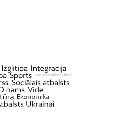
Izglītība
Integrācija
ba
Sports
Latviešu valodas kursi
rss
Sociālais atbalsts
O nams
Vide
tūra
Ekonomika
tbalsts Ukrainai