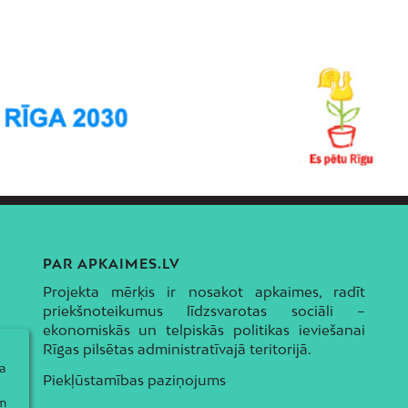
PAR APKAIMES.LV
Projekta mērķis ir nosakot apkaimes, radīt
priekšnoteikumus līdzsvarotas sociāli –
ekonomiskās un telpiskās politikas ieviešanai
Rīgas pilsētas administratīvajā teritorijā.
a
Piekļūstamības paziņojums
ām