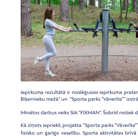
Iepirkuma rezultātā ir noslēgusies iepirkuma prete
Biķernieku mežā” un “Sporta parks “Vāverīte”” izst
Minētos darbus veiks SIA “FIXMAN”. Šobrīd notiek d
Kā ziņots iepriekš, projekta “Sporta parks “Vāverīte”
fizisko un garīgo veselību. Sporta aktivitātes brīv