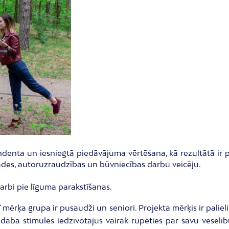
ndenta un iesniegtā piedāvājuma vērtēšana, kā rezultātā ir
rādes, autoruzraudzības un būvniecības darbu veicēju.
arbi pie līguma parakstīšanas.
” mērķa grupa ir pusaudži un seniori. Projekta mērķis ir palieli
ā dabā stimulēs iedzīvotājus vairāk rūpēties par savu vesel