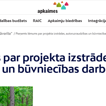
dalības budžets
RAIC
Apkaimju biedrības
Integrācij
āverīte”
/
Pieņemts lēmums par projekta izstrādes, autoruzraudzības un būvniecība
ar projekta izstrāde
 un būvniecības darb