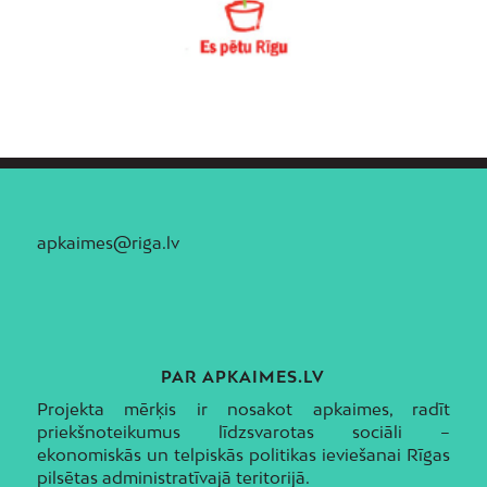
apkaimes@riga.lv
PAR APKAIMES.LV
Projekta mērķis ir nosakot apkaimes, radīt
priekšnoteikumus līdzsvarotas sociāli –
ekonomiskās un telpiskās politikas ieviešanai Rīgas
pilsētas administratīvajā teritorijā.