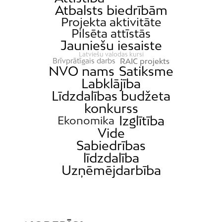
Atbalsts biedrībām
Projekta aktivitāte
Pilsēta attīstās
Jauniešu iesaiste
Latviešu valodas kursi
RAIC projekts
Brīvprātīgais darbs
NVO nams
Satiksme
Labklājība
Līdzdalības budžeta
konkurss
Izglītība
Ekonomika
Vide
Sabiedrības
līdzdalība
Uzņēmējdarbība