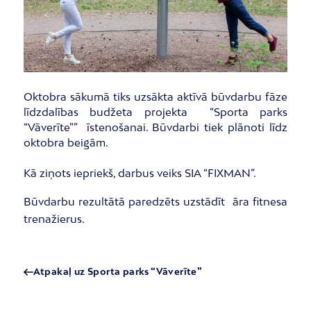
Oktobra sākumā tiks uzsākta aktīvā būvdarbu fāze
līdzdalības budžeta projekta “Sporta parks
“Vāverīte”” īstenošanai. Būvdarbi tiek plānoti līdz
oktobra beigām.
Kā ziņots iepriekš, darbus veiks SIA “FIXMAN”.
Būvdarbu rezultātā paredzēts uzstādīt āra fitnesa
trenažierus.
Atpakaļ uz Sporta parks “Vāverīte”