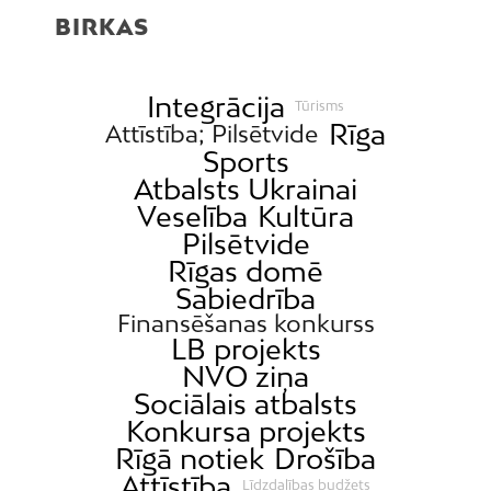
BIRKAS
Integrācija
Tūrisms
Rīga
Attīstība; Pilsētvide
Sports
Atbalsts Ukrainai
Veselība
Kultūra
Pilsētvide
Rīgas domē
Sabiedrība
Finansēšanas konkurss
LB projekts
NVO ziņa
Sociālais atbalsts
Konkursa projekts
Rīgā notiek
Drošība
Attīstība
Līdzdalības budžets