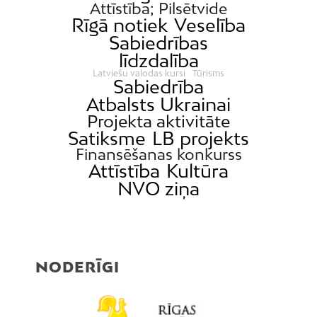
Attīstība; Pilsētvide
Rīgā notiek
Veselība
Sabiedrības
līdzdalība
Latviešu valodas kursi
Tūrisms
Sabiedrība
Atbalsts Ukrainai
Projekta aktivitāte
Satiksme
LB projekts
Finansēšanas konkurss
Attīstība
Kultūra
NVO ziņa
NODERĪGI