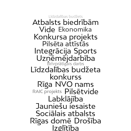
Līdzdalības budžets
Atbalsts biedrībām
Vide
Ekonomika
Konkursa projekts
Pilsēta attīstās
Integrācija
Sports
Uzņēmējdarbība
Brīvprātīgais darbs
Līdzdalības budžeta
konkurss
Rīga
NVO nams
Pilsētvide
RAIC projekts
Labklājība
Jauniešu iesaiste
Sociālais atbalsts
Rīgas domē
Drošība
Izglītība