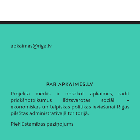
apkaimes@riga.lv
PAR APKAIMES.LV
Projekta mērķis ir nosakot apkaimes, radīt
priekšnoteikumus līdzsvarotas sociāli –
ekonomiskās un telpiskās politikas ieviešanai Rīgas
pilsētas administratīvajā teritorijā.
Piekļūstamības paziņojums