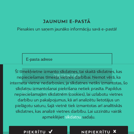
JAUNUMI E-PASTĀ
Piesakies un saņem jaunāko informāciju savā e-pastā!
Šī tīmekļvietne izmanto sīkdatnes, tai skaitā sīkdatnes, kas
nepieciešamas tīmekļa vietnes darbībai. Ņemot vērā, ka
interneta vietne nedarbosies, ja sīkdatnes netiks izmantotas, šo
sīkdatņu izmantošanai piekrišana netiek prasīta. Papildus
nepieciešamajām sīkdatnēm (cookies), lai uzlabotu vietnes
darbību un pakalpojumus, kā arī analizētu lietotājus un
pielāgotu saturu, šajā vietnē tiek izmantotas arī analītiskās
sīkdatnes, kas analizē vietnes darbību. Lai uzzinātu vairāk
apmeklējiet
sīkdatņu
sadaļu.
PIEKRĪTU
NEPIEKRĪTU