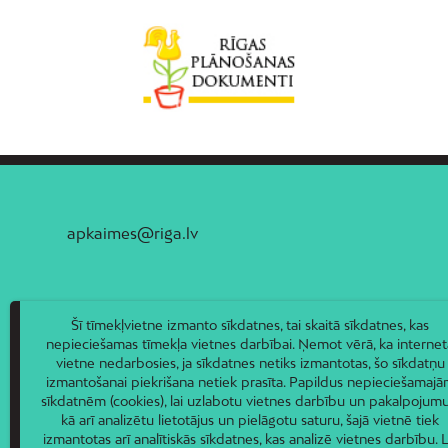
apkaimes@riga.lv
Šī tīmekļvietne izmanto sīkdatnes, tai skaitā sīkdatnes, kas
nepieciešamas tīmekļa vietnes darbībai. Ņemot vērā, ka internet
vietne nedarbosies, ja sīkdatnes netiks izmantotas, šo sīkdatņu
izmantošanai piekrišana netiek prasīta. Papildus nepieciešamaj
sīkdatnēm (cookies), lai uzlabotu vietnes darbību un pakalpojumu
kā arī analizētu lietotājus un pielāgotu saturu, šajā vietnē tiek
izmantotas arī analītiskās sīkdatnes, kas analizē vietnes darbību. L