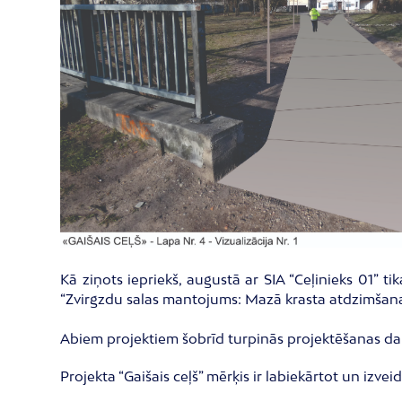
Kā ziņots iepriekš, augustā ar SIA “Ceļinieks 01” t
“Zvirgzdu salas mantojums: Mazā krasta atdzimšana”. 
Abiem projektiem šobrīd turpinās projektēšanas da
Projekta “Gaišais ceļš” mērķis ir labiekārtot un izv