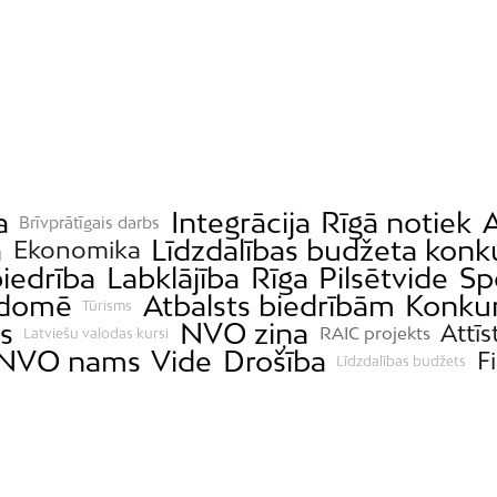
a
Integrācija
Rīgā notiek
A
Brīvprātīgais darbs
a
Līdzdalības budžeta konk
Ekonomika
iedrība
Labklājība
Rīga
Pilsētvide
Sp
 domē
Atbalsts biedrībām
Konkur
Tūrisms
s
NVO ziņa
Attīs
RAIC projekts
Latviešu valodas kursi
NVO nams
Vide
Drošība
F
Līdzdalības budžets