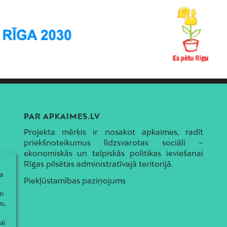
PAR APKAIMES.LV
Projekta mērķis ir nosakot apkaimes, radīt
priekšnoteikumus līdzsvarotas sociāli –
ekonomiskās un telpiskās politikas ieviešanai
Rīgas pilsētas administratīvajā teritorijā.
a
Piekļūstamības paziņojums
ām
s,
ai