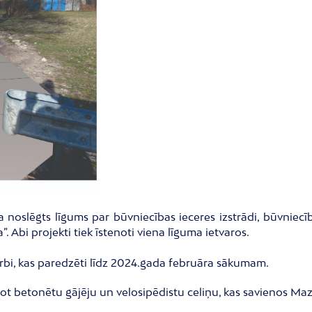
ika noslēgts līgums par būvniecības ieceres izstrādi, būvnie
Abi projekti tiek īstenoti viena līguma ietvaros.
rbi, kas paredzēti līdz 2024.gada februāra sākumam.
eidot betonētu gājēju un velosipēdistu celiņu, kas savienos Ma