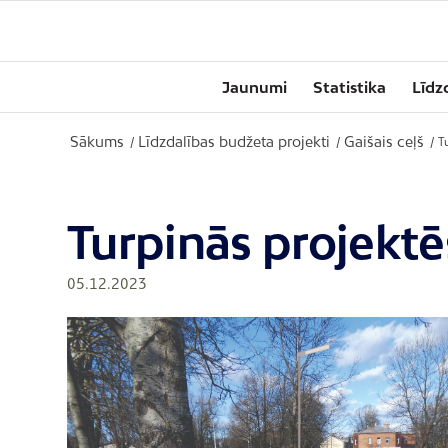
Jaunumi
Statistika
Līdz
Sākums
Līdzdalības budžeta projekti
Gaišais ceļš
/
/
/
T
Turpinās projektē
05.12.2023