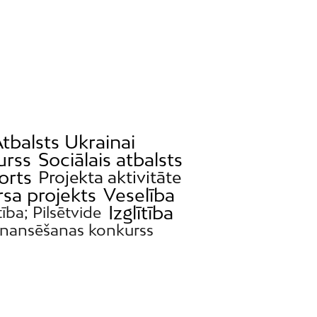
tbalsts Ukrainai
urss
Sociālais atbalsts
orts
Projekta aktivitāte
sa projekts
Veselība
Izglītība
tība; Pilsētvide
inansēšanas konkurss