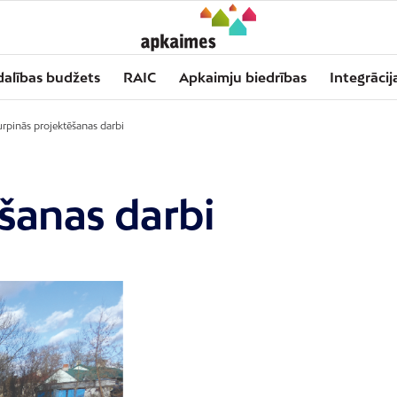
dalības budžets
RAIC
Apkaimju biedrības
Integrācij
urpinās projektēšanas darbi
šanas darbi