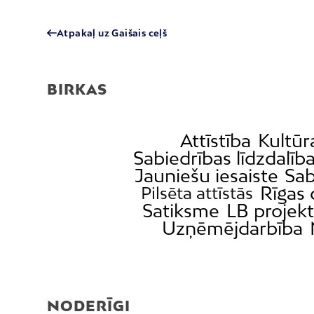
Atpakaļ uz Gaišais ceļš
BIRKAS
Attīstība
Kultūr
Sabiedrības līdzdalīb
Jauniešu iesaiste
Sab
Rīgas
Pilsēta attīstās
Satiksme
LB projekt
Uzņēmējdarbība
NODERĪGI