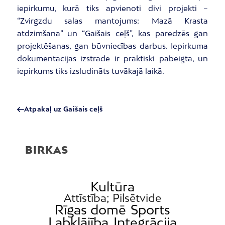
iepirkumu, kurā tiks apvienoti divi projekti –
“Zvirgzdu salas mantojums: Mazā Krasta
atdzimšana” un “Gaišais ceļš”, kas paredzēs gan
projektēšanas, gan būvniecības darbus. Iepirkuma
dokumentācijas izstrāde ir praktiski pabeigta, un
iepirkums tiks izsludināts tuvākajā laikā.
Atpakaļ uz Gaišais ceļš
BIRKAS
Kultūra
Attīstība; Pilsētvide
Rīgas domē
Sports
Labklājība
Integrācija