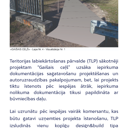
Teritorijas labiekārtošanas pārvalde (TLP) sākotnēji
projektam “Gaišais ceļš” uzsāka iepirkuma
dokumentācijas sagatavošanu projektēšanas un
autoruzraudzības pakalpojumam, bet, lai projekts
tiktu īstenots pēc iespējas ātrāk, iepirkuma
nolikuma dokumentācija tikusi papildināta ar
būvniecības daļu.
Lai uzrunātu pēc iespējas vairāk komersantu, kas
būtu gatavi uzņemties projekta īstenošanu, TLP
izsludinās vienu kopīgu design&build tipa