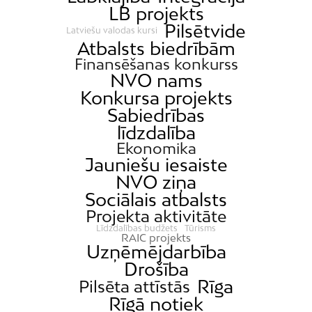
LB projekts
Pilsētvide
Latviešu valodas kursi
Atbalsts biedrībām
Finansēšanas konkurss
NVO nams
Konkursa projekts
Sabiedrības
līdzdalība
Ekonomika
Jauniešu iesaiste
NVO ziņa
Sociālais atbalsts
Projekta aktivitāte
Līdzdalības budžets
Tūrisms
RAIC projekts
Uzņēmējdarbība
Drošība
Rīga
Pilsēta attīstās
Rīgā notiek