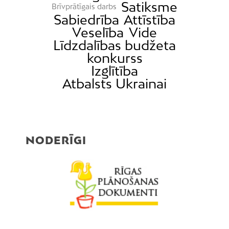
Satiksme
Brīvprātīgais darbs
Sabiedrība
Attīstība
Veselība
Vide
Līdzdalības budžeta
konkurss
Izglītība
Atbalsts Ukrainai
NODERĪGI