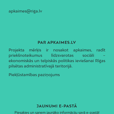
apkaimes@riga.lv
PAR APKAIMES.LV
Projekta mērķis ir nosakot apkaimes, radīt
priekšnoteikumus līdzsvarotas sociāli –
ekonomiskās un telpiskās politikas ieviešanai Rīgas
pilsētas administratīvajā teritorijā.
Piekļūstamības paziņojums
JAUNUMI E-PASTĀ
Piesakies un saņem jaunāko informāciju savā e-pastā!