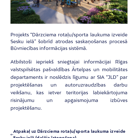
Projekts “Dārzciema rotaļu/sporta laukuma izveide
Sesku ielā” šobrīd atrodas saskaņošanas procesā
Būvniecības informācijas sistēmā.
Atbilstoši iepriekš sniegtajai informācijai Rīgas
valstspilsētas pašvaldības Ārtelpas un mobilitātes
departaments ir noslēdzis līgumu ar SIA “JLD” par
projektēšanas un autoruzraudzības darbu
veikšanu, kas ietver teritorijas labiekārtojuma
risinājumu un apgaismojuma izbūves
projektēšanu.
Atpakaļ uz Dārzciema rotaļu/sporta laukuma izveide
Sesku ielā (daļēja īstenošana)