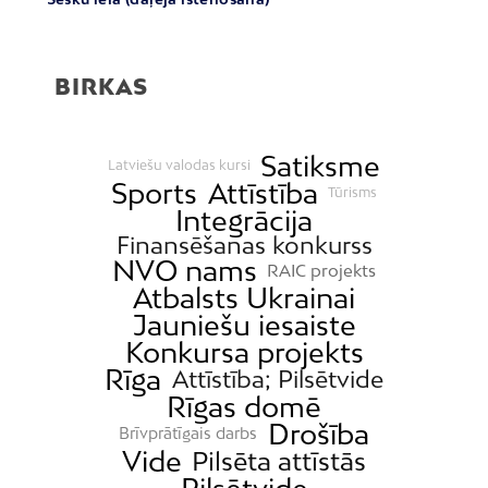
BIRKAS
Satiksme
Latviešu valodas kursi
Sports
Attīstība
Tūrisms
Integrācija
Finansēšanas konkurss
NVO nams
RAIC projekts
Atbalsts Ukrainai
Jauniešu iesaiste
Konkursa projekts
Rīga
Attīstība; Pilsētvide
Rīgas domē
Drošība
Brīvprātīgais darbs
Vide
Pilsēta attīstās