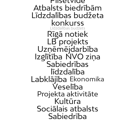
Pilsētvide
Atbalsts biedrībām
Līdzdalības budžeta
konkurss
Līdzdalības budžets
Rīgā notiek
LB projekts
Uzņēmējdarbība
Izglītība
NVO ziņa
Sabiedrības
līdzdalība
Labklājība
Ekonomika
Veselība
Projekta aktivitāte
Kultūra
Sociālais atbalsts
Sabiedrība