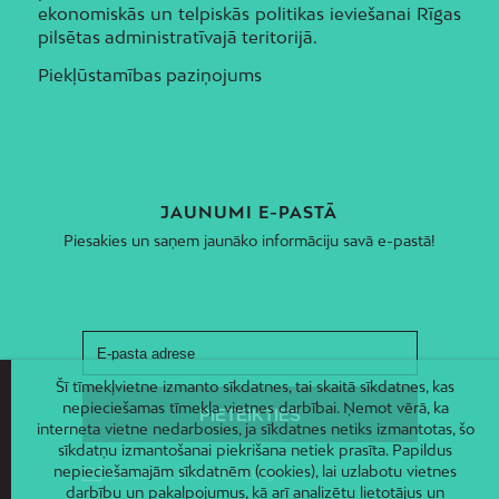
ekonomiskās un telpiskās politikas ieviešanai Rīgas
pilsētas administratīvajā teritorijā.
Piekļūstamības paziņojums
JAUNUMI E-PASTĀ
Piesakies un saņem jaunāko informāciju savā e-pastā!
Šī tīmekļvietne izmanto sīkdatnes, tai skaitā sīkdatnes, kas
nepieciešamas tīmekļa vietnes darbībai. Ņemot vērā, ka
interneta vietne nedarbosies, ja sīkdatnes netiks izmantotas, šo
sīkdatņu izmantošanai piekrišana netiek prasīta. Papildus
nepieciešamajām sīkdatnēm (cookies), lai uzlabotu vietnes
darbību un pakalpojumus, kā arī analizētu lietotājus un