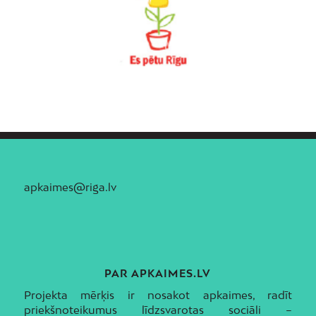
apkaimes@riga.lv
PAR APKAIMES.LV
Projekta mērķis ir nosakot apkaimes, radīt
priekšnoteikumus līdzsvarotas sociāli –