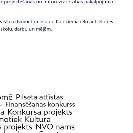
šanu projektēšanas un autoruzraudzības pakalpojuma
nos Mazo Nometņu ielu un Kalnciema ielu ar Lielirbes
uz skolu, darbu un mājām.
domē
Pilsēta attīstās
Finansēšanas konkurss
ts
ja
Konkursa projekts
notiek
Kultūra
 projekts
NVO nams