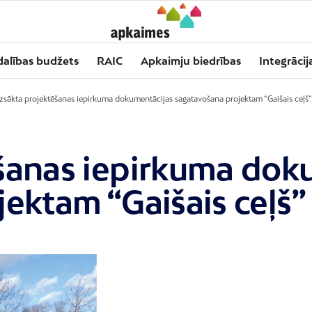
dalības budžets
RAIC
Apkaimju biedrības
Integrācij
zsākta projektēšanas iepirkuma dokumentācijas sagatavošana projektam “Gaišais ceļš”
šanas iepirkuma dok
ektam “Gaišais ceļš”