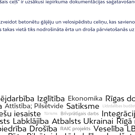
aišais ceļš” ir uzsākusi iepirkuma dokumentācijas sagatavo
un izveidot betonētu gājēju un velosipēdistu celiņu, kas savie
tās takas vietā tiks nodrošināta ērta un droša pārvietošanās 
jdarbība
Izglītība
Rīgas 
Ekonomika
a
Satiksme
Attīstība; Pilsētvide
Līdzdalības budže
ešu iesaiste
Integrāci
Brīvprātīgais darbs
Tūrisms
sts
Labklājība
Atbalsts Ukrainai
Rīgā 
iedrība
Drošība
Veselība
LB
RAIC projekts