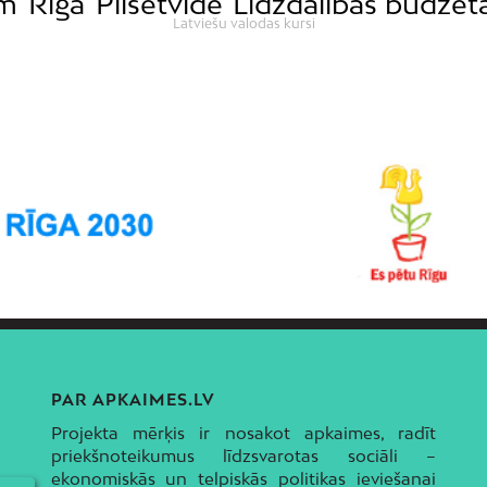
ām
Rīga
Pilsētvide
Līdzdalības budžet
Latviešu valodas kursi
PAR APKAIMES.LV
Projekta mērķis ir nosakot apkaimes, radīt
priekšnoteikumus līdzsvarotas sociāli –
ekonomiskās un telpiskās politikas ieviešanai