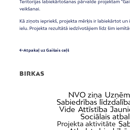
Teritorijas labiekārtošanas pārvalde projektam “G
veikšanai.
Kā ziņots iepriekš, projekta mērķis ir labiekārtot 
ielu. Projekta rezultātā iedzīvotājiem līdz šim iemī
Atpakaļ uz Gaišais ceļš
BIRKAS
NVO ziņa
Uzņēmē
Sabiedrības līdzdalīb
Vide
Attīstība
Jauni
Sociālais atbal
Sab
Projekta aktivitāte