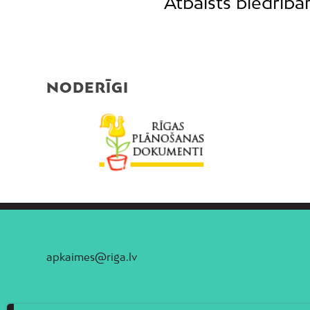
Atbalsts biedrīb
NODERĪGI
apkaimes@riga.lv