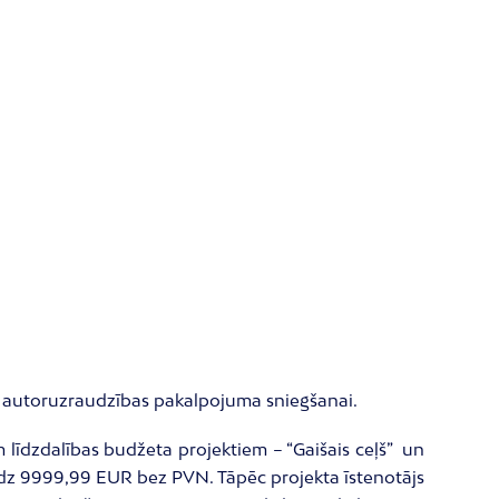
un autoruzraudzības pakalpojuma sniegšanai.
īdzdalības budžeta projektiem – “Gaišais ceļš” un
dz 9999,99 EUR bez PVN. Tāpēc projekta īstenotājs