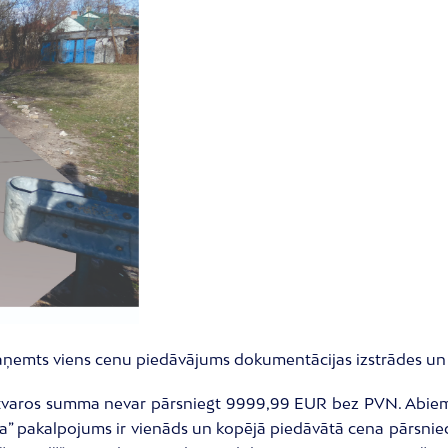
ir saņemts viens cenu piedāvājums dokumentācijas izstrādes 
varos summa nevar pārsniegt 9999,99 EUR bez PVN. Abiem l
a” pakalpojums ir vienāds un kopējā piedāvātā cena pārsnie