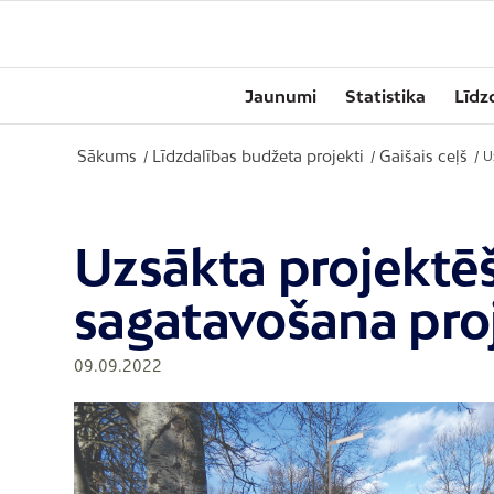
Jaunumi
Statistika
Līdz
Sākums
Līdzdalības budžeta projekti
Gaišais ceļš
/
/
/
U
Uzsākta projektē
sagatavošana proj
09.09.2022