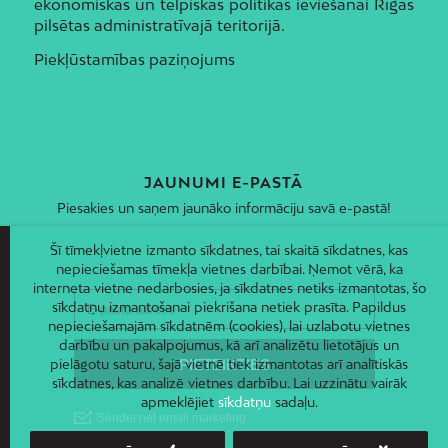
ekonomiskās un telpiskās politikas ieviešanai Rīgas
pilsētas administratīvajā teritorijā.
Piekļūstamības paziņojums
JAUNUMI E-PASTĀ
Piesakies un saņem jaunāko informāciju savā e-pastā!
Šī tīmekļvietne izmanto sīkdatnes, tai skaitā sīkdatnes, kas
nepieciešamas tīmekļa vietnes darbībai. Ņemot vērā, ka
interneta vietne nedarbosies, ja sīkdatnes netiks izmantotas, šo
sīkdatņu izmantošanai piekrišana netiek prasīta. Papildus
nepieciešamajām sīkdatnēm (cookies), lai uzlabotu vietnes
darbību un pakalpojumus, kā arī analizētu lietotājus un
pielāgotu saturu, šajā vietnē tiek izmantotas arī analītiskās
sīkdatnes, kas analizē vietnes darbību. Lai uzzinātu vairāk
apmeklējiet
sīkdatņu
sadaļu.