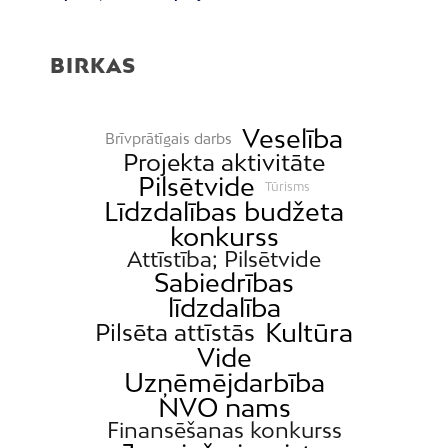
BIRKAS
Veselība
Brīvprātīgais darbs
Projekta aktivitāte
Pilsētvide
Tūrisms
Līdzdalības budžeta
konkurss
Attīstība; Pilsētvide
Sabiedrības
līdzdalība
Kultūra
Pilsēta attīstās
Vide
Uzņēmējdarbība
NVO nams
Finansēšanas konkurss