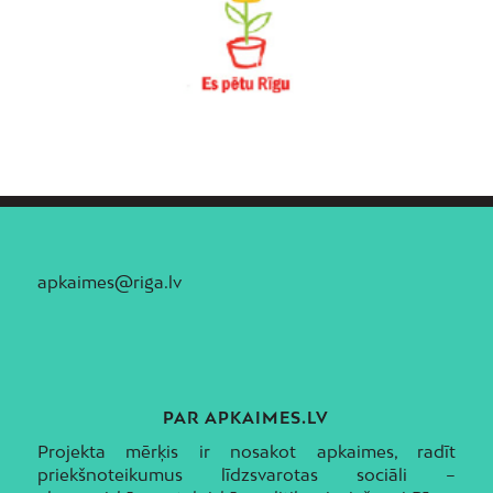
apkaimes@riga.lv
PAR APKAIMES.LV
Projekta mērķis ir nosakot apkaimes, radīt
priekšnoteikumus līdzsvarotas sociāli –