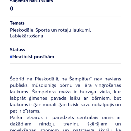
Saņemto balsu skaits
0
Temats
Pleskodāle, Sporta un rotaļu laukumi,
Labiekārtošana
Statuss
Neatbilst prasībām
Šobrīd ne Pleskodālē, ne Šampēterī nav neviens
publisks, mūsdienīgs bērnu vai āra vingrošanas
laukums. Šampētera mežā ir burvīga vieta, kur
labprāt ģimenes pavada laiku ar bērniem, bet
laukums ir gan morāli, gan fiziski savu nokalpojis un
pat ir bīstams.
Parka ietvaros ir paredzēts centrālais rāmis ar
dažādiem nindzju treniņu šķēršļiem un
pievilkšanās stieņiem un patstāvīgi šķēršļi kā