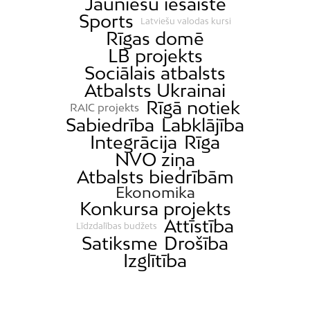
Jauniešu iesaiste
Sports
Latviešu valodas kursi
Rīgas domē
LB projekts
Sociālais atbalsts
Atbalsts Ukrainai
Rīgā notiek
RAIC projekts
Sabiedrība
Labklājība
Integrācija
Rīga
NVO ziņa
Atbalsts biedrībām
Ekonomika
Konkursa projekts
Attīstība
Līdzdalības budžets
Satiksme
Drošība
Izglītība