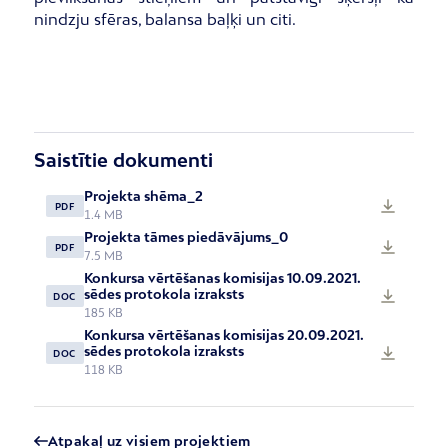
nindzju sfēras, balansa baļķi un citi.
Saistītie dokumenti
Projekta shēma_2
PDF
1.4 MB
Projekta tāmes piedāvājums_0
PDF
7.5 MB
Konkursa vērtēšanas komisijas 10.09.2021.
sēdes protokola izraksts
DOC
185 KB
Konkursa vērtēšanas komisijas 20.09.2021.
sēdes protokola izraksts
DOC
118 KB
Atpakaļ uz visiem projektiem