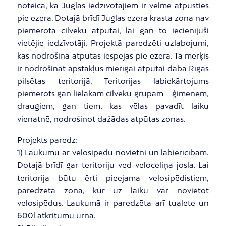
noteica, ka Juglas iedzīvotājiem ir vēlme atpūsties
pie ezera. Dotajā brīdī Juglas ezera krasta zona nav
piemērota cilvēku atpūtai, lai gan to iecienījuši
vietējie iedzīvotāji. Projektā paredzēti uzlabojumi,
kas nodrošina atpūtas iespējas pie ezera. Tā mērķis
ir nodrošināt apstākļus mierīgai atpūtai dabā Rīgas
pilsētas teritorijā. Teritorijas labiekārtojums
piemērots gan lielākām cilvēku grupām – ģimenēm,
draugiem, gan tiem, kas vēlas pavadīt laiku
vienatnē, nodrošinot dažādas atpūtas zonas.
Projekts paredz:
1) Laukumu ar velosipēdu novietni un labierīcībām.
Dotajā brīdī gar teritoriju ved veloceliņa josla. Lai
teritorija būtu ērti pieejama velosipēdistiem,
paredzēta zona, kur uz laiku var novietot
velosipēdus. Laukumā ir paredzēta arī tualete un
600l atkritumu urna.