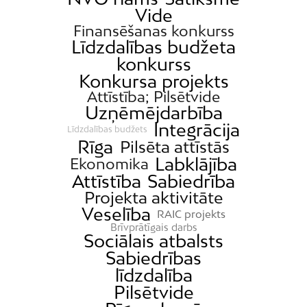
Vide
Finansēšanas konkurss
Līdzdalības budžeta
konkurss
Konkursa projekts
Attīstība; Pilsētvide
Uzņēmējdarbība
Integrācija
Līdzdalības budžets
Rīga
Pilsēta attīstās
Labklājība
Ekonomika
Attīstība
Sabiedrība
Projekta aktivitāte
Veselība
RAIC projekts
Brīvprātīgais darbs
Sociālais atbalsts
Sabiedrības
līdzdalība
Pilsētvide