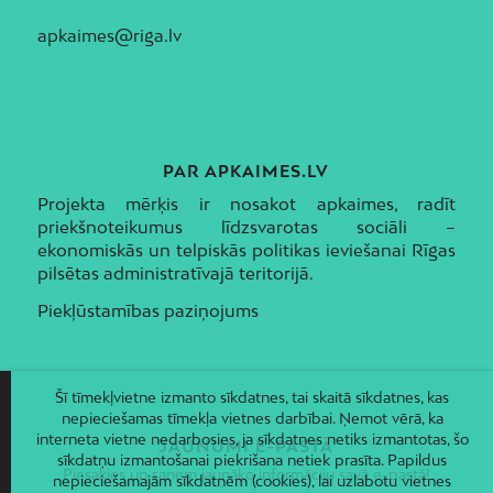
apkaimes@riga.lv
PAR APKAIMES.LV
Projekta mērķis ir nosakot apkaimes, radīt
priekšnoteikumus līdzsvarotas sociāli –
ekonomiskās un telpiskās politikas ieviešanai Rīgas
pilsētas administratīvajā teritorijā.
Piekļūstamības paziņojums
Šī tīmekļvietne izmanto sīkdatnes, tai skaitā sīkdatnes, kas
nepieciešamas tīmekļa vietnes darbībai. Ņemot vērā, ka
interneta vietne nedarbosies, ja sīkdatnes netiks izmantotas, šo
JAUNUMI E-PASTĀ
sīkdatņu izmantošanai piekrišana netiek prasīta. Papildus
Piesakies un saņem jaunāko informāciju savā e-pastā!
nepieciešamajām sīkdatnēm (cookies), lai uzlabotu vietnes