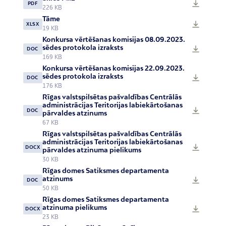
PDF
226 KB
Tāme
XLSX
19 KB
Konkursa vērtēšanas komisijas 08.09.2023.
sēdes protokola izraksts
DOC
169 KB
Konkursa vērtēšanas komisijas 22.09.2023.
sēdes protokola izraksts
DOC
176 KB
Rīgas valstspilsētas pašvaldības Centrālās
administrācijas Teritorijas labiekārtošanas
DOC
pārvaldes atzinums
67 KB
Rīgas valstspilsētas pašvaldības Centrālās
administrācijas Teritorijas labiekārtošanas
DOCX
pārvaldes atzinuma pielikums
30 KB
Rīgas domes Satiksmes departamenta
atzinums
DOC
50 KB
Rīgas domes Satiksmes departamenta
atzinuma pielikums
DOCX
23 KB