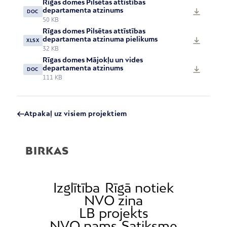
Rīgas domes Pilsētas attīstības
departamenta atzinums
DOC
50 KB
Rīgas domes Pilsētas attīstības
departamenta atzinuma pielikums
XLSX
32 KB
Rīgas domes Mājokļu un vides
departamenta atzinums
DOC
111 KB
Atpakaļ uz visiem projektiem
BIRKAS
Izglītība
Rīgā notiek
NVO ziņa
LB projekts
NVO nams
Satiksme