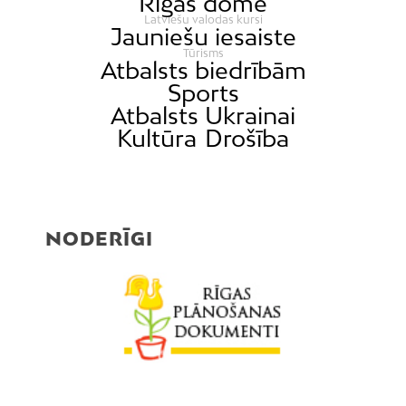
Rīgas domē
Latviešu valodas kursi
Jauniešu iesaiste
Tūrisms
Atbalsts biedrībām
Sports
Atbalsts Ukrainai
Kultūra
Drošība
NODERĪGI