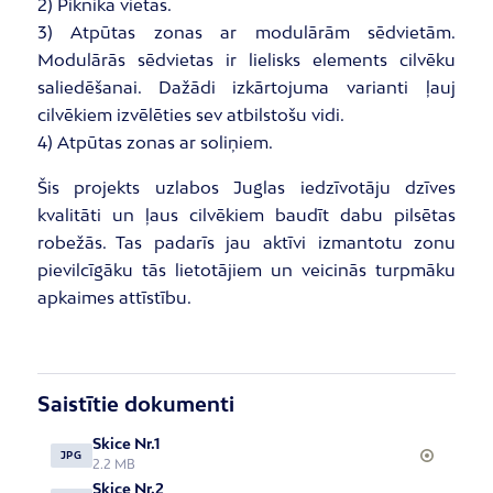
2) Piknika vietas.
3) Atpūtas zonas ar modulārām sēdvietām.
Modulārās sēdvietas ir lielisks elements cilvēku
saliedēšanai. Dažādi izkārtojuma varianti ļauj
cilvēkiem izvēlēties sev atbilstošu vidi.
4) Atpūtas zonas ar soliņiem.
Šis projekts uzlabos Juglas iedzīvotāju dzīves
kvalitāti un ļaus cilvēkiem baudīt dabu pilsētas
robežās. Tas padarīs jau aktīvi izmantotu zonu
pievilcīgāku tās lietotājiem un veicinās turpmāku
apkaimes attīstību.
Saistītie dokumenti
Skice Nr.1
JPG
2.2 MB
Skice Nr.2