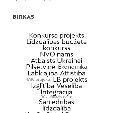
BIRKAS
Konkursa projekts
Līdzdalības budžeta
konkurss
NVO nams
Atbalsts Ukrainai
Pilsētvide
Ekonomika
Labklājība
Attīstība
LB projekts
RAIC projekts
Izglītība
Veselība
Integrācija
Brīvprātīgais darbs
Sabiedrības
līdzdalība