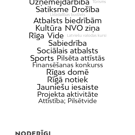
Uzņēmējdarbība
Tūrisms
Satiksme
Drošība
Līdzdalības budžets
Atbalsts biedrībām
Kultūra
NVO ziņa
Rīga
Vide
Latviešu valodas kursi
Sabiedrība
Sociālais atbalsts
Sports
Pilsēta attīstās
Finansēšanas konkurss
Rīgas domē
Rīgā notiek
Jauniešu iesaiste
Projekta aktivitāte
Attīstība; Pilsētvide
NODERĪGI