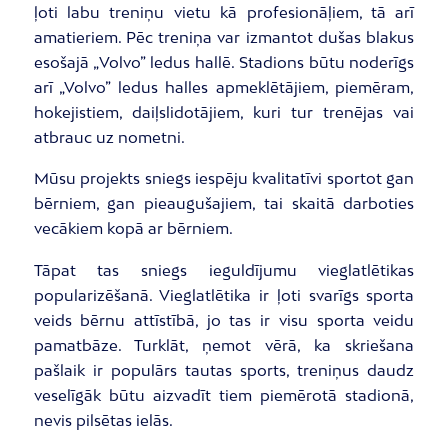
ļoti labu treniņu vietu kā profesionāļiem, tā arī
amatieriem. Pēc treniņa var izmantot dušas blakus
esošajā
„
Volvo” ledus hallē. Stadions būtu noderīgs
arī
„
Volvo” ledus halles apmeklētājiem, piemēram,
hokejistiem, daiļslidotājiem, kuri tur trenējas vai
atbrauc uz nometni.
Mūsu projekts sniegs iespēju kvalitatīvi sportot gan
bērniem, gan pieaugušajiem, tai skaitā darboties
vecākiem kopā ar bērniem.
Tāpat tas sniegs ieguldījumu vieglatlētikas
popularizēšanā. Vieglatlētika ir ļoti svarīgs sporta
veids bērnu attīstībā, jo tas ir visu sporta veidu
pamatbāze. Turklāt, ņemot vērā, ka skriešana
pašlaik ir populārs tautas sports, treniņus daudz
veselīgāk būtu aizvadīt tiem piemērotā stadionā,
nevis pilsētas ielās.