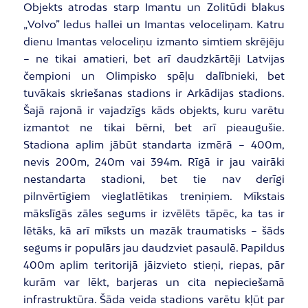
Objekts atrodas starp Imantu un Zolitūdi blakus
„
Volvo” ledus hallei un Imantas veloceliņam. Katru
dienu Imantas veloceliņu izmanto simtiem skrējēju
– ne tikai amatieri, bet arī daudzkārtēji Latvijas
čempioni un Olimpisko spēļu dalībnieki, bet
tuvākais skriešanas stadions ir Arkādijas stadions.
Šajā rajonā ir vajadzīgs kāds objekts, kuru varētu
izmantot ne tikai bērni, bet arī pieaugušie.
Stadiona aplim jābūt standarta izmērā – 400m,
nevis 200m, 240m vai 394m. Rīgā ir jau vairāki
nestandarta stadioni, bet tie nav derīgi
pilnvērtīgiem vieglatlētikas treniņiem. Mīkstais
mākslīgās zāles segums ir izvēlēts tāpēc, ka tas ir
lētāks, kā arī mīksts un mazāk traumatisks – šāds
segums ir populārs jau daudzviet pasaulē. Papildus
400m aplim teritorijā jāizvieto stieņi, riepas, pār
kurām var lēkt, barjeras un cita nepieciešamā
infrastruktūra. Šāda veida stadions varētu kļūt par