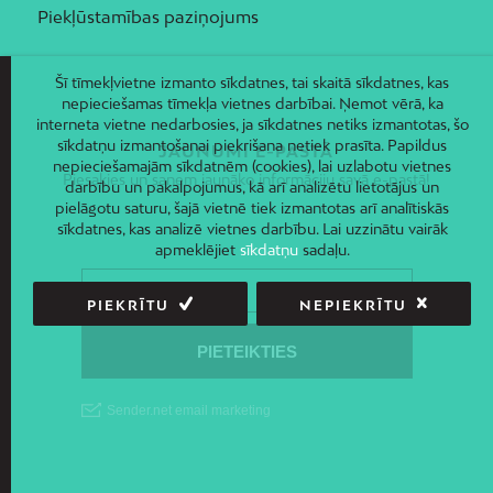
Piekļūstamības paziņojums
Šī tīmekļvietne izmanto sīkdatnes, tai skaitā sīkdatnes, kas
nepieciešamas tīmekļa vietnes darbībai. Ņemot vērā, ka
interneta vietne nedarbosies, ja sīkdatnes netiks izmantotas, šo
sīkdatņu izmantošanai piekrišana netiek prasīta. Papildus
JAUNUMI E-PASTĀ
nepieciešamajām sīkdatnēm (cookies), lai uzlabotu vietnes
Piesakies un saņem jaunāko informāciju savā e-pastā!
darbību un pakalpojumus, kā arī analizētu lietotājus un
pielāgotu saturu, šajā vietnē tiek izmantotas arī analītiskās
sīkdatnes, kas analizē vietnes darbību. Lai uzzinātu vairāk
apmeklējiet
sīkdatņu
sadaļu.
PIEKRĪTU
NEPIEKRĪTU