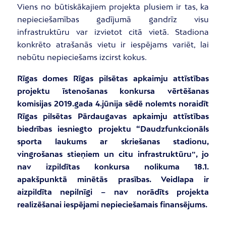
Viens no būtiskākajiem projekta plusiem ir tas, ka
nepieciešamības gadījumā gandrīz visu
infrastruktūru var izvietot citā vietā. Stadiona
konkrēto atrašanās vietu ir iespējams variēt, lai
nebūtu nepieciešams izcirst kokus.
Rīgas domes Rīgas pilsētas apkaimju attīstības
projektu īstenošanas konkursa vērtēšanas
komisijas 2019.gada 4.jūnija sēdē nolemts noraidīt
Rīgas pilsētas Pārdaugavas apkaimju attīstības
biedrības iesniegto projektu “Daudzfunkcionāls
sporta laukums ar skriešanas stadionu,
vingrošanas stieņiem un citu infrastruktūruˮ, jo
nav izpildītas konkursa nolikuma 18.1.
apakšpunktā minētās prasības. Veidlapa ir
aizpildīta nepilnīgi – nav norādīts projekta
realizēšanai iespējami nepieciešamais finansējums.