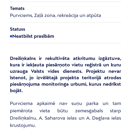
Temats
Purvciems, Zaļā zona, rekreācija un atpūta
Statuss
Neatbilst prasībām
Dreiliņkalns ir rekultivēta atkritumu izgāztuve,
kura ir iekļauta piesārņoto vietu reģistrā un kuru
uzrauga Valsts vides dienests. Projektu nevar
īstenot, jo izvēlētajā projekta teritorijā atrodas
piesārņojuma monitoringa urbumi, kurus nedrīkst
bojāt.
Purvciema apkaimē nav suņu parka un tam
piemērota vieta būtu zemesgabals starp
Dreiliņkalnu, A. Saharova ielas un A. Deglava ielas
krustojumu.