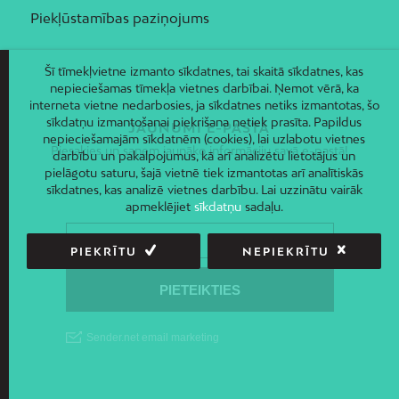
Piekļūstamības paziņojums
Šī tīmekļvietne izmanto sīkdatnes, tai skaitā sīkdatnes, kas
nepieciešamas tīmekļa vietnes darbībai. Ņemot vērā, ka
interneta vietne nedarbosies, ja sīkdatnes netiks izmantotas, šo
sīkdatņu izmantošanai piekrišana netiek prasīta. Papildus
JAUNUMI E-PASTĀ
nepieciešamajām sīkdatnēm (cookies), lai uzlabotu vietnes
Piesakies un saņem jaunāko informāciju savā e-pastā!
darbību un pakalpojumus, kā arī analizētu lietotājus un
pielāgotu saturu, šajā vietnē tiek izmantotas arī analītiskās
sīkdatnes, kas analizē vietnes darbību. Lai uzzinātu vairāk
apmeklējiet
sīkdatņu
sadaļu.
PIEKRĪTU
NEPIEKRĪTU