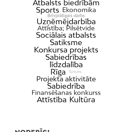
Atbalsts biedrībām
Sports
Ekonomika
Brīvprātīgais darbs
Uzņēmējdarbība
Attīstība; Pilsētvide
Sociālais atbalsts
Satiksme
Konkursa projekts
Sabiedrības
līdzdalība
Rīga
Tūrisms
Projekta aktivitāte
Sabiedrība
Finansēšanas konkurss
Attīstība
Kultūra