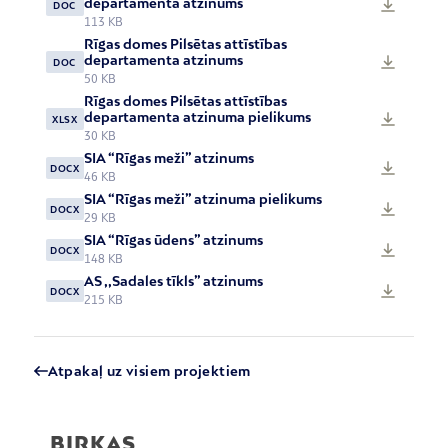
departamenta atzinums
DOC
113 KB
Rīgas domes Pilsētas attīstības
departamenta atzinums
DOC
50 KB
Rīgas domes Pilsētas attīstības
departamenta atzinuma pielikums
XLSX
30 KB
SIA “Rīgas meži” atzinums
DOCX
46 KB
SIA “Rīgas meži” atzinuma pielikums
DOCX
29 KB
SIA “Rīgas ūdens” atzinums
DOCX
148 KB
AS ,,Sadales tīkls” atzinums
DOCX
215 KB
Atpakaļ uz visiem projektiem
BIRKAS