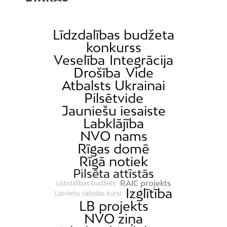
Līdzdalības budžeta
konkurss
Veselība
Integrācija
Drošība
Vide
Atbalsts Ukrainai
Pilsētvide
Jauniešu iesaiste
Labklājība
NVO nams
Rīgas domē
Rīgā notiek
Pilsēta attīstās
RAIC projekts
Līdzdalības budžets
Izglītība
Latviešu valodas kursi
LB projekts
NVO ziņa