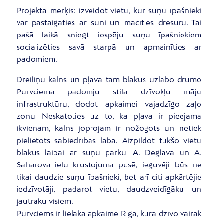
Projekta mērķis: izveidot vietu, kur suņu īpašnieki
var pastaigāties ar suni un mācīties dresūru. Tai
pašā laikā sniegt iespēju suņu īpašniekiem
socializēties savā starpā un apmainīties ar
padomiem.
Dreiliņu kalns un pļava tam blakus uzlabo drūmo
Purvciema padomju stila dzīvokļu māju
infrastruktūru, dodot apkaimei vajadzīgo zaļo
zonu. Neskatoties uz to, ka pļava ir pieejama
ikvienam, kalns joprojām ir nožogots un netiek
pielietots sabiedrības labā. Aizpildot tukšo vietu
blakus laipai ar suņu parku, A. Deglava un A.
Saharova ielu krustojuma pusē, ieguvēji būs ne
tikai daudzie suņu īpašnieki, bet arī citi apkārtējie
iedzīvotāji, padarot vietu, daudzveidīgāku un
jautrāku visiem.
Purvciems ir lielākā apkaime Rīgā, kurā dzīvo vairāk