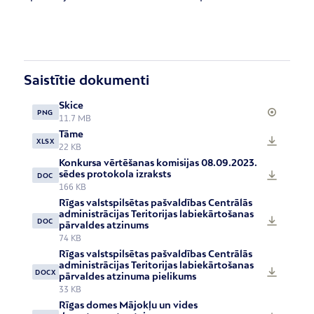
Saistītie dokumenti
Skice
PNG
11.7 MB
Tāme
XLSX
22 KB
Konkursa vērtēšanas komisijas 08.09.2023.
sēdes protokola izraksts
DOC
166 KB
Rīgas valstspilsētas pašvaldības Centrālās
administrācijas Teritorijas labiekārtošanas
DOC
pārvaldes atzinums
74 KB
Rīgas valstspilsētas pašvaldības Centrālās
administrācijas Teritorijas labiekārtošanas
DOCX
pārvaldes atzinuma pielikums
33 KB
Rīgas domes Mājokļu un vides