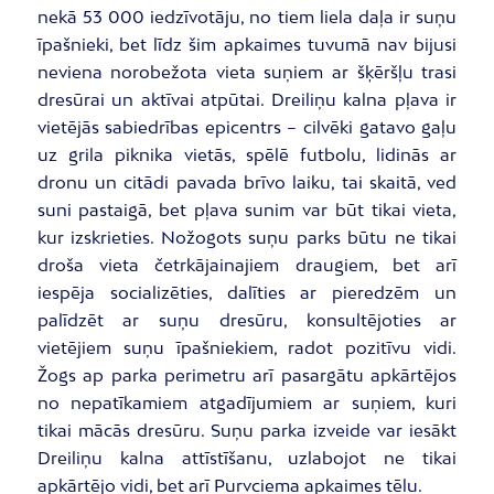
nekā 53 000 iedzīvotāju, no tiem liela daļa ir suņu
īpašnieki, bet līdz šim apkaimes tuvumā nav bijusi
neviena norobežota vieta suņiem ar šķēršļu trasi
dresūrai un aktīvai atpūtai. Dreiliņu kalna pļava ir
vietējās sabiedrības epicentrs – cilvēki gatavo gaļu
uz grila piknika vietās, spēlē futbolu, lidinās ar
dronu un citādi pavada brīvo laiku, tai skaitā, ved
suni pastaigā, bet pļava sunim var būt tikai vieta,
kur izskrieties. Nožogots suņu parks būtu ne tikai
droša vieta četrkājainajiem draugiem, bet arī
iespēja socializēties, dalīties ar pieredzēm un
palīdzēt ar suņu dresūru, konsultējoties ar
vietējiem suņu īpašniekiem, radot pozitīvu vidi.
Žogs ap parka perimetru arī pasargātu apkārtējos
no nepatīkamiem atgadījumiem ar suņiem, kuri
tikai mācās dresūru. Suņu parka izveide var iesākt
Dreiliņu kalna attīstīšanu, uzlabojot ne tikai
apkārtējo vidi, bet arī Purvciema apkaimes tēlu.