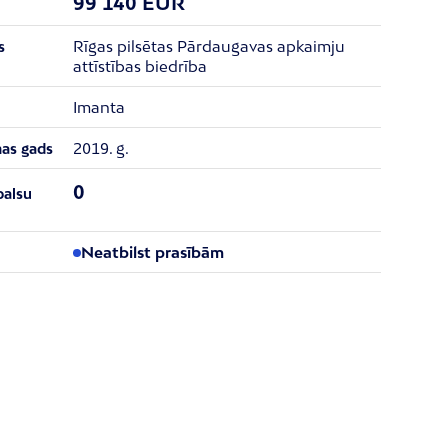
99 140 EUR
Rīgas pilsētas Pārdaugavas apkaimju
s
attīstības biedrība
Imanta
2019. g.
nas gads
0
balsu
Neatbilst prasībām