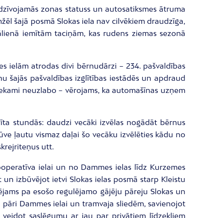
s dzīvojamās zonas statuss un autosatiksmes ātruma
emžēl šajā posmā Slokas iela nav cilvēkiem draudzīga,
ī zālienā iemītām taciņām, kas rudens ziemas sezonā
es ielām atrodas divi bērnudārzi – 234. pašvaldības
anu šajās pašvaldības izglītības iestādēs un apdraud
ietiekami neuzlabo – vērojams, ka automašīnas uzņem
 rīta stundās: daudzi vecāki izvēlas nogādāt bērnus
būve ļautu vismaz daļai šo vecāku izvēlēties kādu no
krejriteņus utt.
ooperatīva ielai un no Dammes ielas līdz Kurzemes
 un izbūvējot ietvi Slokas ielas posmā starp Kleistu
pējams pa esošo regulējamo gājēju pāreju Slokas un
 pāri Dammes ielai un tramvaja sliedēm, savienojot
 veidot saslēgumu ar jau par privātiem līdzekļiem