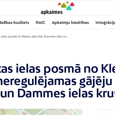
dalības budžets
RAIC
Apkaimju biedrības
Integrācij
 ielas posmā no Kleistu ielas līdz Dammes ielai un...
as ielas posmā no Klei
eregulējamas gājēju 
s un Dammes ielas kr