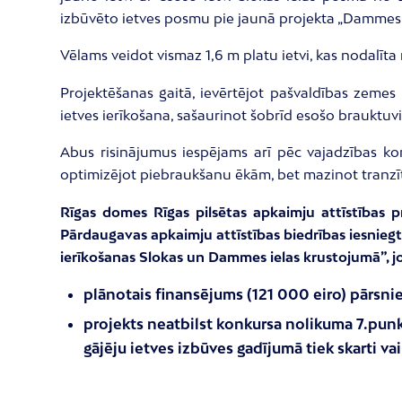
izbūvēto ietves posmu pie jaunā projekta „Dammes 
Vēlams veidot vismaz 1,6 m platu ietvi, kas nodalīta n
Projektēšanas gaitā, ievērtējot pašvaldības zemes 
ietves ierīkošana, sašaurinot šobrīd esošo brauktuvi 
Abus risinājumus iespējams arī pēc vajadzības kom
optimizējot piebraukšanu ēkām, bet mazinot tranzīt
Rīgas domes Rīgas pilsētas apkaimju attīstības p
Pārdaugavas apkaimju attīstības biedrības iesniegt
ierīkošanas Slokas un Dammes ielas krustojumā”, j
plānotais finansējums (121 000 eiro) pārsn
projekts neatbilst konkursa nolikuma 7.punkt
gājēju ietves izbūves gadījumā tiek skarti vai