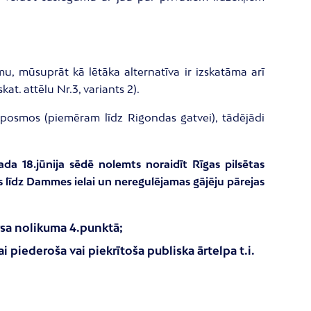
mu, mūsuprāt kā lētāka alternatīva ir izskatāma arī
at. attēlu Nr.3, variants 2).
s posmos (piemēram līdz Rigondas gatvei), tādējādi
da 18.jūnija sēdē nolemts noraidīt Rīgas pilsētas
s līdz Dammes ielai un neregulējamas gājēju pārejas
rsa nolikuma 4.punktā;
piederoša vai piekrītoša publiska ārtelpa t.i.