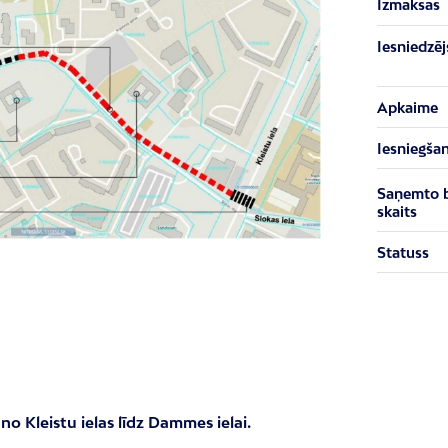
Izmaksas
Iesniedzēj
Apkaime
Iesniegša
Saņemto 
skaits
Statuss
 no Kleistu ielas līdz Dammes ielai.