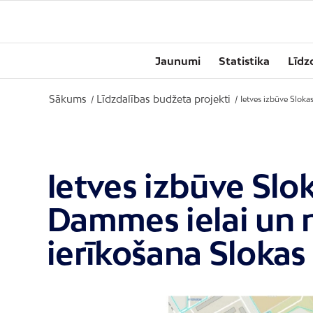
Jaunumi
Statistika
Līdz
Sākums
Līdzdalības budžeta projekti
/
/
Ietves izbūve Slokas
Ietves izbūve Slok
Dammes ielai un n
ierīkošana Sloka