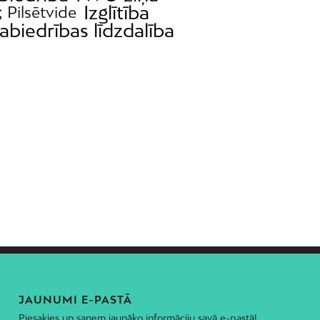
Izglītība
; Pilsētvide
abiedrības līdzdalība
JAUNUMI E-PASTĀ
Piesakies un saņem jaunāko informāciju savā e-pastā!