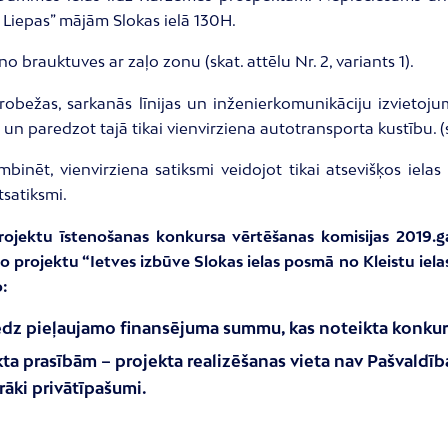
Liepas” mājām Slokas ielā 130H.
o brauktuves ar zaļo zonu (skat. attēlu Nr. 2, variants 1).
robežas, sarkanās līnijas un inženierkomunikāciju izvietoju
un paredzot tajā tikai vienvirziena autotransporta kustību. (sk
binēt, vienvirziena satiksmi veidojot tikai atsevišķos iela
satiksmi.
rojektu īstenošanas konkursa vērtēšanas komisijas 2019.ga
o projektu “Ietves izbūve Slokas ielas posmā no Kleistu iela
o:
iedz pieļaujamo finansējuma summu, kas noteikta konku
a prasībām – projekta realizēšanas vieta nav Pašvaldībai 
rāki privātīpašumi.