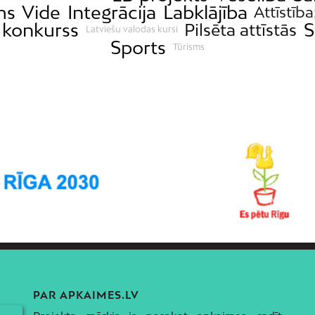
ms
Vide
Integrācija
Labklājība
Attīstība
 konkurss
S
Pilsēta attīstās
Latviešu valodas kursi
Sports
Tūrisms
PAR APKAIMES.LV