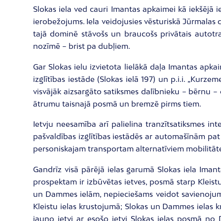
Slokas iela ved cauri Imantas apkaimei kā iekšējā
ierobežojums. Iela veidojusies vēsturiskā Jūrmalas c
tajā dominē stāvošs un braucošs privātais autotran
nozīmē – brist pa dubļiem.
Gar Slokas ielu izvietota lielākā daļa Imantas apk
izglītības iestāde (Slokas ielā 197) un p.i.i. „Kur
visvājāk aizsargāto satiksmes dalībnieku – bērnu –
ātrumu taisnajā posmā un bremzē pirms tiem.
Ietvju neesamība arī palielina tranzītsatiksmes in
pašvaldības izglītības iestādēs ar automašīnām pat 
personiskajam transportam alternatīviem mobilitātes
Gandrīz visā pārējā ielas garumā Slokas iela Ima
prospektam ir izbūvētas ietves, posmā starp Kleistu
un Dammes ielām, nepieciešams veidot savienojumus
Kleistu ielas krustojumā; Slokas un Dammes ielas 
jauno ietvi ar esošo ietvi Slokas ielas posmā no