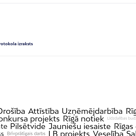
rotokola izraksts
Drošība
Attīstība
Uzņēmējdarbība
Rī
onkursa projekts
Rīgā notiek
Līdzdalības bud
Pilsētvide
Jauniešu iesaiste
Rīgas
āte
LB projekts
Veselība
Sa
ss
Brīvprātīgais darbs