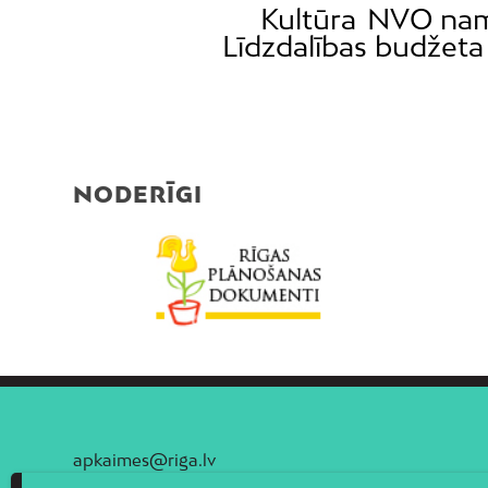
Kultūra
NVO na
Līdzdalības budžeta
NODERĪGI
apkaimes@riga.lv