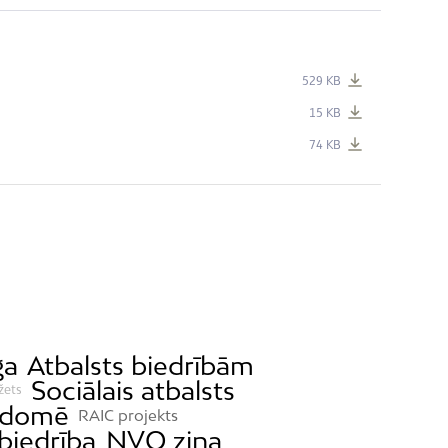
529 KB
15 KB
74 KB
ga
Atbalsts biedrībām
Sociālais atbalsts
žets
 domē
RAIC projekts
biedrība
NVO ziņa