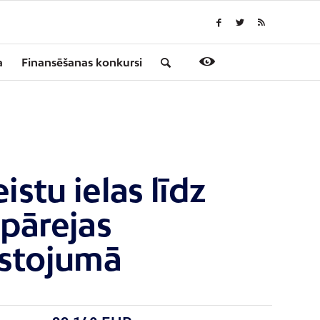
a
Finansēšanas konkursi
stu ielas līdz
pārejas
ustojumā