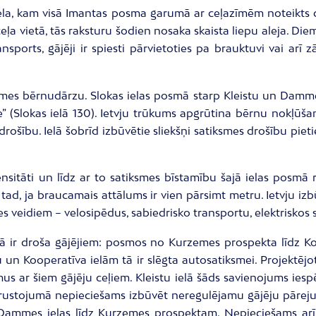
 iela, kam visā Imantas posma garumā ar ceļazīmēm noteikt
eļa vietā, tās raksturu šodien nosaka skaista liepu aleja. Di
sports, gājēji ir spiesti pārvietoties pa brauktuvi vai ar
aimes bērnudārzu. Slokas ielas posmā starp Kleistu un Damm
zeme” (Slokas ielā 130). Ietvju trūkums apgrūtina bērnu nokļūš
 drošību. Ielā šobrīd izbūvētie sliekšņi satiksmes drošību p
tensitāti un līdz ar to satiksmes bīstamību šajā ielas posmā
tad, ja braucamais attālums ir vien pārsimt metru. Ietvju iz
 veidiem – velosipēdus, sabiedrisko transportu, elektriskos s
ntā ir droša gājējiem: posmos no Kurzemes prospekta līdz K
 un Kooperatīva ielām tā ir slēgta autosatiksmei. Projektējot
 ar šiem gājēju ceļiem. Kleistu ielā šāds savienojums ies
krustojumā nepieciešams izbūvēt neregulējamu gājēju pāreju
 Dammes ielas līdz Kurzemes prospektam. Nepieciešams arī