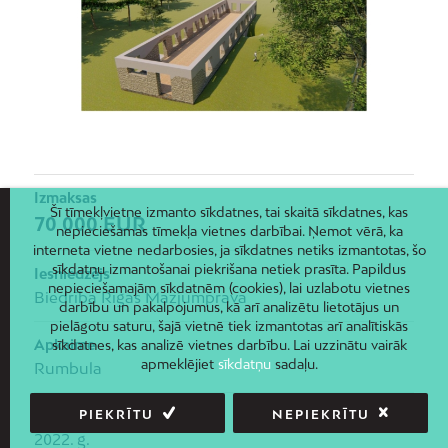
Izmaksas
Šī tīmekļvietne izmanto sīkdatnes, tai skaitā sīkdatnes, kas
70 000 EUR
nepieciešamas tīmekļa vietnes darbībai. Ņemot vērā, ka
interneta vietne nedarbosies, ja sīkdatnes netiks izmantotas, šo
sīkdatņu izmantošanai piekrišana netiek prasīta. Papildus
Iesniedzējs
nepieciešamajām sīkdatnēm (cookies), lai uzlabotu vietnes
Biedrība Rīgas Mazjumprava
darbību un pakalpojumus, kā arī analizētu lietotājus un
pielāgotu saturu, šajā vietnē tiek izmantotas arī analītiskās
Apkaime
sīkdatnes, kas analizē vietnes darbību. Lai uzzinātu vairāk
apmeklējiet
sīkdatņu
sadaļu.
Rumbula
PIEKRĪTU
NEPIEKRĪTU
Iesniegšanas gads
2022. g.