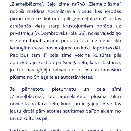
„Ziemeļblāzma”. Ceļa zīme nr.748 „Ziemeļblāzma”
netieši maldina Vecmīlgrāvja viesus, kas ierodas
pirmo reizi uz kultūras pili „Ziemeļblāzma”, jo tās
atrašanās vieta starp krustojumiem norāda uz
privātmāju (A.Dombrovska iela 66), nevis vajadzīgo
virzienu. Tāpat vasaras periodā šī ceļa zīme ir slikti
ieraugāma sava novietojuma un koku lapotnes dēļ.
Papildus tam šī ceļa zīme veicina kultūras pils
apmeklētāju kustību pa Sniega ielu, kas ir bīstama,
jo tur nav gājēju ietves un ir liela automašīnu
plūsma no Sniega ielas autostāvvietas.
Ja pārvietotu pieturvietu un ceļa zīmi
„Ziemeļblāzma”, tad apmeklētāju plūsma tiktu
novirzīta pa Kāvu ielu, kurai jau ir gājēju ietve. Tas
ļautu droši pārvietoties satiksmes dalībniekiem no
un uz kultūras pili.
Lūdzam aprīkot pieturvietu ar nojumi, jo tā