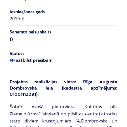
Iesniegšanas gads
2019. g.
Saņemto balsu skaits
0
Statuss
Neatbilst prasībām
Projekta realizācijas vieta: Rīga, Augusta
Dombrovska iela (kadastra apzīmējums:
01001112091
).
Šobrīd esošā pieturvieta „Kultūras pils
Ziemeļblāzma” (virzienā no pilsētas centra) atrodas
starp diviem krustojumiem (A.Dombrovska un