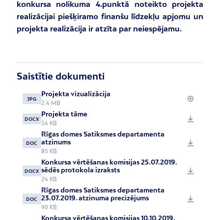
konkursa nolikuma 4.punktā noteikto projekta
realizācijai piešķiramo finanšu līdzekļu apjomu un
projekta realizācija ir atzīta par neiespējamu.
Saistītie dokumenti
Projekta vizualizācija
JPG
2.4 MB
Projekta tāme
DOCX
14 KB
Rīgas domes Satiksmes departamenta
atzinums
DOC
85 KB
Konkursa vērtēšanas komisijas 25.07.2019.
sēdēs protokola izraksts
DOCX
24 KB
Rīgas domes Satiksmes departamenta
23.07.2019. atzinuma precizējums
DOC
90 KB
Konkursa vērtēšanas komisijas 10.10.2019.