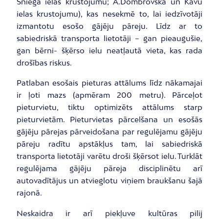
Sniega ielas krustojumu; A.Dombrovska un Kāvu
ielas krustojumu), kas nesekmē to, lai iedzīvotāji
izmantotu esošo gājēju pāreju. Līdz ar to
sabiedriskā transporta lietotāji – gan pieaugušie,
gan bērni- šķērso ielu neatļautā vieta, kas rada
drošības riskus.
Patlaban esošais pieturas attālums līdz nākamajai
ir ļoti mazs (apmēram 200 metru). Pārceļot
pieturvietu, tiktu optimizēts attālums starp
pieturvietām. Pieturvietas pārcelšana un esošās
gājēju pārejas pārveidošana par regulējamu gājēju
pāreju radītu apstākļus tam, lai sabiedriskā
transporta lietotāji varētu droši šķērsot ielu. Turklāt
regulējama gājēju pāreja disciplinētu arī
autovadītājus un atvieglotu viņiem braukšanu šajā
rajonā.
Neskaidra ir arī piekļuve kultūras pilij