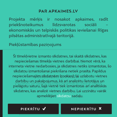
PAR APKAIMES.LV
Projekta mērķis ir nosakot apkaimes, radīt
priekšnoteikumus līdzsvarotas sociāli –
ekonomiskās un telpiskās politikas ieviešanai Rīgas
pilsētas administratīvajā teritorijā.
Piekļūstamības paziņojums
Šī tīmekļvietne izmanto sīkdatnes, tai skaitā sīkdatnes, kas
nepieciešamas tīmekļa vietnes darbībai. Ņemot vērā, ka
interneta vietne nedarbosies, ja sīkdatnes netiks izmantotas, šo
sīkdatņu izmantošanai piekrišana netiek prasīta. Papildus
nepieciešamajām sīkdatnēm (cookies), lai uzlabotu vietnes
JAUNUMI E-PASTĀ
darbību un pakalpojumus, kā arī analizētu lietotājus un
Piesakies un saņem jaunāko informāciju savā e-pastā!
pielāgotu saturu, šajā vietnē tiek izmantotas arī analītiskās
sīkdatnes, kas analizē vietnes darbību. Lai uzzinātu vairāk
apmeklējiet
sīkdatņu
sadaļu.
PIEKRĪTU
NEPIEKRĪTU