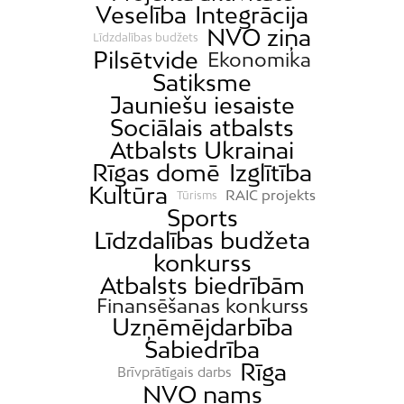
Veselība
Integrācija
NVO ziņa
Līdzdalības budžets
Pilsētvide
Ekonomika
Satiksme
Jauniešu iesaiste
Sociālais atbalsts
Atbalsts Ukrainai
Rīgas domē
Izglītība
Kultūra
RAIC projekts
Tūrisms
Sports
Līdzdalības budžeta
konkurss
Atbalsts biedrībām
Finansēšanas konkurss
Uzņēmējdarbība
Sabiedrība
Rīga
Brīvprātīgais darbs
NVO nams