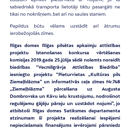
sabiedriskā transporta lietotāji tiktu pasargāti ne
tikai no nokrišņiem, bet arī no saules stariem.
Papildus būtu vēlams uzstādīt arī ātrumu
ierobežojošās zīmes.
Rīgas domes Rīgas pilsētas apkaimju attīstības
projektu īstenošanas konkursa vērtēšanas
komisijas 2019.gada 25.jūlija sēdē nolemts noraidīt
biedrības “Vecmīlgrāvja Attīstības Biedrība”
iesniegto projektu “Pieturvietas „Kultūras pils
Ziemeļblāzma” un informatīvās ceļa zīmes Nr.748
„Ziemeļblāzma” pārcelšana uz Augusta
Dombrovska un Kāvu ielu krustojumu, nodrošinot
regulējamu gājēju pāreju un uzstādot nojumi”, jo
atbilstoši Rīgas domes Satiksmes departamenta
atzinumam šī projekta realizēšanai iespējami
nepieciešamais finansējums ievērojami pārsniedz