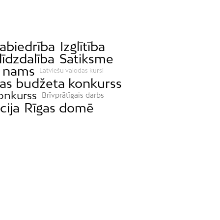
abiedrība
Izglītība
līdzdalība
Satiksme
 nams
Latviešu valodas kursi
bas budžeta konkurss
onkurss
Brīvprātīgais darbs
cija
Rīgas domē