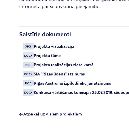
informēta par šī brīvkrāna pieejamību.
Saistītie dokumenti
Projekta vizualizācija
JPG
Projekta tāme
DOCX
Projekta realizācijas vieta kartē
PDF
SIA "Rīgas ūdens" atzinums
DOCX
Rīgas Austrumu izpilddirekcijas atzinums
DOC
Konkursa vērtēšanas komisijas 25.07.2019. sēdes p
DOCX
Atpakaļ uz visiem projektiem