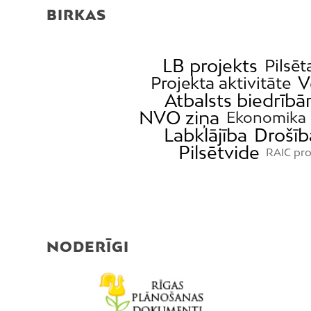
BIRKAS
LB projekts
Pilsēt
V
Projekta aktivitāte
Atbalsts biedrīb
NVO ziņa
Ekonomika
Labklājība
Drošīb
Pilsētvide
RAIC pro
NODERĪGI