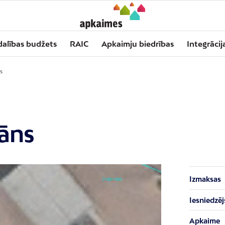
dalības budžets
RAIC
Apkaimju biedrības
Integrācij
s
rāns
Izmaksas
Iesniedzēj
Apkaime