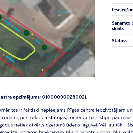
Iesniegša
Saņemto 
skaits
Statuss
 (kadastra apzīmējums: 01000090028002).
r tas ir faktiski nepieejams Rīgas centra iedzīvotājiem un 
odams pie Rolanda statujas, tomēr ar to ir stipri par maz. Ra
 gadus netiek atvērts dzeramā ūdens ieguvei. Vēl ļaunāk – šis 
rojekta ietvaros brīvkrānam tiks pieslēgts ūdens, tiks veik