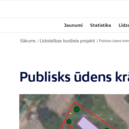
Jaunumi
Statistika
Līdz
Sākums
Līdzdalības budžeta projekti
/
/
Publisks ūdens krān
Publisks ūdens k