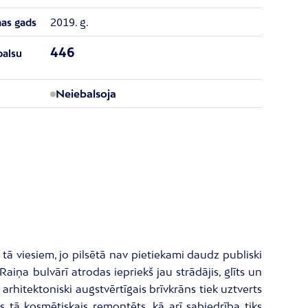
2019. g.
nas gads
446
balsu
Neiebalsoja
tā viesiem, jo pilsētā nav pietiekami daudz publiski
iņa bulvārī atrodas iepriekš jau strādājis, glīts un
arhitektoniski augstvērtīgais brīvkrāns tiek uztverts
ts tā kosmētiskais remontēts, kā arī sabiedrība tiks