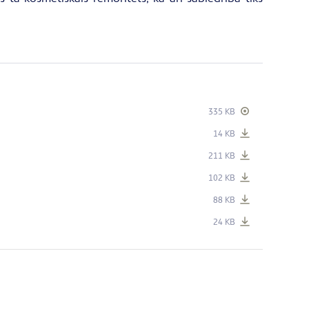
335 KB
14 KB
211 KB
102 KB
88 KB
24 KB