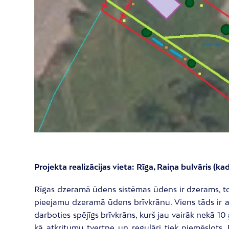
Projekta realizācijas vieta: Rīga, Raiņa bulvāris
Rīgas dzeramā ūdens sistēmas ūdens ir dzerams, tomē
pieejamu dzeramā ūdens brīvkrānu. Viens tāds ir atr
darboties spējīgs brīvkrāns, kurš jau vairāk nekā 10
kā atkritumu tvertne un regulāri tiek piemēslots. P