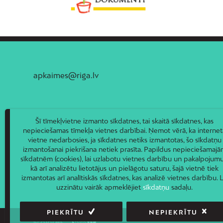
apkaimes@riga.lv
Šī tīmekļvietne izmanto sīkdatnes, tai skaitā sīkdatnes, kas
nepieciešamas tīmekļa vietnes darbībai. Ņemot vērā, ka internet
vietne nedarbosies, ja sīkdatnes netiks izmantotas, šo sīkdatņu
izmantošanai piekrišana netiek prasīta. Papildus nepieciešamaj
sīkdatnēm (cookies), lai uzlabotu vietnes darbību un pakalpojumu
kā arī analizētu lietotājus un pielāgotu saturu, šajā vietnē tiek
izmantotas arī analītiskās sīkdatnes, kas analizē vietnes darbību. L
uzzinātu vairāk apmeklējiet
sīkdatņu
sadaļu.
PIEKRĪTU
NEPIEKRĪTU
© 2026 AIC