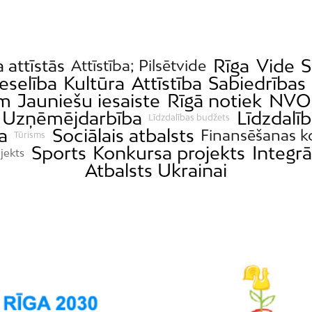
Rīga
Vide
S
a attīstās
Attīstība; Pilsētvide
eselība
Kultūra
Attīstība
Sabiedrības 
ām
Jauniešu iesaiste
Rīgā notiek
NVO
Uzņēmējdarbība
Līdzdalī
Līdzdalības budžets
a
Sociālais atbalsts
Finansēšanas k
Tūrisms
Sports
Konkursa projekts
Integrā
jekts
Atbalsts Ukrainai