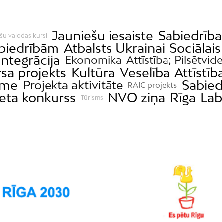
Jauniešu iesaiste
Sabiedrība
šu valodas kursi
 biedrībām
Atbalsts Ukrainai
Sociālais
Integrācija
Ekonomika
Attīstība; Pilsētvid
sa projekts
Kultūra
Veselība
Attīstīb
sme
Sabied
Projekta aktivitāte
RAIC projekts
žeta konkurss
NVO ziņa
Rīga
Lab
Tūrisms