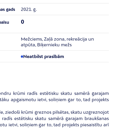
2021. g.
nas gads
0
balsu
Mežciems, Zaļā zona, rekreācija un
atpūta, Biķernieku mežs
Neatbilst prasībām
dendru krūmi radīs estētisku skatu samērā garajam
āku apgaismotu ietvi, soliņiem gar to, tad projekts
, ziedoši krūmi greznos pilsētas, skatu uzgreznojot
mi radīs estētisku skatu samērā garajam braukšanas
ietvi, soliņiem gar to, tad projekts piesaistītu arī