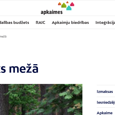
dalības budžets
RAIC
Apkaimju biedrības
Integrācij
 mežā
s mežā
Izmaksas
Iesniedzēj
Apkaime