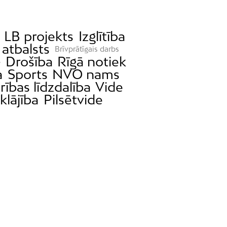
LB projekts
Izglītība
 atbalsts
Brīvprātīgais darbs
Drošība
Rīgā notiek
e
a
Sports
NVO nams
rības līdzdalība
Vide
klājība
Pilsētvide