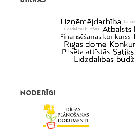
Uzņēmējdarbība
Latvie
Atbalsts
Līdzdalības budžets
Finansēšanas konkurss
Rīgas domē
Konkur
Satik
Pilsēta attīstās
Līdzdalības bud
NODERĪGI