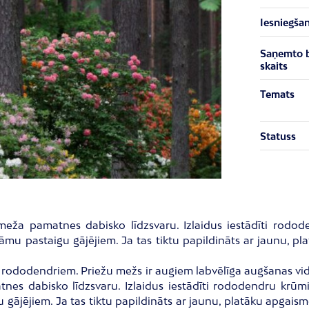
Iesniegša
Saņemto 
skaits
Temats
Statuss
t meža pamatnes dabisko līdzsvaru. Izlaidus iestādīti rodo
pastaigu gājējiem. Ja tas tiktu papildināts ar jaunu, plat
 rododendriem. Priežu mežs ir augiem labvēlīga augšanas vide
tnes dabisko līdzsvaru. Izlaidus iestādīti rododendru krū
ējiem. Ja tas tiktu papildināts ar jaunu, platāku apgaismotu 