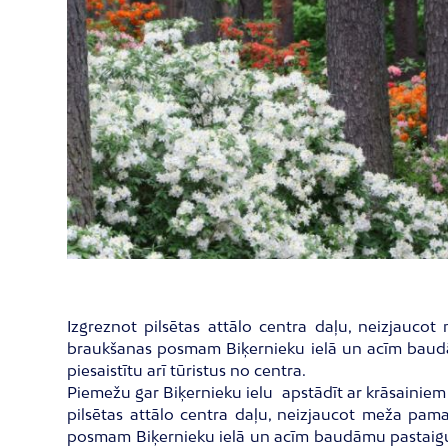
Izgreznot pilsētas attālo centra daļu, neizjauco
braukšanas posmam Biķernieku ielā un acīm baudāmu 
piesaistītu arī tūristus no centra.
Piemežu gar Biķernieku ielu apstādīt ar krāsainiem
pilsētas attālo centra daļu, neizjaucot meža pama
posmam Biķernieku ielā un acīm baudāmu pastaigu gāj