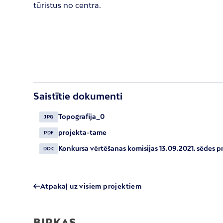
tūristus no centra.
Saistītie dokumenti
Topografija_0
JPG
projekta-tame
PDF
Konkursa vērtēšanas komisijas 13.09.2021. sēdes p
DOC
Atpakaļ uz visiem projektiem
BIRKAS