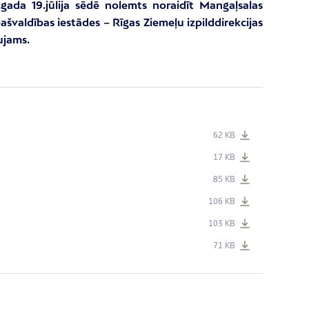
gada 19.jūlija sēdē nolemts noraidīt
Mangaļsalas
valdības iestādes – Rīgas Ziemeļu izpilddirekcijas
ujams.
62 KB
17 KB
85 KB
106 KB
103 KB
71 KB