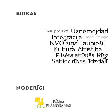
BIRKAS
Uzņēmējdar
RAIC projekts
Integrācija
Latviešu valodas
NVO ziņa
Jauniešu 
Kultūra
Attīstība
Tū
Rīg
Pilsēta attīstās
Sabiedrības līdzdal
NODERĪGI