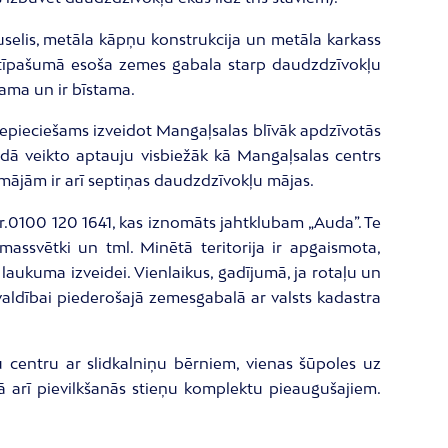
uselis, metāla kāpņu konstrukcija un metāla karkass
ivātīpašumā esoša zemes gabala starp daudzdzīvokļu
ama un ir bīstama.
 nepieciešams izveidot Mangaļsalas blīvāk apdzīvotās
dā veikto aptauju visbiežāk kā Mangaļsalas centrs
tmājām ir arī septiņas daudzdzīvokļu mājas.
Nr.0100 120 1641, kas iznomāts jahtklubam „Auda”. Te
massvētki un tml. Minētā teritorija ir apgaismota,
 laukuma izveidei. Vienlaikus, gadījumā, ja rotaļu un
ldībai piederošajā zemesgabalā ar valsts kadastra
u centru ar slidkalniņu bērniem, vienas šūpoles uz
ā arī pievilkšanās stieņu komplektu pieaugušajiem.