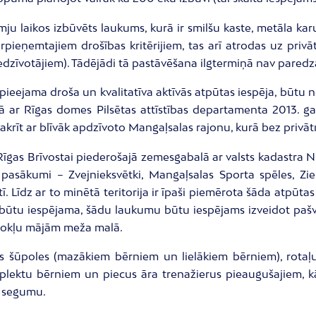
u laikos izbūvēts laukums, kurā ir smilšu kaste, metāla kar
ārpieņemtajiem drošības kritērijiem, tas arī atrodas uz pr
dzīvotājiem). Tādējādi tā pastāvēšana ilgtermiņā nav paredz
 pieejama droša un kvalitatīva aktīvās atpūtas iespēja, būtu
 ar Rīgas domes Pilsētas attīstības departamenta 2013. ga
sakrīt ar blīvāk apdzīvoto Mangaļsalas rajonu, kurā bez privā
Rīgas Brīvostai piederošajā zemesgabalā ar valsts kadastra 
s pasākumi – Zvejnieksvētki, Mangaļsalas Sporta spēles, Zie
 Līdz ar to minētā teritorija ir īpaši piemērota šāda atpūtas
ūtu iespējama, šādu laukumu būtu iespējams izveidot pašva
īvokļu mājām meža malā.
as šūpoles (mazākiem bērniem un lielākiem bērniem), rotaļ
mplektu bērniem un piecus āra trenažierus pieaugušajiem, k
s segumu.