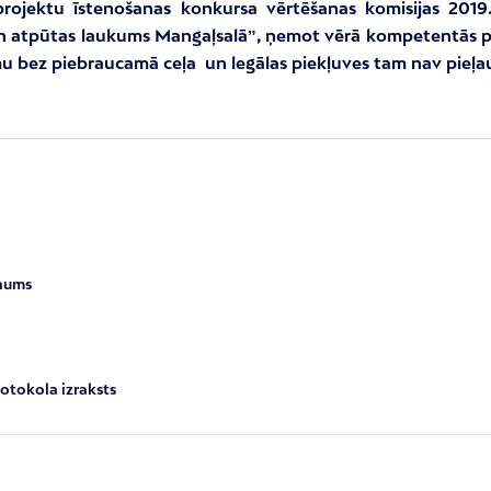
projektu īstenošanas konkursa vērtēšanas komisijas 2019.
un atpūtas laukums Mangaļsalā
ˮ, ņemot vērā kompetentās paš
u bez piebraucamā ceļa un legālas piekļuves tam nav pieļa
inums
rotokola izraksts