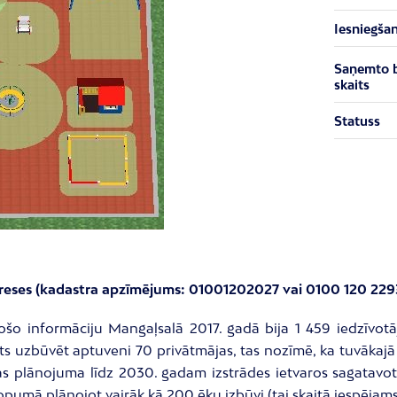
Iesniegša
Saņemto 
skaits
Statuss
dreses (kadastra apzīmējums:
01001202027
vai 0100 120 229
šo informāciju Mangaļsalā 2017. gadā bija 1 459 iedzīvotāj
 uzbūvēt aptuveni 70 privātmājas, tas nozīmē, ka tuvākajā
jas plānojuma līdz 2030. gadam izstrādes ietvaros sagatavo
pumā plānojot vairāk kā 200 ēku izbūvi (tai skaitā iespējams 