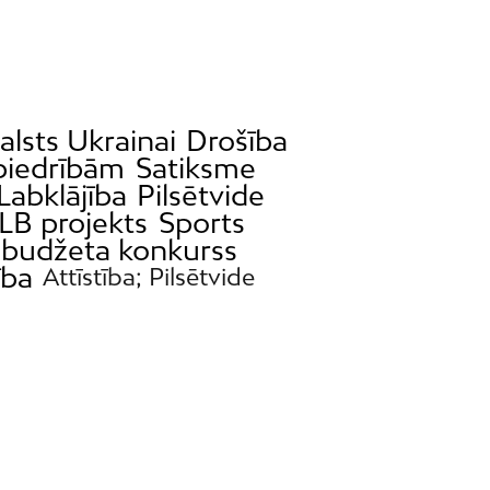
alsts Ukrainai
Drošība
 biedrībām
Satiksme
Labklājība
Pilsētvide
LB projekts
Sports
s budžeta konkurss
ība
Attīstība; Pilsētvide