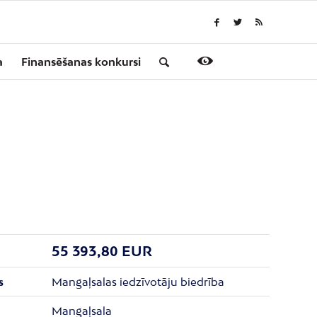
a
Finansēšanas konkursi
ā
55 393,80 EUR
Mangaļsalas iedzīvotāju biedrība
s
Mangaļsala