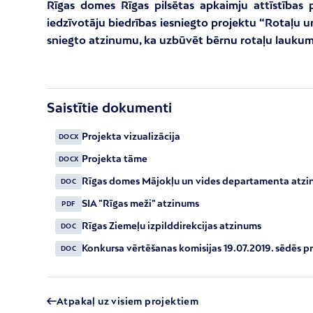
Rīgas domes Rīgas pilsētas apkaimju attīstības 
iedzīvotāju biedrības
iesniegto projektu “Rotaļu 
sniegto atzinumu,
ka uzbūvēt bērnu rotaļu laukum
Saistītie dokumenti
Projekta vizualizācija
DOCX
Projekta tāme
DOCX
Rīgas domes Mājokļu un vides departamenta atz
DOC
SIA "Rīgas meži" atzinums
PDF
Rīgas Ziemeļu izpilddirekcijas atzinums
DOC
Konkursa vērtēšanas komisijas 19.07.2019. sēdēs p
DOC
Atpakaļ uz visiem projektiem