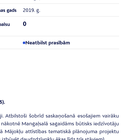
2019. g.
nas gads
0
balsu
Neatbilst prasībām
3).
i. Atbilstoši šobrīd saskaņošanā esošajiem vairāku
 nākotnē Mangaļsalā sagaidāms būtisks iedzīvotāju
tā Mājokļu attīstības tematiskā plānojuma projektu
izbūvēt daudzdzīvokļu ēkas līdz trīs stāviem).