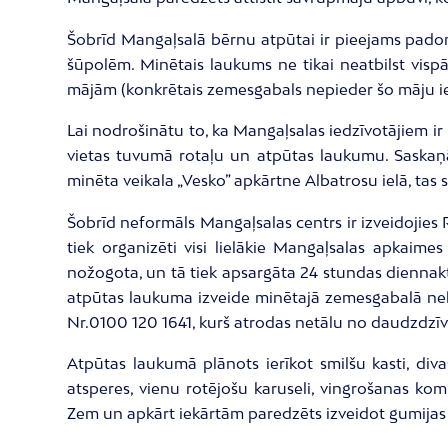
Šobrīd Mangaļsalā bērnu atpūtai ir pieejams padomj
šūpolēm. Minētais laukums ne tikai neatbilst visp
mājām (konkrētais zemesgabals nepieder šo māju ie
Lai nodrošinātu to, ka Mangaļsalas iedzīvotājiem ir
vietas tuvumā rotaļu un atpūtas laukumu. Saskaņā
minēta veikala „Vesko” apkārtne Albatrosu ielā, tas 
Šobrīd neformāls Mangaļsalas centrs ir izveidojies 
tiek organizēti visi lielākie Mangaļsalas apkaime
nožogota, un tā tiek apsargāta 24 stundas diennaktī.
atpūtas laukuma izveide minētajā zemesgabalā neb
Nr.0100 120 1641, kurš atrodas netālu no daudzdz
Atpūtas laukumā plānots ierīkot smilšu kasti, div
atsperes, vienu rotējošu karuseli, vingrošanas ko
Zem un apkārt iekārtām paredzēts izveidot gumija