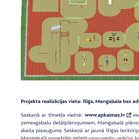
Projekta realizācijas vieta: Rīga, Mangaļsala bez a
Saskaņā ar tīmekļa vietnē:
www.apkaimes.lv
eso
zemesgabalu detālplānojumiem, Mangaļsalā plānots
skaita pieaugums. Saskaņā ar jaunā Rīgas teritori
Mangaļsalā paredzēts attīstīt savrupmāju apbūvi, ko