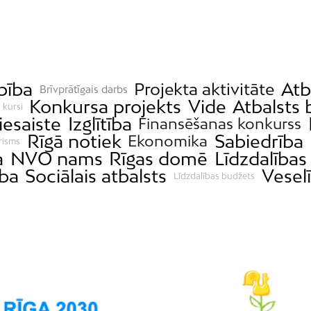
bība
Atb
Projekta aktivitāte
Brīvprātīgais darbs
Konkursa projekts
Vide
Atbalsts
 kursi
iesaiste
Izglītība
Finansēšanas konkurss
Rīgā notiek
Sabiedrība
Ekonomika
risms
a
NVO nams
Rīgas domē
Līdzdalība
ība
Sociālais atbalsts
Vesel
Līdzdalības budžets