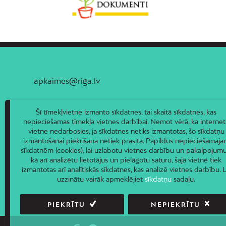
apkaimes@riga.lv
Šī tīmekļvietne izmanto sīkdatnes, tai skaitā sīkdatnes, kas
nepieciešamas tīmekļa vietnes darbībai. Ņemot vērā, ka internet
vietne nedarbosies, ja sīkdatnes netiks izmantotas, šo sīkdatņu
izmantošanai piekrišana netiek prasīta. Papildus nepieciešamaj
sīkdatnēm (cookies), lai uzlabotu vietnes darbību un pakalpojumu
kā arī analizētu lietotājus un pielāgotu saturu, šajā vietnē tiek
izmantotas arī analītiskās sīkdatnes, kas analizē vietnes darbību. L
uzzinātu vairāk apmeklējiet
sīkdatņu
sadaļu.
PIEKRĪTU
NEPIEKRĪTU