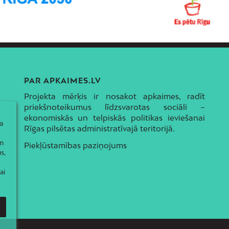
PAR APKAIMES.LV
Projekta mērķis ir nosakot apkaimes, radīt
priekšnoteikumus līdzsvarotas sociāli –
ekonomiskās un telpiskās politikas ieviešanai
a
Rīgas pilsētas administratīvajā teritorijā.
ām
Piekļūstamības paziņojums
s,
ai