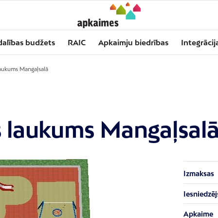
dalības budžets
RAIC
Apkaimju biedrības
Integrācij
laukums Mangaļsalā
s laukums Mangaļsal
Izmaksas
Iesniedzēj
Apkaime