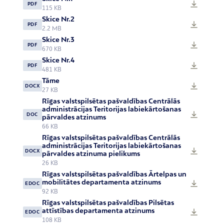
PDF
115 KB
Skice Nr.2
PDF
2.2 MB
Skice Nr.3
PDF
670 KB
Skice Nr.4
PDF
481 KB
Tāme
DOCX
27 KB
Rīgas valstspilsētas pašvaldības Centrālās
administrācijas Teritorijas labiekārtošanas
DOC
pārvaldes atzinums
66 KB
Rīgas valstspilsētas pašvaldības Centrālās
administrācijas Teritorijas labiekārtošanas
DOCX
pārvaldes atzinuma pielikums
26 KB
Rīgas valstspilsētas pašvaldības Ārtelpas un
mobilitātes departamenta atzinums
EDOC
92 KB
Rīgas valstspilsētas pašvaldības Pilsētas
attīstības departamenta atzinums
EDOC
108 KB