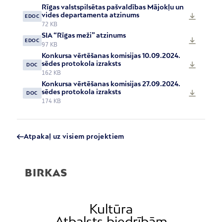
Rīgas valstspilsētas pašvaldības Mājokļu un
vides departamenta atzinums
EDOC
72 KB
SIA “Rīgas meži” atzinums
EDOC
97 KB
Konkursa vērtēšanas komisijas 10.09.2024.
sēdes protokola izraksts
DOC
162 KB
Konkursa vērtēšanas komisijas 27.09.2024.
sēdes protokola izraksts
DOC
174 KB
Atpakaļ uz visiem projektiem
BIRKAS
Kultūra
Atbalsts biedrībām