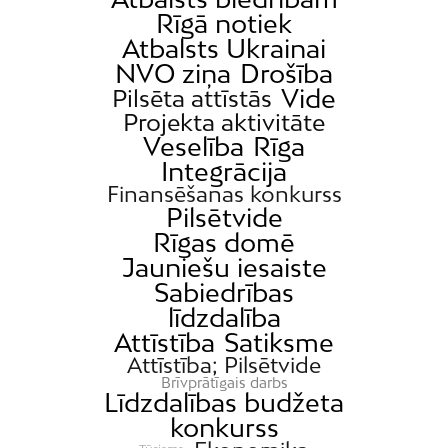
Rīgā notiek
Atbalsts Ukrainai
NVO ziņa
Drošība
Vide
Pilsēta attīstās
Projekta aktivitāte
Veselība
Rīga
Integrācija
Finansēšanas konkurss
Pilsētvide
Rīgas domē
Jauniešu iesaiste
Sabiedrības
līdzdalība
Attīstība
Satiksme
Attīstība; Pilsētvide
Brīvprātīgais darbs
Līdzdalības budžeta
konkurss