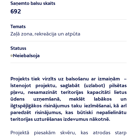
Saņemto balsu skaits
692
Temats
Zaļā zona, rekreācija un atpūta
Statuss
Neiebalsoja
Projekts tiek virzīts uz balsošanu ar izmaiņām –
īstenojot projektu, saglabāt (uzlabot) pilsētas
pļavu, nesamazināt teritorijas kapacitāti lietus
ūdens uzņemšanā, meklēt labākos un
ilgtspējīgākos risinājumus taku iezīmēšanai, kā arī
paredzēt risinājumus, kas būtiski nepalielinātu
teritorijas uzturēšanas izdevumus nākotnē.
Projektā piesakām skvēru, kas atrodas starp