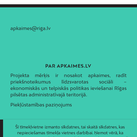
apkaimes@riga.lv
PAR APKAIMES.LV
Projekta mērķis ir nosakot apkaimes, radīt
priekšnoteikumus līdzsvarotas sociāli –
ekonomiskās un telpiskās politikas ieviešanai Rīgas
pilsētas administratīvajā teritorijā.
Piekļūstamības paziņojums
Šī tīmekļvietne izmanto sīkdatnes, tai skaitā sīkdatnes, kas
nepieciešamas tīmekļa vietnes darbībai. Ņemot vērā, ka