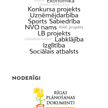
Ekonomika
Tūrisms
Latviešu valodas kursi
Konkursa projekts
Uzņēmējdarbība
Sports
Sabiedrība
NVO nams
RAIC projekts
LB projekts
Labklājība
Līdzdalības budžets
Izglītība
Sociālais atbalsts
NODERĪGI