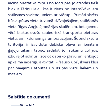
aicina piestāt kaimiņus no Mārupes, jo atrodas tieši
blakus Tēriņu ielai, kas ir viens no intensīvākajiem
satiksmes savienojumiem ar Mārupi. Primāri skvērs
būs atpūtas vieta tuvumā dzīvojošajiem, satikšanās
vieta Rīgas Angļu ģimnāzijas skolēniem, bet, ņemot
vērā blakus esošo sabiedriskā transporta pieturas
vietu, arī ikvienam garāmbraucējam. Šobrīd skvēra
teritorijā ir izveidota dabiskā pļava ar iemītām
gājēju takām, tāpēc, sadalot šo laukumu celiņos,
izbūvējot soliņus, izceļot dabisko pļavu un ierīkojot
apkaimē iederīgu aktivitāti – “sauso upi”, skvērs kļūs
par pieejamu atpūtas un izziņas vietu lieliem un
maziem.
Saistītie dokumenti
Skice Nr.1