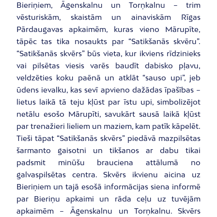
Bieriņiem, Āgenskalnu un Torņkalnu – trim
vēsturiskām, skaistām un ainaviskām Rīgas
Pārdaugavas apkaimēm, kuras vieno Mārupīte,
tāpēc tas tika nosaukts par “Satikšanās skvēru”.
“Satikšanās skvērs” būs vieta, kur ikviens rīdzinieks
vai pilsētas viesis varēs baudīt dabisko pļavu,
veldzēties koku paēnā un atklāt “sauso upi”, jeb
ūdens ievalku, kas sevī apvieno dažādas īpašības –
lietus laikā tā teju kļūst par īstu upi, simbolizējot
netālu esošo Mārupīti, savukārt sausā laikā kļūst
par trenažieri lieliem un maziem, kam patīk kāpelēt.
Tieši tāpat “Satikšanās skvērs” piedāvā mazpilsētas
šarmanto gaisotni un tikšanos ar dabu tikai
padsmit minūšu brauciena attālumā no
galvaspilsētas centra. Skvērs ikvienu aicina uz
Bieriņiem un tajā esošā informācijas siena informē
par Bieriņu apkaimi un rāda ceļu uz tuvējām
apkaimēm – Āgenskalnu un Torņkalnu. Skvērs