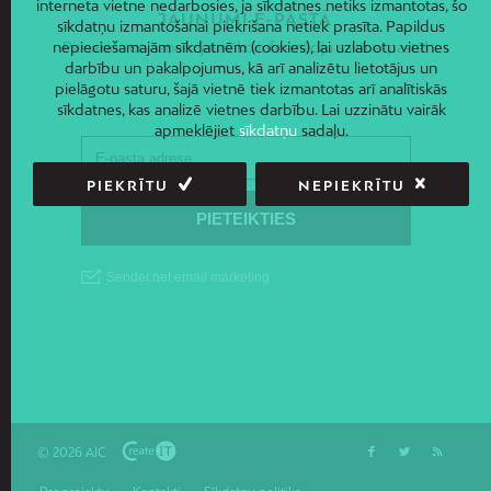
interneta vietne nedarbosies, ja sīkdatnes netiks izmantotas, šo
JAUNUMI E-PASTĀ
sīkdatņu izmantošanai piekrišana netiek prasīta. Papildus
nepieciešamajām sīkdatnēm (cookies), lai uzlabotu vietnes
Piesakies un saņem jaunāko informāciju savā e-pastā!
darbību un pakalpojumus, kā arī analizētu lietotājus un
pielāgotu saturu, šajā vietnē tiek izmantotas arī analītiskās
sīkdatnes, kas analizē vietnes darbību. Lai uzzinātu vairāk
apmeklējiet
sīkdatņu
sadaļu.
PIEKRĪTU
NEPIEKRĪTU
© 2026 AIC