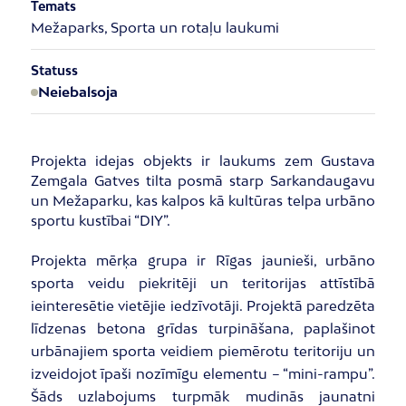
Temats
Mežaparks, Sporta un rotaļu laukumi
Statuss
Neiebalsoja
Projekta idejas objekts ir laukums zem Gustava
Zemgala Gatves tilta posmā starp Sarkandaugavu
un Mežaparku, kas kalpos kā kultūras telpa urbāno
sportu kustībai “DIY”.
Projekta mērķa grupa ir Rīgas jaunieši, urbāno
sporta veidu piekritēji un teritorijas attīstībā
ieinteresētie vietējie iedzīvotāji. Projektā paredzēta
līdzenas betona grīdas turpināšana, paplašinot
urbānajiem sporta veidiem piemērotu teritoriju un
izveidojot īpaši nozīmīgu elementu – “mini-rampu”.
Šāds uzlabojums turpmāk mudinās jaunatni