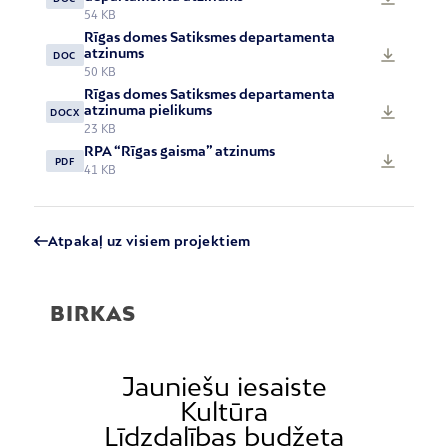
54 KB
Rīgas domes Satiksmes departamenta
atzinums
DOC
50 KB
Rīgas domes Satiksmes departamenta
atzinuma pielikums
DOCX
23 KB
RPA “Rīgas gaisma” atzinums
PDF
41 KB
Atpakaļ uz visiem projektiem
BIRKAS
Jauniešu iesaiste
Kultūra
Līdzdalības budžeta