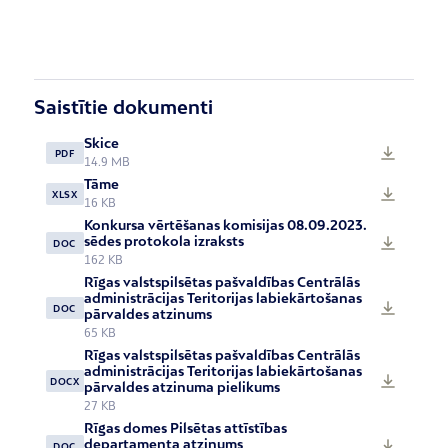
Saistītie dokumenti
Skice
PDF
14.9 MB
Tāme
XLSX
16 KB
Konkursa vērtēšanas komisijas 08.09.2023.
sēdes protokola izraksts
DOC
162 KB
Rīgas valstspilsētas pašvaldības Centrālās
administrācijas Teritorijas labiekārtošanas
DOC
pārvaldes atzinums
65 KB
Rīgas valstspilsētas pašvaldības Centrālās
administrācijas Teritorijas labiekārtošanas
DOCX
pārvaldes atzinuma pielikums
27 KB
Rīgas domes Pilsētas attīstības
departamenta atzinums
DOC