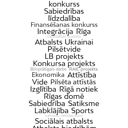
konkurss
Sabiedrības
līdzdalība
Finansēšanas konkurss
Integrācija
Rīga
Līdzdalības budžets
Atbalsts Ukrainai
Pilsētvide
LB projekts
Konkursa projekts
RAIC projekts
Brīvprātīgais darbs
Attīstība
Ekonomika
Vide
Pilsēta attīstās
Izglītība
Rīgā notiek
Rīgas domē
Sabiedrība
Satiksme
Labklājība
Sports
Latviešu valodas kursi
Sociālais atbalsts