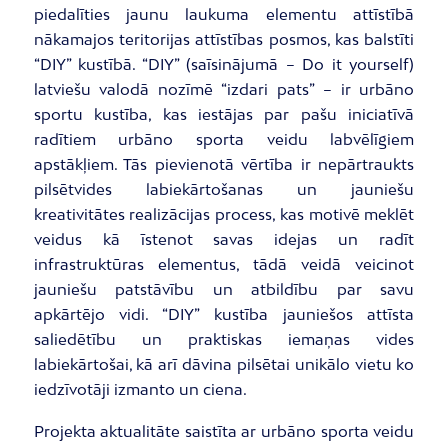
piedalīties jaunu laukuma elementu attīstībā
nākamajos teritorijas attīstības posmos, kas balstīti
“DIY” kustībā. “DIY” (saīsinājumā – Do it yourself)
latviešu valodā nozīmē “izdari pats” – ir urbāno
sportu kustība, kas iestājas par pašu iniciatīvā
radītiem urbāno sporta veidu labvēlīgiem
apstākļiem. Tās pievienotā vērtība ir nepārtraukts
pilsētvides labiekārtošanas un jauniešu
kreativitātes realizācijas process, kas motivē meklēt
veidus kā īstenot savas idejas un radīt
infrastruktūras elementus, tādā veidā veicinot
jauniešu patstāvību un atbildību par savu
apkārtējo vidi. “DIY” kustība jauniešos attīsta
saliedētību un praktiskas iemaņas vides
labiekārtošai, kā arī dāvina pilsētai unikālo vietu ko
iedzīvotāji izmanto un ciena.
Projekta aktualitāte saistīta ar urbāno sporta veidu