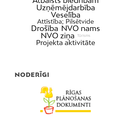
Atbalsts biedrībām
Uzņēmējdarbība
Veselība
Attīstība; Pilsētvide
Drošība
NVO nams
NVO ziņa
Tūrisms
Projekta aktivitāte
NODERĪGI