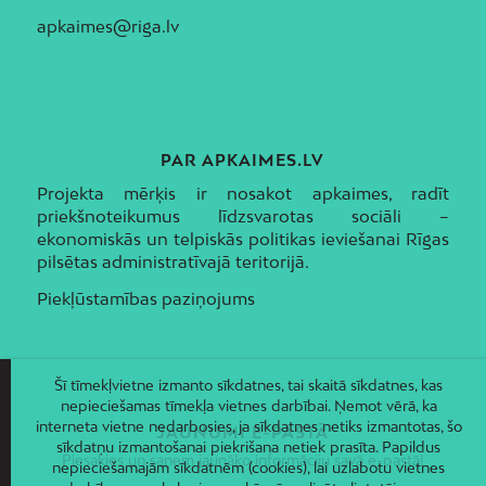
apkaimes@riga.lv
PAR APKAIMES.LV
Projekta mērķis ir nosakot apkaimes, radīt
priekšnoteikumus līdzsvarotas sociāli –
ekonomiskās un telpiskās politikas ieviešanai Rīgas
pilsētas administratīvajā teritorijā.
Piekļūstamības paziņojums
Šī tīmekļvietne izmanto sīkdatnes, tai skaitā sīkdatnes, kas
nepieciešamas tīmekļa vietnes darbībai. Ņemot vērā, ka
interneta vietne nedarbosies, ja sīkdatnes netiks izmantotas, šo
JAUNUMI E-PASTĀ
sīkdatņu izmantošanai piekrišana netiek prasīta. Papildus
Piesakies un saņem jaunāko informāciju savā e-pastā!
nepieciešamajām sīkdatnēm (cookies), lai uzlabotu vietnes