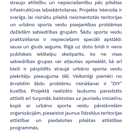
straujo attīstību un nepieciešamību pēc pilsētas
infastruktūras labiekārtošanas. Projekta īstenoša ir
svarīga, lai risinātu pilsētā neizmantotās teritorijas
un urbāno sporta veidu pieejamības problēmas
dažādām sabiedrības grupām. Šādu sporta veidu
praktizēšanai ir nepieciešami speciāli apstākļi:
sauss un gluds segums. Rīgā uz doto brīdi ir viens
publiskais iekštelpu skeitparks, ko ne visas
sabiedrības grupas var atļauties apmeklēt, kā arī
bieži ir pārpildīts straujā urbāno sporta veidu
piekritēju pieauguma dēļ. Veiksmīgi piemēri no
ārvalstīm šādu problēmu risināšanai ir “DIY”
kustība. Projektā realizēto laukumu paredzēts
attīstīt arī turpmāk, balstoties uz jauniešu iniciatīvu
kopā ar urbāno sporta veidu pārstāvošām
organizācijām, piesaistot jaunus līdzekļus teritorijas
attīstībai un piedaloties pilsētas attīstības
programmās.