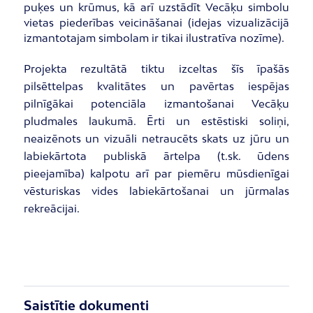
puķes un krūmus, kā arī uzstādīt Vecāķu simbolu
vietas piederības veicināšanai (idejas vizualizācijā
izmantotajam simbolam ir tikai ilustratīva nozīme).
Projekta rezultātā tiktu izceltas šīs īpašās
pilsēttelpas kvalitātes un pavērtas iespējas
pilnīgākai potenciāla izmantošanai Vecāķu
pludmales laukumā. Ērti un estēstiski soliņi,
neaizēnots un vizuāli netraucēts skats uz jūru un
labiekārtota publiskā ārtelpa (t.sk. ūdens
pieejamība) kalpotu arī par piemēru mūsdienīgai
vēsturiskas vides labiekārtošanai un jūrmalas
rekreācijai.
Saistītie dokumenti