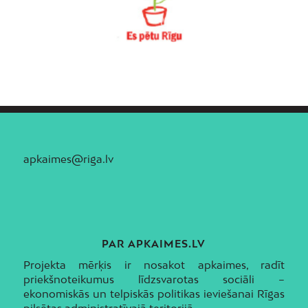
apkaimes@riga.lv
PAR APKAIMES.LV
Projekta mērķis ir nosakot apkaimes, radīt
priekšnoteikumus līdzsvarotas sociāli –
ekonomiskās un telpiskās politikas ieviešanai Rīgas
pilsētas administratīvajā teritorijā.