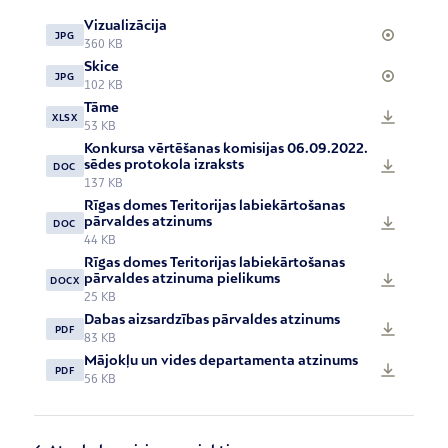
Vizualizācija
JPG
360 KB
Skice
JPG
102 KB
Tāme
XLSX
53 KB
Konkursa vērtēšanas komisijas 06.09.2022.
sēdes protokola izraksts
DOC
137 KB
Rīgas domes Teritorijas labiekārtošanas
pārvaldes atzinums
DOC
44 KB
Rīgas domes Teritorijas labiekārtošanas
pārvaldes atzinuma pielikums
DOCX
25 KB
Dabas aizsardzības pārvaldes atzinums
PDF
83 KB
Mājokļu un vides departamenta atzinums
PDF
56 KB