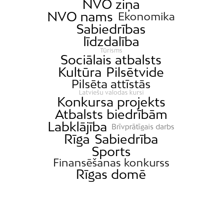
NVO ziņa
NVO nams
Ekonomika
Sabiedrības
līdzdalība
Tūrisms
Sociālais atbalsts
Kultūra
Pilsētvide
Pilsēta attīstās
Latviešu valodas kursi
Konkursa projekts
Atbalsts biedrībām
Labklājība
Brīvprātīgais darbs
Rīga
Sabiedrība
Sports
Finansēšanas konkurss
Rīgas domē