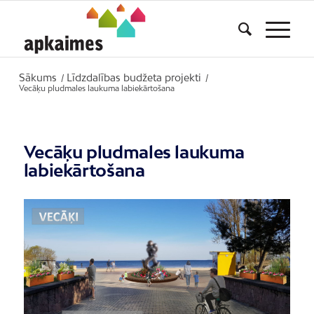
Sākums
Līdzdalības budžeta projekti
/
/
Vecāķu pludmales laukuma labiekārtošana
Vecāķu pludmales laukuma
labiekārtošana