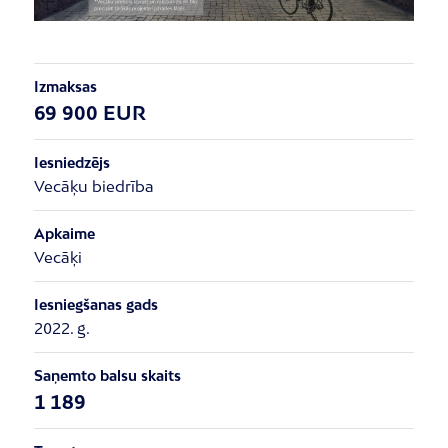
Izmaksas
69 900 EUR
Iesniedzējs
Vecāķu biedrība
Apkaime
Vecāķi
Iesniegšanas gads
2022. g.
Saņemto balsu skaits
1 189