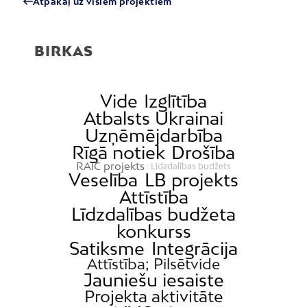
Atpakaļ uz visiem projektiem
BIRKAS
Vide
Izglītība
Atbalsts Ukrainai
Uzņēmējdarbība
Rīgā notiek
Drošība
RAIC projekts
Līdzdalības budžets
Veselība
LB projekts
Attīstība
Līdzdalības budžeta
konkurss
Satiksme
Integrācija
Attīstība; Pilsētvide
Jauniešu iesaiste
Projekta aktivitāte