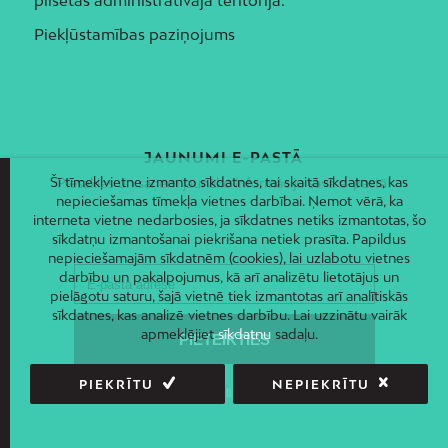
Piekļūstamības paziņojums
JAUNUMI E-PASTĀ
Šī tīmekļvietne izmanto sīkdatnes, tai skaitā sīkdatnes, kas
Piesakies un saņem jaunāko informāciju savā e-pastā!
nepieciešamas tīmekļa vietnes darbībai. Ņemot vērā, ka
interneta vietne nedarbosies, ja sīkdatnes netiks izmantotas, šo
sīkdatņu izmantošanai piekrišana netiek prasīta. Papildus
nepieciešamajām sīkdatnēm (cookies), lai uzlabotu vietnes
darbību un pakalpojumus, kā arī analizētu lietotājus un
pielāgotu saturu, šajā vietnē tiek izmantotas arī analītiskās
sīkdatnes, kas analizē vietnes darbību. Lai uzzinātu vairāk
apmeklējiet
sīkdatņu
sadaļu.
PIEKRĪTU
NEPIEKRĪTU