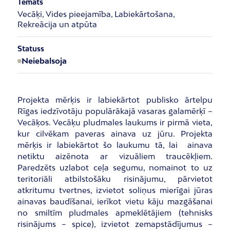
Temats
Vecāķi, Vides pieejamība, Labiekārtošana,
Rekreācija un atpūta
Statuss
Neiebalsoja
Projekta mērķis ir labiekārtot publisko ārtelpu
Rīgas iedzīvotāju populārākajā vasaras galamērķī –
Vecāķos. Vecāķu pludmales laukums ir pirmā vieta,
kur cilvēkam paveras ainava uz jūru. Projekta
mērķis ir labiekārtot šo laukumu tā, lai ainava
netiktu aizēnota ar vizuāliem traucēkļiem.
Paredzēts uzlabot ceļa segumu, nomainot to uz
teritoriāli atbilstošāku risinājumu, pārvietot
atkritumu tvertnes, izvietot soliņus mierīgai jūras
ainavas baudīšanai, ierīkot vietu kāju mazgāšanai
no smiltīm pludmales apmeklētājiem (tehnisks
risinājums – spice), izvietot zemapstādījumus –