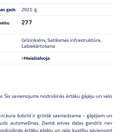
2021. g.
nas gads
277
balsu
Grīziņkalns, Satiksmes infrastruktūra,
Labiekārtošana
Neiebalsoja
ni. Šis savienojums nodrošinās ērtāku gājēju un velo
āni,kura šobrīd ir grūtāk sasniedzama – gājējiem un
audz automašīnas. Ziemā ietves daļas gandrīz nav
 nodrošinās ērtāku gājēju un velo kustību savienojot