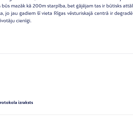
 būs mazāk kā 200m starpība, bet gājējam tas ir būtisks attālum
ka, jo jau gadiem šī vieta Rīgas vēsturiskajā centrā ir degrad
votāju cienīgi.
rotokola izraksts