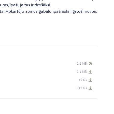
s, īpaši, ja tas ir drošāks!
ēta. Apkārtējo zemes gabalu īpašnieki ilgstoši neveic
1.1 MB
1.4 MB
13 KB
113 KB