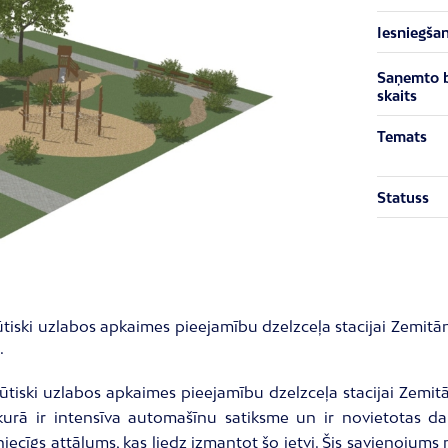
Iesniegša
Saņemto 
skaits
Temats
Statuss
tiski uzlabos apkaimes pieejamību dzelzceļa stacijai Zemitā
.
ūtiski uzlabos apkaimes pieejamību dzelzceļa stacijai Zemit
 kurā ir intensīva automašīnu satiksme un ir novietotas d
ecīgs attālums, kas liedz izmantot šo ietvi. Šis savienojums