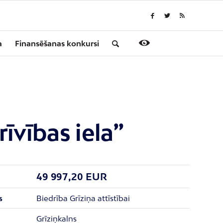
a
Finansēšanas konkursi
īvības iela”
49 997,20 EUR
Biedrība Grīziņa attīstībai
s
Grīziņkalns