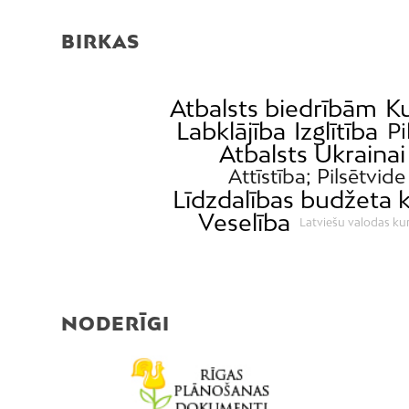
BIRKAS
Atbalsts biedrībām
Ku
Labklājība
Izglītība
Pi
Atbalsts Ukrainai
Attīstība; Pilsētvide
Līdzdalības budžeta 
Veselība
Latviešu valodas kur
NODERĪGI