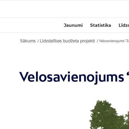
Jaunumi
Statistika
Līdz
Sākums
Līdzdalības budžeta projekti
/
/
Velosavienojums “Zem
Velosavienojums “