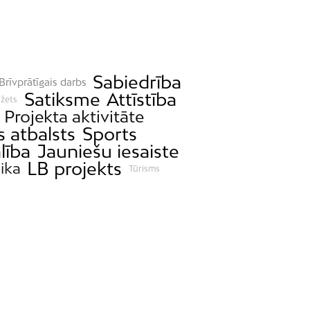
Sabiedrība
Brīvprātīgais darbs
Satiksme
Attīstība
džets
Projekta aktivitāte
s atbalsts
Sports
lība
Jauniešu iesaiste
LB projekts
ika
Tūrisms