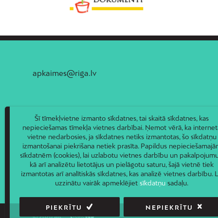
apkaimes@riga.lv
Šī tīmekļvietne izmanto sīkdatnes, tai skaitā sīkdatnes, kas
nepieciešamas tīmekļa vietnes darbībai. Ņemot vērā, ka internet
vietne nedarbosies, ja sīkdatnes netiks izmantotas, šo sīkdatņu
izmantošanai piekrišana netiek prasīta. Papildus nepieciešamaj
sīkdatnēm (cookies), lai uzlabotu vietnes darbību un pakalpojumu
kā arī analizētu lietotājus un pielāgotu saturu, šajā vietnē tiek
izmantotas arī analītiskās sīkdatnes, kas analizē vietnes darbību. L
uzzinātu vairāk apmeklējiet
sīkdatņu
sadaļu.
PIEKRĪTU
NEPIEKRĪTU
© 2026 AIC