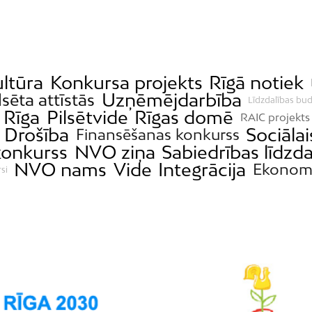
ltūra
Konkursa projekts
Rīgā notiek
Uzņēmējdarbība
lsēta attīstās
Līdzdalības bu
Rīga
Pilsētvide
Rīgas domē
RAIC projekts
Drošība
Sociālai
Finansēšanas konkurss
konkurss
NVO ziņa
Sabiedrības līdzda
NVO nams
Vide
Integrācija
Ekonom
si