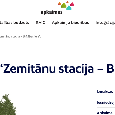
dalības budžets
RAIC
Apkaimju biedrības
Integrācij
itānu stacija – Brīvības iela”...
Zemitānu stacija – Br
Izmaksas
Iesniedzēj
Apkaime