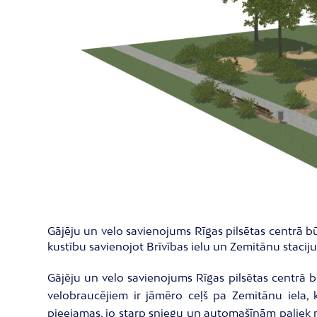
Gājēju un velo savienojums Rīgas pilsētas centrā bū
kustību savienojot Brīvības ielu un Zemitānu staciju
Gājēju un velo savienojums Rīgas pilsētas centrā b
velobraucējiem ir jāmēro ceļš pa Zemitānu iela,
pieejamas, jo starp sniegu un automašīnām paliek ni