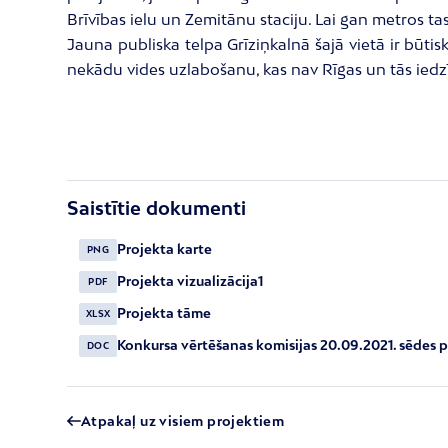
Brīvības ielu un Zemitānu staciju. Lai gan metros tas
Jauna publiska telpa Grīziņkalnā šajā vietā ir būtis
nekādu vides uzlabošanu, kas nav Rīgas un tās iedzī
Saistītie dokumenti
Projekta karte
PNG
Projekta vizualizācija1
PDF
Projekta tāme
XLSX
Konkursa vērtēšanas komisijas 20.09.2021. sēdes p
DOC
Atpakaļ uz visiem projektiem