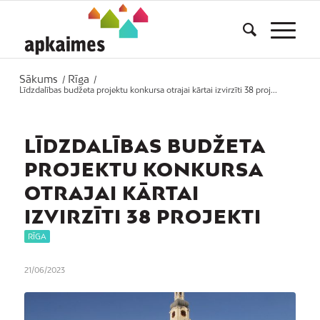
Sākums
Rīga
/
/
Līdzdalības budžeta projektu konkursa otrajai kārtai izvirzīti 38 proj...
LĪDZDALĪBAS BUDŽETA
PROJEKTU KONKURSA
OTRAJAI KĀRTAI
IZVIRZĪTI 38 PROJEKTI
RĪGA
21/06/2023