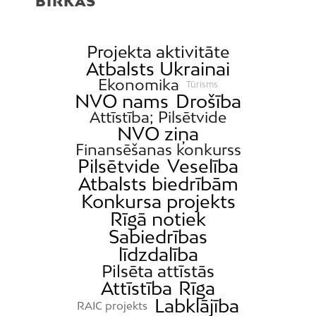
BIRKAS
Projekta aktivitāte
Atbalsts Ukrainai
Ekonomika
Tūrisms
NVO nams
Drošība
Attīstība; Pilsētvide
NVO ziņa
Finansēšanas konkurss
Pilsētvide
Veselība
Atbalsts biedrībām
Konkursa projekts
Rīgā notiek
Sabiedrības
līdzdalība
Pilsēta attīstās
Attīstība
Rīga
Labklājība
RAIC projekts