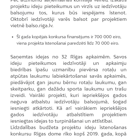
projektu ideju pieteikumus un virzīs uz iedzīvotāju
balsojumu tos, kurus būs iespējams īstenot.
Oktobrī iedzīvotāji varēs balsot par projektiem
vietnē balso.riga.lv.
Šī gada kopējais konkursa finansējums ir 700 000 eiro,
viena projekta īstenošanai paredzēti līdz 70 000 eiro.
Saņemtas idejas no 32 Rīgas apkaimēm. Savos
ideju pieteikumos iedzīvotāji un apkaimju
biedrības īpašu uzmanību pievērsa rotaļu un
atpūtas laukumu labiekārtošanai savās apkaimēs,
piedāvājot gan jaunu bērnu rotaļu laukumu, gan
skeitparku, gan dažādu sporta laukumu un trašu
izveidi. Vairāki projekti, kuri iepriekšējos gados
neguva atbalstu iedzīvotāju balsojumā, šogad
iesniegti atkārtoti. Kā arī vairākiem iepriekšējos
gados iedzīvotāju atbalstītiem projektiem
iesniegtas idejas to turpināšanai un attīstībai.
Līdzdalības budžeta projektu ideju īstenošanas
konkursu Rīgas dome rīko kopš 2019. gada, kopā