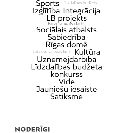
Sports
Līdzdalības budžets
Izglītība
Integrācija
LB projekts
Brīvprātīgais darbs
Sociālais atbalsts
Sabiedrība
Rīgas domē
Kultūra
Latviešu valodas kursi
Uzņēmējdarbība
Līdzdalības budžeta
konkurss
Vide
Jauniešu iesaiste
Satiksme
NODERĪGI