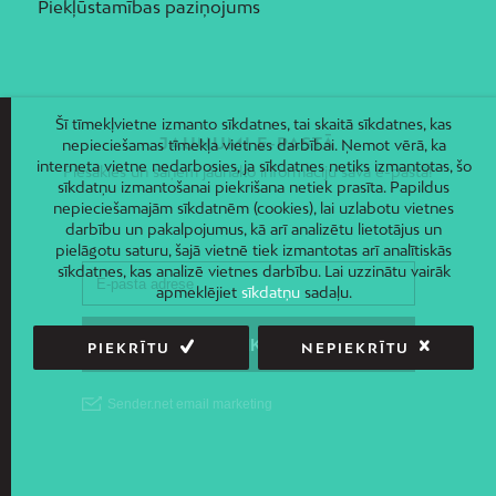
Piekļūstamības paziņojums
Šī tīmekļvietne izmanto sīkdatnes, tai skaitā sīkdatnes, kas
JAUNUMI E-PASTĀ
nepieciešamas tīmekļa vietnes darbībai. Ņemot vērā, ka
interneta vietne nedarbosies, ja sīkdatnes netiks izmantotas, šo
Piesakies un saņem jaunāko informāciju savā e-pastā!
sīkdatņu izmantošanai piekrišana netiek prasīta. Papildus
nepieciešamajām sīkdatnēm (cookies), lai uzlabotu vietnes
darbību un pakalpojumus, kā arī analizētu lietotājus un
pielāgotu saturu, šajā vietnē tiek izmantotas arī analītiskās
sīkdatnes, kas analizē vietnes darbību. Lai uzzinātu vairāk
apmeklējiet
sīkdatņu
sadaļu.
PIEKRĪTU
NEPIEKRĪTU