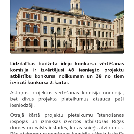
Līdzdalības budžeta ideju konkursa vērtēšanas
komisija ir izvērtējusi 48 iesniegto projektu
atbilstību konkursa nolikumam un 38 no tiem
izvirzīti konkursa 2. kārtai.
Astoņus projektus vērtēšanas komisija noraidīja,
bet divus projekta pieteikumus atsauca paši
iesniedzēji.
Otrajā kārtā projektu pieteikumu īstenošanas
iespējas un izmaksas izvērtēs atbilstošās Rīgas
domes un valsts iestādes, kuras sniegs atzinumus.
Pēc atzinumu saņemšanas komisija vēlreiz izskatīs