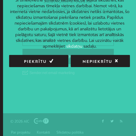
JAUNUMI E-PASTĀ
nepieciešamas tīmekļa vietnes darbībai. Ņemot vērā, ka
Piesakies un saņem jaunāko informāciju savā e-pastā!
interneta vietne nedarbosies, ja sīkdatnes netiks izmantotas, šo
sīkdatņu izmantošanai piekrišana netiek prasīta. Papildus
nepieciešamajām sīkdatnēm (cookies), lai uzlabotu vietnes
darbību un pakalpojumus, kā arī analizētu lietotājus un
pielāgotu saturu, šajā vietnē tiek izmantotas arī analītiskās
sīkdatnes, kas analizē vietnes darbību. Lai uzzinātu vairāk
apmeklējiet
sīkdatņu
sadaļu.
PIEKRĪTU
NEPIEKRĪTU
© 2026 AIC
Par projektu
Kontakti
Sīkdatņu politika