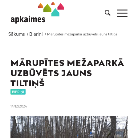
Sākums
Bieriņi
/
/
Mārupītes mežaparkā uzbūvēts jauns tiltiņš
MĀRUPĪTES MEŽAPARKĀ
UZBŪVĒTS JAUNS
TILTIŅŠ
BIERIŅI
14/12/2024