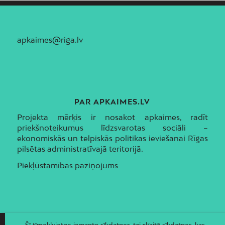
apkaimes@riga.lv
PAR APKAIMES.LV
Projekta mērķis ir nosakot apkaimes, radīt
priekšnoteikumus līdzsvarotas sociāli –
ekonomiskās un telpiskās politikas ieviešanai Rīgas
pilsētas administratīvajā teritorijā.
Piekļūstamības paziņojums
Šī tīmekļvietne izmanto sīkdatnes, tai skaitā sīkdatnes, kas