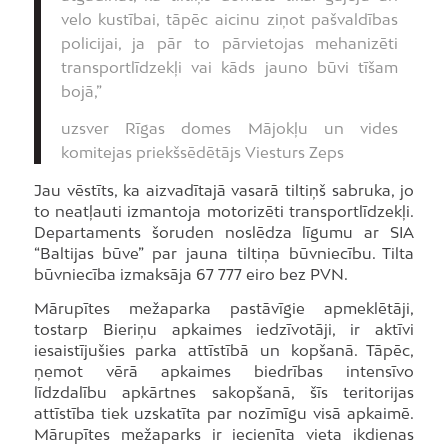
velo kustībai, tāpēc aicinu ziņot pašvaldības
policijai, ja pār to pārvietojas mehanizēti
transportlīdzekļi vai kāds jauno būvi tīšam
bojā,”
uzsver Rīgas domes Mājokļu un vides
komitejas priekšsēdētājs Viesturs Zeps
Jau vēstīts, ka aizvadītajā vasarā tiltiņš sabruka, jo
to neatļauti izmantoja motorizēti transportlīdzekļi.
Departaments šoruden noslēdza līgumu ar SIA
“Baltijas būve” par jauna tiltiņa būvniecību. Tilta
būvniecība izmaksāja 67 777 eiro bez PVN.
Mārupītes mežaparka pastāvīgie apmeklētāji,
tostarp Bieriņu apkaimes iedzīvotāji, ir aktīvi
iesaistījušies parka attīstībā un kopšanā. Tāpēc,
ņemot vērā apkaimes biedrības intensīvo
līdzdalību apkārtnes sakopšanā, šīs teritorijas
attīstība tiek uzskatīta par nozīmīgu visā apkaimē.
Mārupītes mežaparks ir iecienīta vieta ikdienas