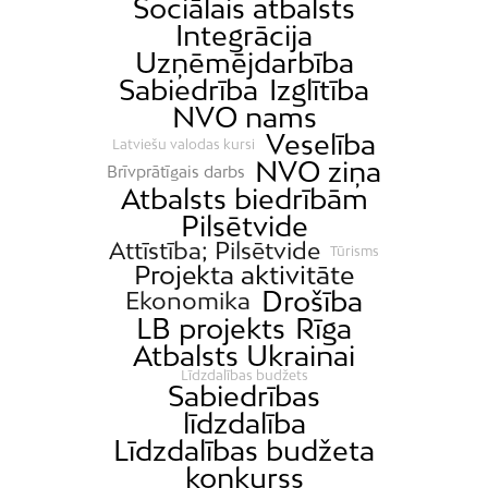
Sociālais atbalsts
Integrācija
Uzņēmējdarbība
Sabiedrība
Izglītība
NVO nams
Veselība
Latviešu valodas kursi
NVO ziņa
Brīvprātīgais darbs
Atbalsts biedrībām
Pilsētvide
Attīstība; Pilsētvide
Tūrisms
Projekta aktivitāte
Drošība
Ekonomika
LB projekts
Rīga
Atbalsts Ukrainai
Līdzdalības budžets
Sabiedrības
līdzdalība
Līdzdalības budžeta
konkurss