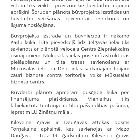
vidum tiks veikti provizoriskie būvdarbu apjomu
aprēķini. Šoruden plānots būvprojekta izstrādes un
būvdarbu veikšanas apvienotais iepirkums un
līguma noslēgšana.
Būvprojekta izstrāde un būvniecība ir nākamo
gadu laikā. Tilta pievedceļš līdz Jelgavas ielai tiks
savienots ar plānotā veloceļa Centrs-Ziepniekkalns
risinājumiem. Mūkusalas ielas pusē infrastruktūras
pielāgošanu un tilta trases savienošanu ar
Mūkusalas ielu pa Dēļu ielas sarkanajām līnijām
cauri biznesa centra teritorijai veiks Mūkusalas
biznesa centrs.
Būvdarbi plānoti apmēram pusgada laikā pēc
finansējuma piešķiršanas. Vienlaikus tiks
labiekārtota teritorija ap tiltu pašvaldības īpašumā,
iepretim LU Zinātņu mājai.
Kīleveina grāvis ir Daugavas attekas posms
Torņakalna apkaimē, kas savienojas ar Mazo
Daugavu. Līdz 19. gadsimtam Kīleveina grāvis