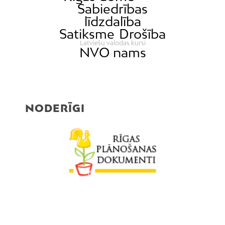
Sabiedrības
līdzdalība
Satiksme
Drošība
Latviešu valodas kursi
NVO nams
NODERĪGI