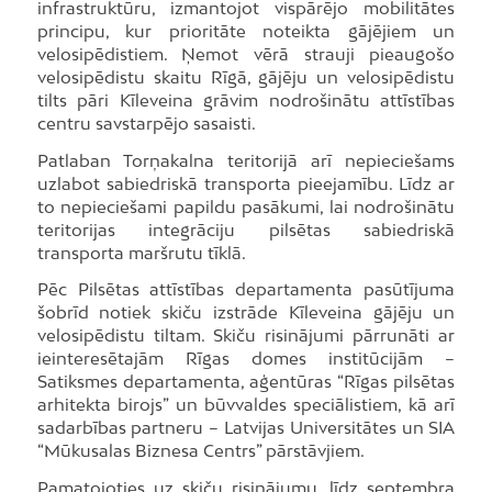
infrastruktūru, izmantojot vispārējo mobilitātes
principu, kur prioritāte noteikta gājējiem un
velosipēdistiem. Ņemot vērā strauji pieaugošo
velosipēdistu skaitu Rīgā, gājēju un velosipēdistu
tilts pāri Kīleveina grāvim nodrošinātu attīstības
centru savstarpējo sasaisti.
Patlaban Torņakalna teritorijā arī nepieciešams
uzlabot sabiedriskā transporta pieejamību. Līdz ar
to nepieciešami papildu pasākumi, lai nodrošinātu
teritorijas integrāciju pilsētas sabiedriskā
transporta maršrutu tīklā.
Pēc Pilsētas attīstības departamenta pasūtījuma
šobrīd notiek skiču izstrāde Kīleveina gājēju un
velosipēdistu tiltam. Skiču risinājumi pārrunāti ar
ieinteresētajām Rīgas domes institūcijām –
Satiksmes departamenta, aģentūras “Rīgas pilsētas
arhitekta birojs” un būvvaldes speciālistiem, kā arī
sadarbības partneru – Latvijas Universitātes un SIA
“Mūkusalas Biznesa Centrs” pārstāvjiem.
Pamatojoties uz skiču risinājumu, līdz septembra