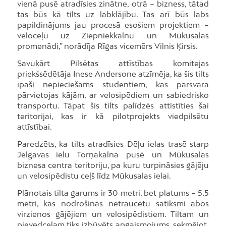
vienā pusē atradīsies zinātne, otrā – bizness, tātad
tas būs kā tilts uz labklājību. Tas arī būs labs
papildinājums jau procesā esošiem projektiem –
veloceļu uz Ziepniekkalnu un Mūkusalas
promenādi,” norādīja Rīgas vicemērs Vilnis Ķirsis.
Savukārt Pilsētas attīstības komitejas
priekšsēdētāja Inese Andersone atzīmēja, ka šis tilts
īpaši nepieciešams studentiem, kas pārsvarā
pārvietojas kājām, ar velosipēdiem un sabiedrisko
transportu. Tāpat šis tilts palīdzēs attīstīties šai
teritorijai, kas ir kā pilotprojekts viedpilsētu
attīstībai.
Paredzēts, ka tilts atradīsies Dēļu ielas trasē starp
Jelgavas ielu Torņakalna pusē un Mūkusalas
biznesa centra teritoriju, pa kuru turpināsies gājēju
un velosipēdistu ceļš līdz Mūkusalas ielai.
Plānotais tilta garums ir 30 metri, bet platums – 5,5
metri, kas nodrošinās netraucētu satiksmi abos
virzienos gājējiem un velosipēdistiem. Tiltam un
pievedceļam tiks izbūvēts apgaismojums, sekmējot