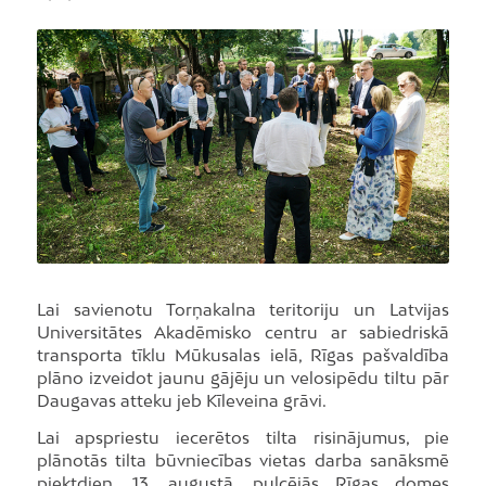
Lai savienotu Torņakalna teritoriju un Latvijas
Universitātes Akadēmisko centru ar sabiedriskā
transporta tīklu Mūkusalas ielā, Rīgas pašvaldība
plāno izveidot jaunu gājēju un velosipēdu tiltu pār
Daugavas atteku jeb Kīleveina grāvi.
Lai apspriestu iecerētos tilta risinājumus, pie
plānotās tilta būvniecības vietas darba sanāksmē
piektdien, 13. augustā, pulcējās Rīgas domes