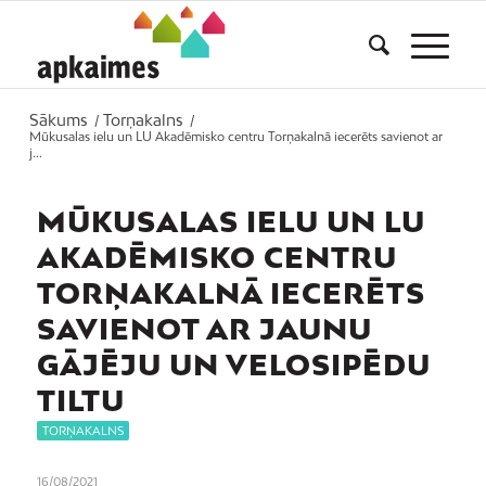
Sākums
Torņakalns
/
/
Mūkusalas ielu un LU Akadēmisko centru Torņakalnā iecerēts savienot ar
j...
MŪKUSALAS IELU UN LU
AKADĒMISKO CENTRU
TORŅAKALNĀ IECERĒTS
SAVIENOT AR JAUNU
GĀJĒJU UN VELOSIPĒDU
TILTU
TORŅAKALNS
16/08/2021