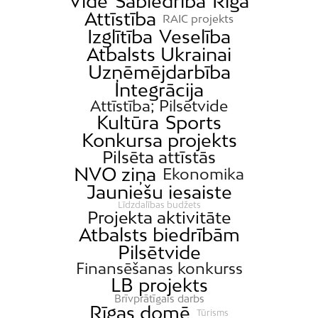
Vide
Sabiedrība
Rīga
Attīstība
RAIC projekts
Izglītība
Veselība
Atbalsts Ukrainai
Uzņēmējdarbība
Integrācija
Attīstība; Pilsētvide
Kultūra
Sports
Konkursa projekts
Pilsēta attīstās
NVO ziņa
Ekonomika
Jauniešu iesaiste
Līdzdalības budžets
Projekta aktivitāte
Atbalsts biedrībām
Pilsētvide
Finansēšanas konkurss
LB projekts
Brīvprātīgais darbs
Rīgas domē
Tūrisms