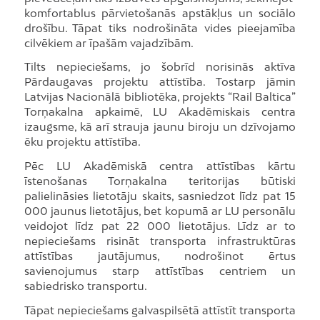
komfortablus pārvietošanās apstākļus un sociālo
drošību. Tāpat tiks nodrošināta vides pieejamība
cilvēkiem ar īpašām vajadzībām.
Tilts nepieciešams, jo šobrīd norisinās aktīva
Pārdaugavas projektu attīstība. Tostarp jāmin
Latvijas Nacionālā bibliotēka, projekts “Rail Baltica”
Torņakalna apkaimē, LU Akadēmiskais centra
izaugsme, kā arī strauja jaunu biroju un dzīvojamo
ēku projektu attīstība.
Pēc LU Akadēmiskā centra attīstības kārtu
īstenošanas Torņakalna teritorijas būtiski
palielināsies lietotāju skaits, sasniedzot līdz pat 15
000 jaunus lietotājus, bet kopumā ar LU personālu
veidojot līdz pat 22 000 lietotājus. Līdz ar to
nepieciešams risināt transporta infrastruktūras
attīstības jautājumus, nodrošinot ērtus
savienojumus starp attīstības centriem un
sabiedrisko transportu.
Tāpat nepieciešams galvaspilsētā attīstīt transporta