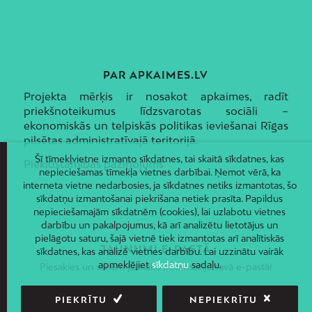
PAR APKAIMES.LV
Projekta mērķis ir nosakot apkaimes, radīt
priekšnoteikumus līdzsvarotas sociāli –
ekonomiskās un telpiskās politikas ieviešanai Rīgas
pilsētas administratīvajā teritorijā.
Šī tīmekļvietne izmanto sīkdatnes, tai skaitā sīkdatnes, kas
Piekļūstamības paziņojums
nepieciešamas tīmekļa vietnes darbībai. Ņemot vērā, ka
interneta vietne nedarbosies, ja sīkdatnes netiks izmantotas, šo
sīkdatņu izmantošanai piekrišana netiek prasīta. Papildus
nepieciešamajām sīkdatnēm (cookies), lai uzlabotu vietnes
darbību un pakalpojumus, kā arī analizētu lietotājus un
pielāgotu saturu, šajā vietnē tiek izmantotas arī analītiskās
JAUNUMI E-PASTĀ
sīkdatnes, kas analizē vietnes darbību. Lai uzzinātu vairāk
apmeklējiet
sīkdatņu
sadaļu.
Piesakies un saņem jaunāko informāciju savā e-pastā!
PIEKRĪTU
NEPIEKRĪTU