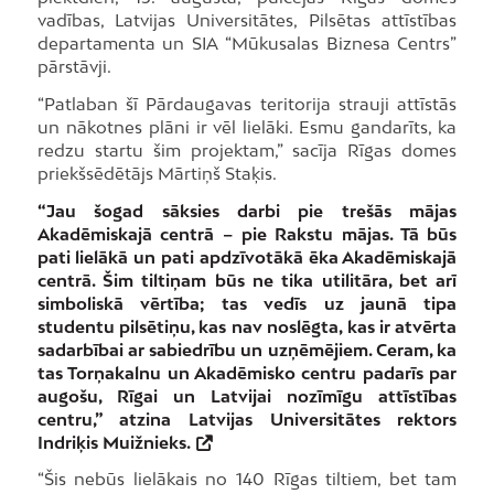
vadības, Latvijas Universitātes, Pilsētas attīstības
departamenta un SIA “Mūkusalas Biznesa Centrs”
pārstāvji.
“Patlaban šī Pārdaugavas teritorija strauji attīstās
un nākotnes plāni ir vēl lielāki. Esmu gandarīts, ka
redzu startu šim projektam,” sacīja Rīgas domes
priekšsēdētājs Mārtiņš Staķis.
“Jau šogad sāksies darbi pie trešās mājas
Akadēmiskajā centrā – pie Rakstu mājas. Tā būs
pati lielākā un pati apdzīvotākā ēka Akadēmiskajā
centrā. Šim tiltiņam būs ne tika utilitāra, bet arī
simboliskā vērtība; tas vedīs uz jaunā tipa
studentu pilsētiņu, kas nav noslēgta, kas ir atvērta
sadarbībai ar sabiedrību un uzņēmējiem. Ceram, ka
tas Torņakalnu un Akadēmisko centru padarīs par
augošu, Rīgai un Latvijai nozīmīgu attīstības
centru,” atzina Latvijas Universitātes rektors
Indriķis Muižnieks.
“Šis nebūs lielākais no 140 Rīgas tiltiem, bet tam