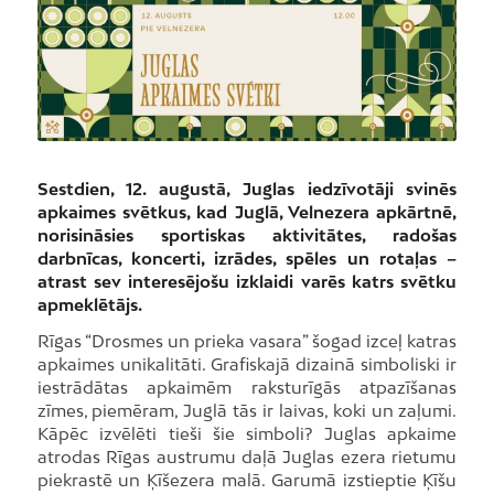
Sestdien, 12. augustā, Juglas iedzīvotāji svinēs
apkaimes svētkus, kad Juglā, Velnezera apkārtnē,
norisināsies sportiskas aktivitātes, radošas
darbnīcas, koncerti, izrādes, spēles un rotaļas –
atrast sev interesējošu izklaidi varēs katrs svētku
apmeklētājs.
Rīgas “Drosmes un prieka vasara” šogad izceļ katras
apkaimes unikalitāti. Grafiskajā dizainā simboliski ir
iestrādātas apkaimēm raksturīgās atpazīšanas
zīmes, piemēram, Juglā tās ir laivas, koki un zaļumi.
Kāpēc izvēlēti tieši šie simboli? Juglas apkaime
atrodas Rīgas austrumu daļā Juglas ezera rietumu
piekrastē un Ķīšezera malā. Garumā izstieptie Ķīšu