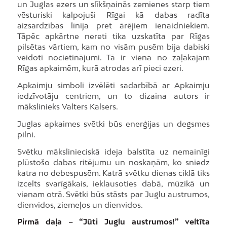
un Juglas ezers un slīkšņainās zemienes starp tiem
vēsturiski kalpojuši Rīgai kā dabas radīta
aizsardzības līnija pret ārējiem ienaidniekiem.
Tāpēc apkārtne nereti tika uzskatīta par Rīgas
pilsētas vārtiem, kam no visām pusēm bija dabiski
veidoti nocietinājumi. Tā ir viena no zaļākajām
Rīgas apkaimēm, kurā atrodas arī pieci ezeri.
Apkaimju simboli izvēlēti sadarbībā ar Apkaimju
iedzīvotāju centriem, un to dizaina autors ir
mākslinieks Valters Kalsers.
Juglas apkaimes svētki būs enerģijas un degsmes
pilni.
Svētku mākslinieciskā ideja balstīta uz nemainīgi
plūstošo dabas ritējumu un noskaņām, ko sniedz
katra no debespusēm. Katrā svētku dienas ciklā tiks
izcelts svarīgākais, ieklausoties dabā, mūzikā un
vienam otrā. Svētki būs stāsts par Juglu austrumos,
dienvidos, ziemeļos un dienvidos.
Pirmā daļa – “Jūti Juglu austrumos!” veltīta