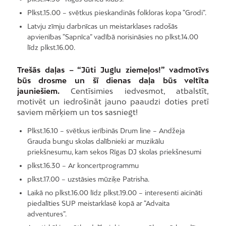
Plkst.15.00 – svētkus pieskandinās folkloras kopa “Grodi”.
Latvju zīmju darbnīcas un meistarklases radošās
apvienības “Sapnīca” vadībā norisināsies no plkst.14.00
līdz plkst.16.00.
Trešās daļas – “Jūti Juglu ziemeļos!” vadmotīvs
būs drosme un šī dienas daļa būs veltīta
jauniešiem.
Centīsimies iedvesmot, atbalstīt,
motivēt un iedrošināt jauno paaudzi doties pretī
saviem mērķiem un tos sasniegt!
Plkst.16.10 – svētkus ierībinās Drum line – Andžeja
Grauda bungu skolas dalībnieki ar muzikālu
priekšnesumu, kam sekos Rīgas DJ skolas priekšnesumi
plkst.16.30 – Ar koncertprogrammu
plkst.17.00 – uzstāsies mūziķe Patrisha.
Laikā no plkst.16.00 līdz plkst.19.00 – interesenti aicināti
piedalīties SUP meistarklasē kopā ar “Advaita
adventures”.