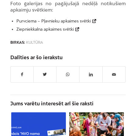
Foto galerijas no pagājušajā nedēļā notikušiem
apkaimju svētkiem:
Purvciema – Pļavnieku apkaimes svētki
Ziepniekkalna apkaimes svētki
BIRKAS:
KULTŪRA
Dalīties ar šo ierakstu
Jums varētu interesēt arī šie raksti