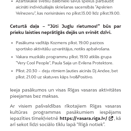
Azartiskākie svētku dalībnieki savus spēkus pārbaudīt
aicināti individuālajās skriešanas sacensībās “Apskrien
Velnezeru”, kas norisināsies no plkst.13.00 līdz plkst.19.00.
Ceturtā daļa – “Jūti Juglu rietumos!” būs par
prieku laisties neprātīgās dejās un svinēt dzīvi.
Pasākuma vadītājs Kozmens plkst. 19.00 paziņos
sportisko aktivitāšu uzvarētājus, notiks apbalvošana.
Vakara muzikālo programmu plkst. 19.10 atklās grupa
“Very Cool People”, Paula Saija un Evilena Protektore.
Plkst. 20.30 – deju ritmiem ļauties aicinās Dj Andee, bet
plkst. 21.00 uz skatuves kāps Ivo&Positivo.
Ieeja pasākumos un visas Rīgas vasaras aktivitātes
pieejamas bez maksas.
Ar visiem pašvaldības rīkotajiem Rīgas vasaras
kultūras programmas pasākumiem iespējams
iepazīties tīmekļvietnē
https://vasara.riga.lv/
, kā
arī sekot līdzi sociālo tīklu lapā “Rīgā notiek”.