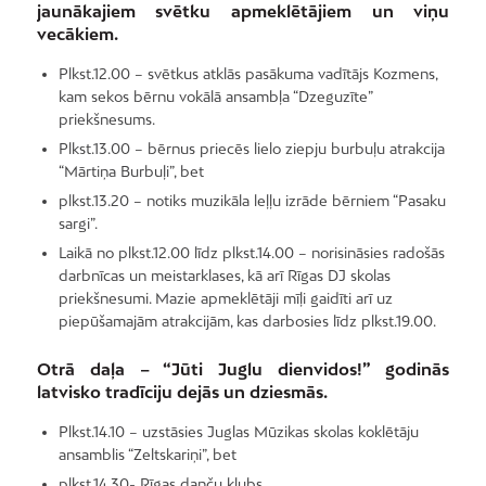
jaunākajiem svētku apmeklētājiem un viņu
vecākiem.
Plkst.12.00 – svētkus atklās pasākuma vadītājs Kozmens,
kam sekos bērnu vokālā ansambļa “Dzeguzīte”
priekšnesums.
Plkst.13.00 – bērnus priecēs lielo ziepju burbuļu atrakcija
“Mārtiņa Burbuļi”, bet
plkst.13.20 – notiks muzikāla leļļu izrāde bērniem “Pasaku
sargi”.
Laikā no plkst.12.00 līdz plkst.14.00 – norisināsies radošās
darbnīcas un meistarklases, kā arī Rīgas DJ skolas
priekšnesumi. Mazie apmeklētāji mīļi gaidīti arī uz
piepūšamajām atrakcijām, kas darbosies līdz plkst.19.00.
Otrā daļa – “Jūti Juglu dienvidos!” godinās
latvisko tradīciju dejās un dziesmās.
Plkst.14.10 – uzstāsies Juglas Mūzikas skolas koklētāju
ansamblis “Zeltskariņi”, bet
plkst.14.30- Rīgas danču klubs.