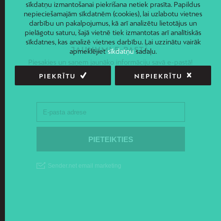
sīkdatņu izmantošanai piekrišana netiek prasīta. Papildus
nepieciešamajām sīkdatnēm (cookies), lai uzlabotu vietnes
darbību un pakalpojumus, kā arī analizētu lietotājus un
pielāgotu saturu, šajā vietnē tiek izmantotas arī analītiskās
sīkdatnes, kas analizē vietnes darbību. Lai uzzinātu vairāk
JAUNUMI E-PASTĀ
apmeklējiet
sīkdatņu
sadaļu.
Piesakies un saņem jaunāko informāciju savā e-pastā!
PIEKRĪTU
NEPIEKRĪTU