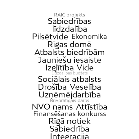
RAIC projekts
Sabiedrības
līdzdalība
Pilsētvide
Ekonomika
Rīgas domē
Atbalsts biedrībām
Jauniešu iesaiste
Izglītība
Vide
Līdzdalības budžets
Sociālais atbalsts
Drošība
Veselība
Uzņēmējdarbība
Brīvprātīgais darbs
NVO nams
Attīstība
Finansēšanas konkurss
Rīgā notiek
Sabiedrība
Integrācija