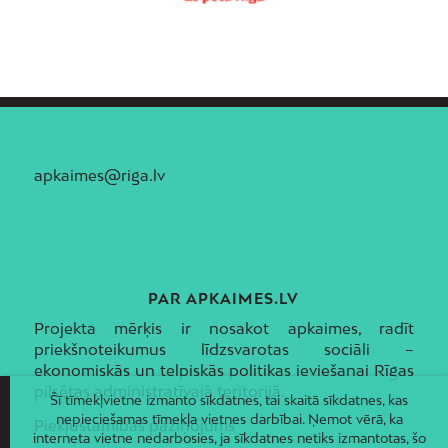
apkaimes@riga.lv
PAR APKAIMES.LV
Projekta mērķis ir nosakot apkaimes, radīt
priekšnoteikumus līdzsvarotas sociāli –
ekonomiskās un telpiskās politikas ieviešanai Rīgas
pilsētas administratīvajā teritorijā.
Šī tīmekļvietne izmanto sīkdatnes, tai skaitā sīkdatnes, kas
nepieciešamas tīmekļa vietnes darbībai. Ņemot vērā, ka
Piekļūstamības paziņojums
interneta vietne nedarbosies, ja sīkdatnes netiks izmantotas, šo