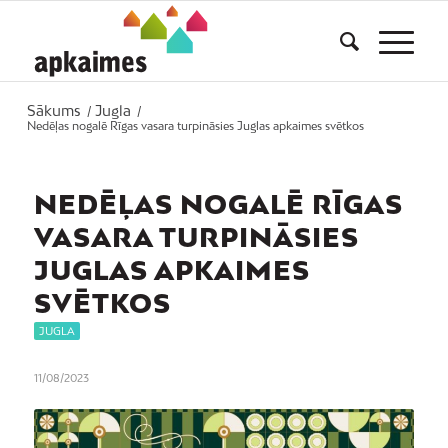
Sākums
Jugla
/
/
Nedēļas nogalē Rīgas vasara turpināsies Juglas apkaimes svētkos
NEDĒĻAS NOGALĒ RĪGAS
VASARA TURPINĀSIES
JUGLAS APKAIMES
SVĒTKOS
JUGLA
11/08/2023