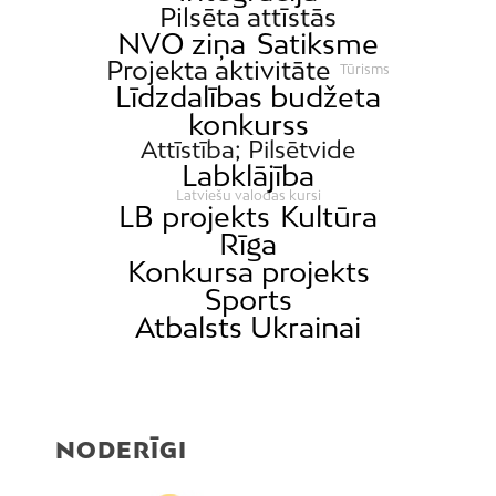
Pilsēta attīstās
NVO ziņa
Satiksme
Projekta aktivitāte
Tūrisms
Līdzdalības budžeta
konkurss
Attīstība; Pilsētvide
Labklājība
Latviešu valodas kursi
LB projekts
Kultūra
Rīga
Konkursa projekts
Sports
Atbalsts Ukrainai
NODERĪGI